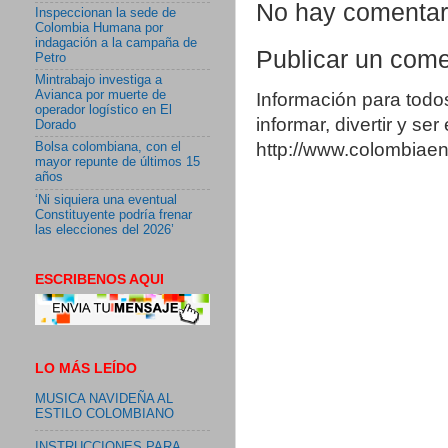
No hay comentar
Inspeccionan la sede de
Colombia Humana por
indagación a la campaña de
Publicar un come
Petro
Mintrabajo investiga a
Avianca por muerte de
Información para todo
operador logístico en El
informar, divertir y se
Dorado
http://www.colombia
Bolsa colombiana, con el
mayor repunte de últimos 15
años
‘Ni siquiera una eventual
Constituyente podría frenar
las elecciones del 2026’
ESCRIBENOS AQUI
LO MÁS LEÍDO
MUSICA NAVIDEÑA AL
ESTILO COLOMBIANO
INSTRUCCIONES PARA