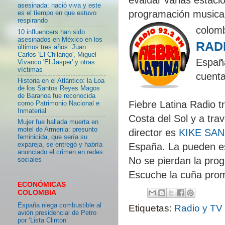
asesinada: nació viva y este
programación musical y
es el tiempo en que estuvo
respirando
colom
10 influencers han sido
asesinados en México en los
RAD
últimos tres años: Juan
Carlos 'El Chilango', Miguel
Españ
Vivanco 'El Jasper' y otras
víctimas
cuenta
Historia en el Atlántico: la Loa
de los Santos Reyes Magos
de Baranoa fue reconocida
Fiebre Latina Radio 
como Patrimonio Nacional e
Inmaterial
Costa del Sol y a tra
Mujer fue hallada muerta en
motel de Armenia: presunto
director es
KIKE SA
feminicida, que sería su
España. La pueden es
expareja, se entregó y habría
anunciado el crimen en redes
No se pierdan la prog
sociales
Escuche la cuña pro
ECONÓMICAS
COLOMBIA
España niega combustible al
Etiquetas:
Radio y TV
avión presidencial de Petro
por ‘Lista Clinton’