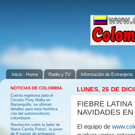
Inicio - Home
Radio y TV
Información de Extranjería
NOTICIAS DE COLOMBIA
LUNES, 25 DE DIC
Cuenta regresiva para el
Circuito Pony Malta en
FIEBRE LATINA
Barranquilla: se ultiman
detalles para esta histórica
NAVIDADES EN 
cita del automovilismo
colombiano
Revelación sobre la bebé de
El equipo de
www.col
María Camila Potosí, la joven
evaluar varias estaci
de 8 meses de embarazo