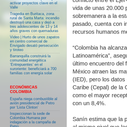
activar proyectos clave en el
vida de unas 20.000 
Valle
Tragedia en Buritaca, zona
sobremanera a la est
rural de Santa Marta: incendio
destruyó una casa y dejó a
pasado, cuenta con in
tres adolescentes de 13 y 14
recursos humanos mejo
años graves con quemaduras
Video | Hurto de unos zapatos
en centro comercial de
Envigado desató persecución
“Colombia ha alcanza
y tiroteo
Latinoamérica”, aseg
Barranquilla construirá la
comunidad energética
último encuentro del 
‘Entrepuentes’ en el
suroriente: beneficiará a 700
México atraen las ma
familias con energía solar
(IED), pero los dato
Caribe (Cepal) de la
ECONÓMICAS
COLOMBIA
como el mayor recepto
España niega combustible al
con un 8,4%.
avión presidencial de Petro
por ‘Lista Clinton’
Inspeccionan la sede de
Colombia Humana por
Sanín estima que la 
indagación a la campaña de
al mismo nivel que l
Petro