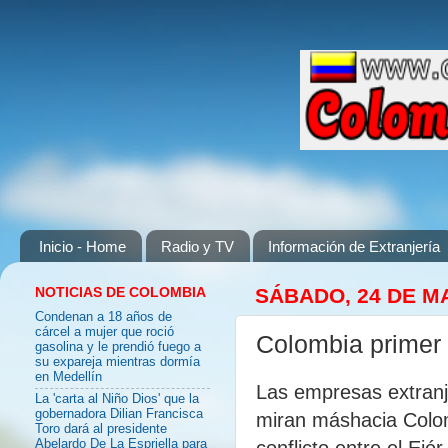
Inicio - Home
Radio y TV
Información de Extranjería
NOTICIAS DE COLOMBIA
SÁBADO, 24 DE M
Condenan a 18 años de
cárcel a mujer que roció
Colombia primer 
gasolina y le prendió fuego a
su expareja mientras dormía
en Medellín
Las empresas extranj
La 'carta al Niño Dios' que la
gobernadora Dilian Francisca
miran máshacia Colom
Toro dará al presidente
conflicto entre el Ejé
Abelardo De La Espriella para