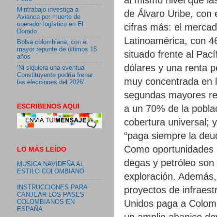
Mintrabajo investiga a
de Álvaro Uribe, con 
Avianca por muerte de
operador logístico en El
cifras más: el merca
Dorado
Latinoamérica, con 46
Bolsa colombiana, con el
mayor repunte de últimos 15
situado frente al Pací
años
dólares y una renta p
‘Ni siquiera una eventual
Constituyente podría frenar
muy concentrada en l
las elecciones del 2026’
segundas mayores res
ESCRIBENOS AQUI
a un 70% de la poblac
cobertura universal; 
“paga siempre la deud
Como oportunidades d
LO MÁS LEÍDO
degas y petróleo son
MUSICA NAVIDEÑA AL
ESTILO COLOMBIANO
exploración. Además, 
INSTRUCCIONES PARA
proyectos de infraest
CANJEAR LOS PASES
Unidos paga a Colombi
COLOMBIANOS EN
ESPAÑA
un amplio abanico de