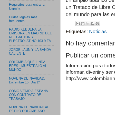
Requisitos para entrar a
un Tratado de Libre 
España
del mundo para las e
Dudas legales más
frecuentes
RADIO KEBUENA LA
Etiquetas:
Noticias
EMISORA EN MADRID DEL
REGGAETON Y
ELECTROLATINO 103.9 FM
No hay comentar
JORGE LAUN Y LA BANDA
CALIENTE
Publicar un come
COLOMBIA QUE LINDA
Información para todo
ERES - MUESTRALO AL
MUNDO
informar, divertir y se
http://www.colombia
NOVENA DE NAVIDAD:
Diciembre 16: Día 1º
COMO VENIR A ESPAÑA
CON CONTRATO DE
TRABAJO
NOVENA DE NAVIDAD AL
ESTILO COLOMBIANO