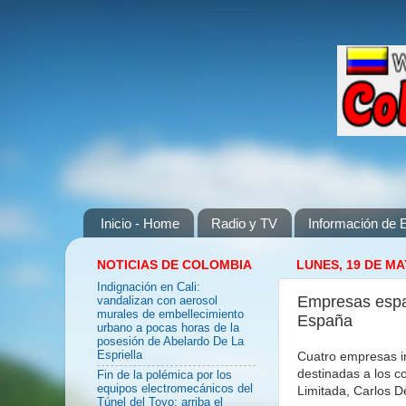
Inicio - Home
Radio y TV
Información de E
NOTICIAS DE COLOMBIA
LUNES, 19 DE MA
Indignación en Cali:
Empresas espa
vandalizan con aerosol
murales de embellecimiento
España
urbano a pocas horas de la
posesión de Abelardo De La
Cuatro empresas in
Espriella
destinadas a los c
Fin de la polémica por los
equipos electromecánicos del
Limitada, Carlos D
Túnel del Toyo: arriba el