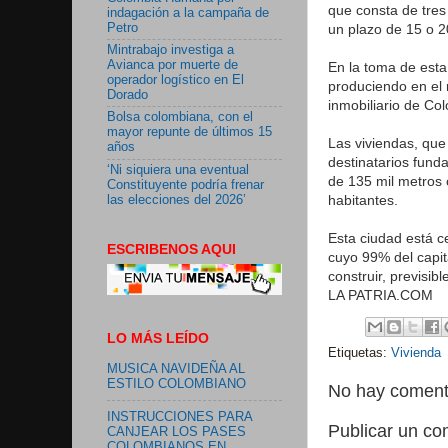
que consta de tres
indagación a la campaña de
Petro
un plazo de 15 o 2
Mintrabajo investiga a
Avianca por muerte de
En la toma de esta 
operador logístico en El
produciendo en el 
Dorado
inmobiliario de Co
Bolsa colombiana, con el
mayor repunte de últimos 15
Las viviendas, que
años
destinatarios fund
‘Ni siquiera una eventual
de 135 mil metros 
Constituyente podría frenar
habitantes.
las elecciones del 2026’
Esta ciudad está c
ESCRIBENOS AQUI
cuyo 99% del capit
construir, previsib
LA PATRIA.COM
LO MÁS LEÍDO
Etiquetas:
Vivienda
MUSICA NAVIDEÑA AL
ESTILO COLOMBIANO
No hay coment
INSTRUCCIONES PARA
Publicar un co
CANJEAR LOS PASES
COLOMBIANOS EN