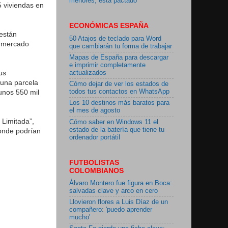
menores, está pactado"
5 viviendas en
ECONÓMICAS ESPAÑA
 están
50 Atajos de teclado para Word
l mercado
que cambiarán tu forma de trabajar
Mapas de España para descargar
e imprimir completamente
us
actualizados
 una parcela
Cómo dejar de ver los estados de
unos 550 mil
todos tus contactos en WhatsApp
Los 10 destinos más baratos para
el mes de agosto
 Limitada”,
Cómo saber en Windows 11 el
estado de la batería que tiene tu
donde podrían
ordenador portátil
FUTBOLISTAS
COLOMBIANOS
Álvaro Montero fue figura en Boca:
salvadas clave y arco en cero
Llovieron flores a Luis Díaz de un
compañero: 'puedo aprender
mucho'