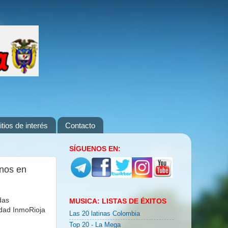
itios de interés
Contacto
SÍGUENOS EN:
anos en
das
MUSICA: LISTAS DE ÉXITOS
edad InmoRioja
Las 20 latinas Colombia
Top 20 - La Mega