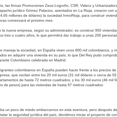
io, las firmas Promociones Zeus-Logroño, CSR, Videco y Urbanizadora
spacho jurídico Gómez Palacios, asentados en La Rioja, crearon con u
(4,65 millones de dólares) la sociedad InmoRioja, para construir vivien
bras comenzará el próximo mes.
 de la nueva empresa, según su administrador, es construir 950 vivienda
os tres o cuatro años, lo que permitirá dar trabajo a unas 200 persona
que maneja la sociedad, en España viven unos 800 mil colombianos, y 
sados en adquirir una vivienda en su país, lo que Del Rey pudo compro
igrante Colombiano celebrada en Madrid.
igrantes colombianos en España pueden hacer frente a los precios de 
presa, que oscilan entre los 20 mil euros (31 mil dólares o cerca de 55
artamentos de hasta 72 metros cuadrados, y los 30 mil euros (46 mil 5
es de pesos) para las viviendas de hasta 97 metros cuadrados.
daba un poco de miedo embarcarnos en esta aventura, pero después de 
tar la seguridad jurídica del país, decidimos iniciar el proyecto de co