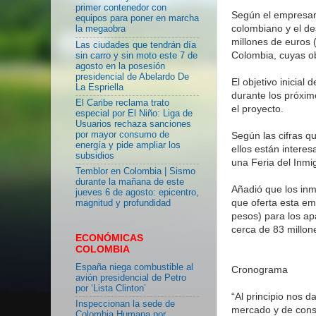
primer contenedor con
Según el empresar
equipos para poner en marcha
colombiano y el de
la megaobra
millones de euros 
Las ciudades que tendrán día
Colombia, cuyas o
sin carro y sin moto este 7 de
agosto en la posesión
presidencial de Abelardo De
El objetivo inicial
La Espriella
durante los próxim
El Caribe reclama trato
el proyecto.
especial por El Niño: Liga de
Usuarios rechaza sanciones
Según las cifras 
por mayor consumo de
energía y pide ampliar los
ellos están intere
subsidios
una Feria del Inm
Temblor en Colombia | Sismo
durante la mañana de este
Añadió que los inm
jueves 6 de agosto: epicentro,
que oferta esta em
magnitud y profundidad
pesos) para los ap
cerca de 83 millon
ECONÓMICAS
COLOMBIA
España niega combustible al
Cronograma
avión presidencial de Petro
por ‘Lista Clinton’
“Al principio nos 
Inspeccionan la sede de
mercado y de consta
Colombia Humana por