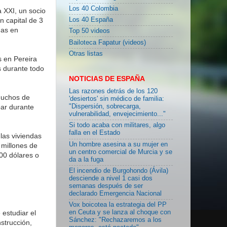
Los 40 Colombia
 XXI, un socio
n capital de 3
Los 40 España
das en
Top 50 videos
Bailoteca Fapatur (videos)
Otras listas
s en Pereira
s durante todo
NOTICIAS DE ESPAÑA
Las razones detrás de los 120
muchos de
'desiertos' sin médico de familia:
bar durante
"Dispersión, sobrecarga,
vulnerabilidad, envejecimiento..."
Si todo acaba con militares, algo
falla en el Estado
las viviendas
Un hombre asesina a su mujer en
 millones de
un centro comercial de Murcia y se
00 dólares o
da a la fuga
El incendio de Burgohondo (Ávila)
desciende a nivel 1 casi dos
semanas después de ser
declarado Emergencia Nacional
Vox boicotea la estrategia del PP
estudiar el
en Ceuta y se lanza al choque con
Sánchez: "Rechazaremos a los
nstrucción,