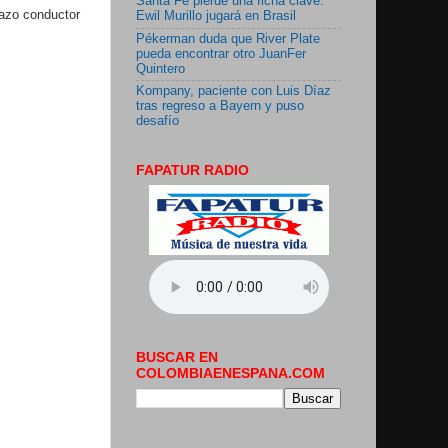
Santa Fe pierde una ficha clave:
lazo conductor
Ewil Murillo jugará en Brasil
Pékerman duda que River Plate
pueda encontrar otro JuanFer
Quintero
Kompany, paciente con Luis Díaz
tras regreso a Bayern y puso
desafío
FAPATUR RADIO
BUSCAR EN
COLOMBIAENESPANA.COM