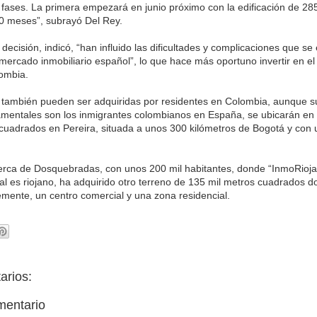
 fases. La primera empezará en junio próximo con la edificación de 28
0 meses”, subrayó Del Rey.
decisión, indicó, “han influido las dificultades y complicaciones que se
mercado inmobiliario español”, lo que hace más oportuno invertir en e
lombia.
 también pueden ser adquiridas por residentes en Colombia, aunque s
amentales son los inmigrantes colombianos en España, se ubicarán en
cuadrados en Pereira, situada a unos 300 kilómetros de Bogotá y con 
erca de Dosquebradas, con unos 200 mil habitantes, donde “InmoRioja
al es riojano, ha adquirido otro terreno de 135 mil metros cuadrados 
lemente, un centro comercial y una zona residencial.
arios:
mentario