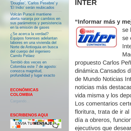
INTER
'Douglas', 'Carlos Pesebre' y
'El Indio' serán reubicados
Volcán Puracé mantiene
alerta naranja por cambios en
“Informar más y me
sus parámetros y persistencia
en la emisión de gases
se 
¿Se acerca la verdad?
se 
Equipos forenses adelantan
labores en una vivienda del
Int
Norte de Antioquia en busca
del cuerpo del ingeniero
Mad
Camilo Peláez
propuesto Carlos Peñ
Tembló dos veces en
Colombia este 7 de agosto:
dinámica.Cansados de 
conozca magnitud,
profundidad y lugar exacto
de Mundo Noticias Int
noticias más destacad
ECONÓMICAS
vida misma y los dep
COLOMBIA
Cargando...
Los comentarios cert
floritura, trata de ir
ESCRIBENOS AQUI
día a obreros, funcio
ejecutivos que desea