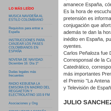
amanece España, có
LO MÁS LEÍDO
Es la hora de escuch
MUSICA NAVIDEÑA AL
pretensión es informar
ESTILO COLOMBIANO
conjugación que afor
Requisitos para entrar a
además te dan la hor
España
inédito en España, pu
INSTRUCCIONES PARA
CANJEAR LOS PASES
oyentes.
COLOMBIANOS EN
ESPAÑA
Carlos Peñaloza fue D
Corresponsal de la 
NOVENA DE NAVIDAD:
Diciembre 16: Día 1º
Catedrático, correspo
Dudas legales más
más importantes Prem
frecuentes
el Premio "La Antena
RADIO KEBUENA LA
y Televisión de Españ
EMISORA EN MADRID DEL
REGGAETON Y
ELECTROLATINO 103.9 FM
JULIO SANCHE
Asociaciones y Ong