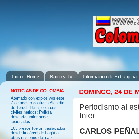
Inicio - Home
Radio y TV
Información de Extranjería
NOTICIAS DE COLOMBIA
DOMINGO, 24 DE 
Atentado con explosivos este
7 de agosto contra la Alcaldía
Periodismo al es
de Teruel, Huila, deja dos
civiles heridos: Policía
Inter
descarta uniformados
lesionados
103 presos fueron trasladados
CARLOS PEÑAL
desde la cárcel de Itagüí a
otras prisiones del país: