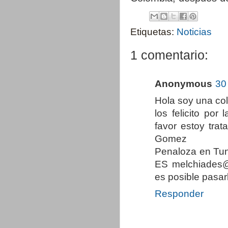
Etiquetas:
Noticias
1 comentario:
Anonymous
30
Hola soy una co
los felicito por
favor estoy tra
Gomez
Penaloza en Tunj
ES melchiades@
es posible pasar
Responder