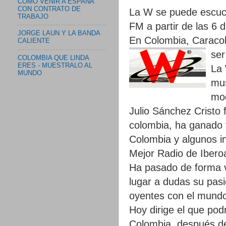
COMO VENIR A ESPAÑA
CON CONTRATO DE
La W se puede escuc
TRABAJO
FM a partir de las 6
JORGE LAUN Y LA BANDA
En Colombia, Caracol
CALIENTE
ser
COLOMBIA QUE LINDA
ERES - MUESTRALO AL
La 
MUNDO
mus
mod
Julio Sánchez Cristo 
colombia, ha ganado 
Colombia y algunos i
Mejor Radio de Ibero
Ha pasado de forma ver
lugar a dudas su pasi
oyentes con el mundo
Hoy dirige el que podr
Colombia, después d