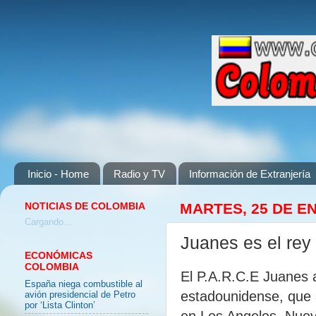
Inicio - Home
Radio y TV
Información de Extranjería
NOTICIAS DE COLOMBIA
MARTES, 25 DE E
Cargando...
Juanes es el rey 
ECONÓMICAS
COLOMBIA
El P.A.R.C.E Juanes 
España niega combustible al
estadounidense, que 
avión presidencial de Petro
por ‘Lista Clinton’
en Los Angeles, Nuev