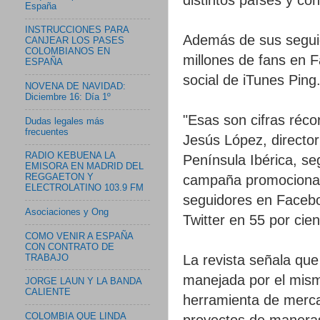
España
INSTRUCCIONES PARA
Además de sus seguid
CANJEAR LOS PASES
COLOMBIANOS EN
millones de fans en 
ESPAÑA
social de iTunes Ping
NOVENA DE NAVIDAD:
Diciembre 16: Día 1º
"Esas son cifras réco
Dudas legales más
frecuentes
Jesús López, director
RADIO KEBUENA LA
Península Ibérica, se
EMISORA EN MADRID DEL
campaña promocional 
REGGAETON Y
ELECTROLATINO 103.9 FM
seguidores en Facebo
Asociaciones y Ong
Twitter en 55 por cien
COMO VENIR A ESPAÑA
CON CONTRATO DE
La revista señala qu
TRABAJO
manejada por el mismo
JORGE LAUN Y LA BANDA
CALIENTE
herramienta de merca
COLOMBIA QUE LINDA
proyectos de maneras