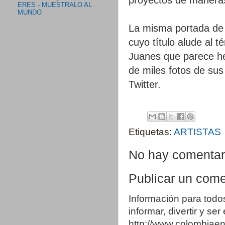
ERES - MUESTRALO AL
MUNDO
La misma portada de 
cuyo título alude al 
Juanes que parece he
de miles fotos de sus
Twitter.
Etiquetas:
ARTISTAS
No hay comentar
Publicar un come
Información para todo
informar, divertir y se
http://www.colombia