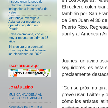
Inspeccionan la sede de
Colombia Humana por
El rockero colombiano
indagación a la campaña de
también por San Fra
Petro
Mintrabajo investiga a
de San Juan el 30 de 
Avianca por muerte de
operador logístico en El
Puerto Rico. Regresa
Dorado
abril y al American A
Bolsa colombiana, con el
mayor repunte de últimos 15
años
‘Ni siquiera una eventual
Constituyente podría frenar
las elecciones del 2026’
Juanes, un ávido usua
ESCRIBENOS AQUI
seguidores, es esta s
precisamente destaca 
"Con su próxima gira
LO MÁS LEÍDO
prevé usar Twitter y 
MUSICA NAVIDEÑA AL
ESTILO COLOMBIANO
cómo los artistas la
Requisitos para entrar a
distintos países y con