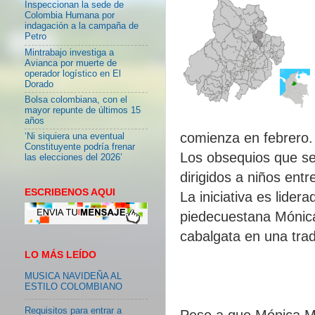
Inspeccionan la sede de
Colombia Humana por
indagación a la campaña de
Petro
Mintrabajo investiga a
Avianca por muerte de
operador logístico en El
Dorado
Bolsa colombiana, con el
mayor repunte de últimos 15
años
comienza en febrero.
‘Ni siquiera una eventual
Constituyente podría frenar
Los obsequios que se
las elecciones del 2026’
dirigidos a niños entr
ESCRIBENOS AQUI
La iniciativa es lide
piedecuestana Mónica
cabalgata en una trad
LO MÁS LEÍDO
MUSICA NAVIDEÑA AL
ESTILO COLOMBIANO
Requisitos para entrar a
Pese a que Mónica Ma