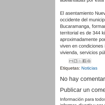
El asentamiento Nuev
occidente del munici
Bucaramanga, formand
territorial es de 344
aproximadamente por 
viven en condiciones
vivienda, servicios pú
Etiquetas:
Noticias
No hay comentar
Publicar un come
Información para todo