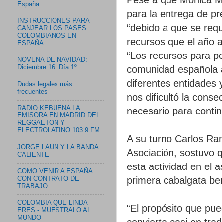
España
para la entrega de p
INSTRUCCIONES PARA
“debido a que se requ
CANJEAR LOS PASES
COLOMBIANOS EN
recursos que el año a
ESPAÑA
“Los recursos para po
NOVENA DE NAVIDAD:
comunidad española a
Diciembre 16: Día 1º
diferentes entidades 
Dudas legales más
frecuentes
nos dificultó la cons
RADIO KEBUENA LA
necesario para contin
EMISORA EN MADRID DEL
REGGAETON Y
ELECTROLATINO 103.9 FM
A su turno Carlos Ram
JORGE LAUN Y LA BANDA
Asociación, sostuvo q
CALIENTE
esta actividad en el
COMO VENIR A ESPAÑA
primera cabalgata bene
CON CONTRATO DE
TRABAJO
COLOMBIA QUE LINDA
“El propósito que pue
ERES - MUESTRALO AL
MUNDO
convierta casi en tra