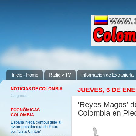
Inicio - Home
Radio y TV
Información de Extranjería
NOTICIAS DE COLOMBIA
JUEVES, 6 DE ENE
Cargando...
‘Reyes Magos’ de
ECONÓMICAS
Colombia en Pie
COLOMBIA
España niega combustible al
avión presidencial de Petro
por ‘Lista Clinton’