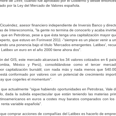
embre de 1999, cuando fue aprobado por el Gobierno y desde entonces
ado por la Ley del Mercado de Valores española.
Cicuéndez, asesor financiero independiente de Inversis Banco y directo
s de Intereconomía, "la gente no termina de conocerlo y acaba invirti
 que en Petrobras, pese a que ésta tenga una capitalización mayor qu
xperto, que estuvo en Forinvest 2011 -"siempre es un placer venir a u
endo una ponencia bajo el título 'Mercados emergentes. Latibex', rec
el Latibex un euro en el año 2000 tiene ahora dos".
ón del GIS, este mercado alcanzará los 34 valores cotizados en 6 país
olombia, México y Perú), consolidándose como el tercer merca
por capitalización bursátil, con nada más y nada menos que 540.00
 está conformado por valores con un potencial de crecimiento import
hay que cogerles el momentum".
e que actualmente "sigue habiendo oportunidades en Petrobras, Vale d
lo, dada la subida espectacular que están teniendo las materias p
atinoamericanos en euros a costes muy baratos comparados con los 
 renta variable española".
que comprar acciones de compañías del Latibex es hacerlo de empre