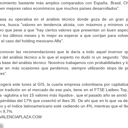
recimiento bastante más amplios comparados con España. Brasil, Ch
enen mejores ratios económicos que muchos países desarrollados".
asa su operativa en el análisis técnico donde goza de un gran pr
era, busca "valores en tendencia alcista, con máximos y mínimos cr
aro que pese a que "hay ciertos valores que presentan un buen aspec
 los últimos meses y lo mejor es esperar a que corrijan para volver
el caso del holding mexicano Alfa".
o conocer las recomendaciones que le daría a todo aquel inversor q
o del análisis técnico a lo que el experto no dudó ni un segundo: "dis
 la base del análisis técnico. Nosotros trabajamos con probabilidades y
ar en más ocasiones que perdemos, siempre utilizando stops de pr
es".
gerá este lunes al GIS, la cuarta empresa colombiana por capitalizac
r tradición en el mercado de ese país, tiene en el FTSE Latibex Top, 
ia -aglutina a los 15 valores más líquidos-, que el pasado año se anot
 pérdidas del 17% que cosechó el Ibex 35. De ahí que en lo que va d
les y el índice latinoamericano esté cediendo un 4%, mientras que el I
n 9,7%.
-VALENCIAPLAZA.COM