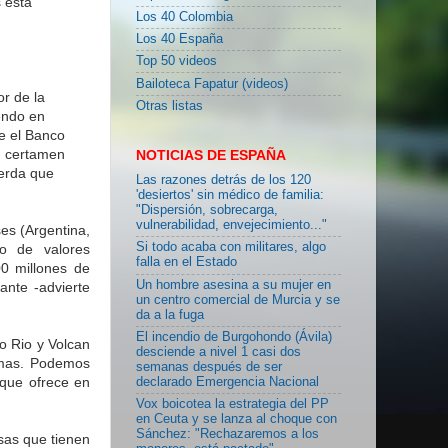
 está
Los 40 Colombia
Los 40 España
Top 50 videos
Bailoteca Fapatur (videos)
r de la
Otras listas
endo en
e el Banco
n certamen
NOTICIAS DE ESPAÑA
uerda que
Las razones detrás de los 120
'desiertos' sin médico de familia:
"Dispersión, sobrecarga,
vulnerabilidad, envejecimiento..."
es (Argentina,
Si todo acaba con militares, algo
do de valores
falla en el Estado
0 millones de
Un hombre asesina a su mujer en
ante -advierte
un centro comercial de Murcia y se
da a la fuga
El incendio de Burgohondo (Ávila)
o Rio y Volcan
desciende a nivel 1 casi dos
rimas. Podemos
semanas después de ser
que ofrece en
declarado Emergencia Nacional
Vox boicotea la estrategia del PP
en Ceuta y se lanza al choque con
Sánchez: "Rechazaremos a los
sas que tienen