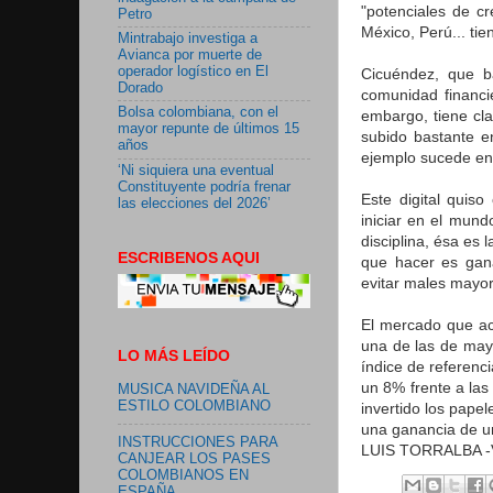
"potenciales de c
Petro
México, Perú... ti
Mintrabajo investiga a
Avianca por muerte de
operador logístico en El
Cicuéndez, que b
Dorado
comunidad financi
Bolsa colombiana, con el
embargo, tiene cl
mayor repunte de últimos 15
subido bastante en
años
ejemplo sucede en 
‘Ni siquiera una eventual
Constituyente podría frenar
Este digital quis
las elecciones del 2026’
iniciar en el mund
disciplina, ésa es
ESCRIBENOS AQUI
que hacer es gan
evitar males mayor
El mercado que aco
una de las de mayo
LO MÁS LEÍDO
índice de referenc
un 8% frente a las
MUSICA NAVIDEÑA AL
ESTILO COLOMBIANO
invertido los pape
una ganancia de u
INSTRUCCIONES PARA
LUIS TORRALBA 
CANJEAR LOS PASES
COLOMBIANOS EN
ESPAÑA