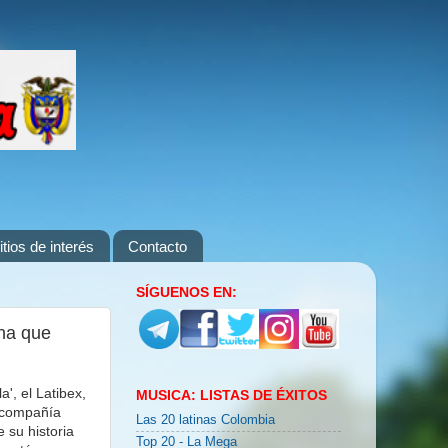
itios de interés
Contacto
SÍGUENOS EN:
na que
', el Latibex,
MUSICA: LISTAS DE ÉXITOS
a compañía
Las 20 latinas Colombia
 su historia
Top 20 - La Mega