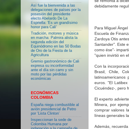
se remonta a dici
Así fue la bienvenida a las
debidamente regul
delegaciones de países por la
posesión del presidente
electo Abelardo De La
Espriella: 'Es un grandísimo
honor para Cali'
Para Miguel Ángel 
Escuela de Finanza
Tradición, motores y música
en marcha: Palmira alista la
Zardoya Otis antes
segunda edición del
Santander". Este e
Equinódromo en las 50 Bodas
como ése"- imparti
de Oro de la Fiesta de la
"quien invirtió en 
Agricultura
Gremio gastronómico de Cali
expresa su inconformidad
Con la incorporaci
ante el día sin carro y sin
Brasil, Chile, C
moto por las pérdidas
latinoamericanos 
económicas
euros. "El Latibex
Cicuéndez-, pero 
ECONÓMICAS
COLOMBIA
El experto adviert
Minera, por ejemp
España niega combustible al
avión presidencial de Petro
comprar valores l
por ‘Lista Clinton’
líneas generales la
Inspeccionan la sede de
Colombia Humana por
Además, recuerda 
indagación a la campaña de