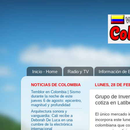
Inicio - Home
Radio y TV
Información de E
NOTICIAS DE COLOMBIA
LUNES, 28 DE FE
Temblor en Colombia | Sismo
Grupo de Inve
durante la noche de este
jueves 6 de agosto: epicentro,
cotiza en Latib
magnitud y profundidad
Arquitectura sonora y
El único mercado in
vanguardia: Cali recibe a
incorpora este lun
Deborah De Luca en una
cumbre de la electrónica
colombiana que co
internacional