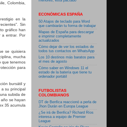
menores, está pactado"
ile, Colombia,
ECONÓMICAS ESPAÑA
estigio en la
50 Atajos de teclado para Word
ecientes". Sin
que cambiarán tu forma de trabajar
to gráfico han
Mapas de España para descargar
 a entrar. Por
e imprimir completamente
actualizados
Cómo dejar de ver los estados de
ue se quisiera
todos tus contactos en WhatsApp
ciplina, mucha
Los 10 destinos más baratos para
el mes de agosto
 lo que tenemos
otección para
Cómo saber en Windows 11 el
estado de la batería que tiene tu
ordenador portátil
ión bursátil y
a su principal
FUTBOLISTAS
ó una subida de
COLOMBIANOS
e año se hayan
DT de Benfica reaccionó a perla de
bex 35 acumula
Jhon Durán en Europa League
¿Se irá de Benfica? Richard Ríos
interesa a equipo de Premier
League