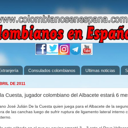
xtranjería
Consulados colombianos
Ultimas noticias
S
BRIL DE 2011
 la Cuesta, jugador colombiano del Albacete estará 6 me
ano José Julián De la Cuesta quien juega para el Albacete de la segu
ra de las canchas luego de sufrir ruptura de ligamento lateral interno 
terno.
do este sábado en el que su equipo empató 3 – 3 ante el Rayo Vallecan