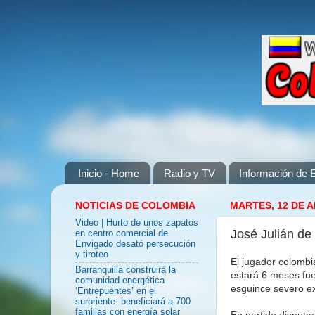
Inicio - Home
Radio y TV
Información de E
NOTICIAS DE COLOMBIA
MARTES, 12 DE A
Video | Hurto de unos zapatos
José Julián de
en centro comercial de
Envigado desató persecución
y tiroteo
El jugador colombi
Barranquilla construirá la
estará 6 meses fue
comunidad energética
esguince severo ex
‘Entrepuentes’ en el
suroriente: beneficiará a 700
familias con energía solar
En partido disputa