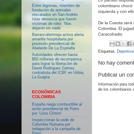
colombiano chocó c
Entre lágrimas, miembro de
fundación de animales
izquierda y con ell
rescatados en San Andrés
Islas denuncia que fueron
De la Cuesta será
víctimas de robo: ‘Nos
dejaron sin nada’
Colombia. El jugado
Caracolradio
Barrancabermeja activa alerta
amarilla hospitalaria por
posesión presidencial de
Abelardo De La Espriella
Etiquetas:
Deportiva
Autoridades ofrecen hasta
$50 millones de recompensa
No hay coment
para lograr la liberación de
David Rodríguez Gómez,
contratista del ICBF en Uribia,
Publicar un co
La Guajira
Información para tod
de los colombianos 
ECONÓMICAS
COLOMBIA
España niega combustible al
avión presidencial de Petro
por ‘Lista Clinton’
Inspeccionan la sede de
Colombia Humana por
indagación a la campaña de
Petro