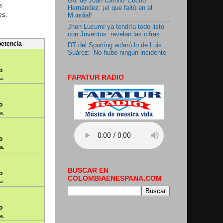
Gol de Juan Camilo 'Cucho'
s
Hernández: ¡el que faltó en el
es.
Mundial!
Jhon Lucumí ya tendría todo listo
con Juventus: revelan las cifras
petencia
DT del Sporting aclaró lo de Luis
Suárez: ‘No hubo ningún incidente’
o
FAPATUR RADIO
a.
o
a.
o
a.
BUSCAR EN
o
COLOMBIAENESPANA.COM
a.
o
a.