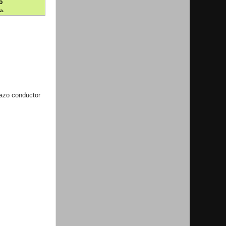
o
a.
lazo conductor