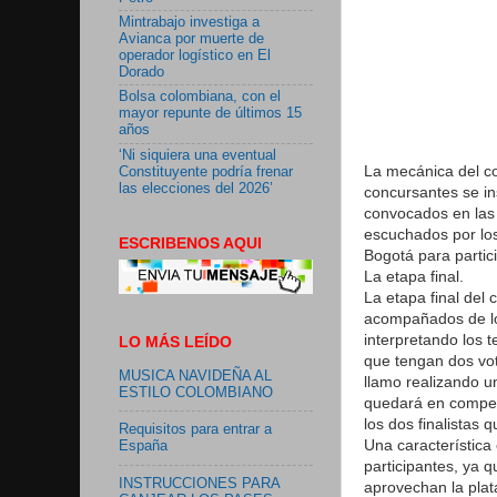
Mintrabajo investiga a
Avianca por muerte de
operador logístico en El
Dorado
Bolsa colombiana, con el
mayor repunte de últimos 15
años
‘Ni siquiera una eventual
La mecánica del co
Constituyente podría frenar
las elecciones del 2026’
concursantes se in
convocados en las 
escuchados por los
ESCRIBENOS AQUI
Bogotá para partici
La etapa final.
La etapa final del 
acompañados de lo
interpretando los t
LO MÁS LEÍDO
que tengan dos vo
MUSICA NAVIDEÑA AL
llamo realizando u
ESTILO COLOMBIANO
quedará en compet
los dos finalistas 
Requisitos para entrar a
Una característica
España
participantes, ya 
INSTRUCCIONES PARA
aprovechan la plat