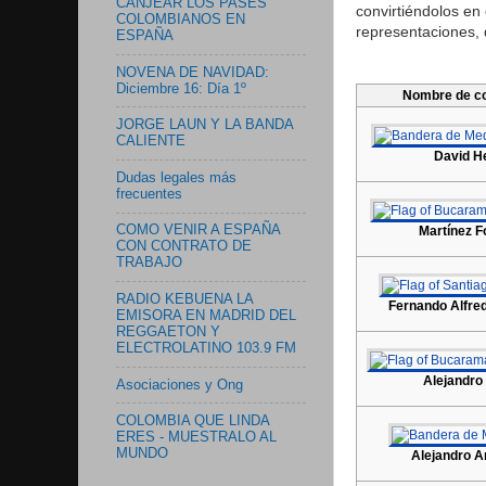
CANJEAR LOS PASES
convirtiéndolos en
COLOMBIANOS EN
representaciones, q
ESPAÑA
NOVENA DE NAVIDAD:
Diciembre 16: Día 1º
Nombre de c
JORGE LAUN Y LA BANDA
CALIENTE
David H
Dudas legales más
frecuentes
COMO VENIR A ESPAÑA
Martínez 
CON CONTRATO DE
TRABAJO
RADIO KEBUENA LA
Fernando Alfre
EMISORA EN MADRID DEL
REGGAETON Y
ELECTROLATINO 103.9 FM
Alejandro
Asociaciones y Ong
COLOMBIA QUE LINDA
ERES - MUESTRALO AL
MUNDO
Alejandro A