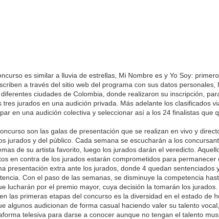
ncurso es similar a lluvia de estrellas, Mi Nombre es y Yo Soy: primero
scriben a través del sitio web del programa con sus datos personales,
diferentes ciudades de Colombia, donde realizaron su inscripción, par
 tres jurados en una audición privada. Más adelante los clasificados vi
par en una audición colectiva y seleccionar así a los 24 finalistas que
concurso son las galas de presentación que se realizan en vivo y direct
s jurados y del público. Cada semana se escucharán a los concursan
emas de su artista favorito, luego los jurados darán el veredicto. Aquell
tos en contra de los jurados estarán comprometidos para permanecer
na presentación extra ante los jurados, donde 4 quedan sentenciados y
encia. Con el paso de las semanas, se disminuye la competencia has
que lucharán por el premio mayor, cuya decisión la tomarán los jurados.
 en las primeras etapas del concurso es la diversidad en el estado de 
que algunos audicionan de forma casual haciendo valer su talento vocal,
aforma telesiva para darse a conocer aunque no tengan el talento musi