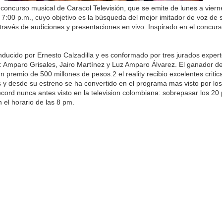
concurso musical de Caracol Televisión, que se emite de lunes a vier
s 7:00 p.m., cuyo objetivo es la búsqueda del mejor imitador de voz de s
a través de audiciones y presentaciones en vivo. Inspirado en el concur
ducido por Ernesto Calzadilla y es conformado por tres jurados exper
: Amparo Grisales, Jairo Martínez y Luz Amparo Álvarez. El ganador d
n premio de 500 millones de pesos.2 el reality recibio excelentes critic
 y desde su estreno se ha convertido en el programa mas visto por lo
ecord nunca antes visto en la television colombiana: sobrepasar los 20
 el horario de las 8 pm.