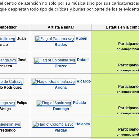
 el centro de atención no sólo por su música sino por sus caricaturezca
ue despiertan todo tipo de críticas y burlas por parte de los televident
ompetidor
Artista a imitar
Estatus en la com
Juan
Rubén
Participand
enao
Blades
en competenci
José
Rafael
Participand
Fonseca
Orozco
en competenci
Ricardo
Participand
do Rodríguez
Arjona
en competenci
Felipe
Plácido
Participand
 Vesga
Domingo
en competenci
Helenita
Participand
rredondo
Vargas
en competenci