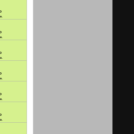
o
a.
o
a.
o
a.
o
a.
o
a.
o
a.