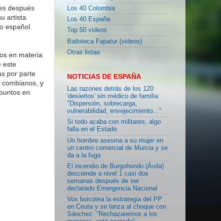
nes después
Los 40 Colombia
u artista
Los 40 España
so español
Top 50 videos
Bailoteca Fapatur (videos)
Otras listas
tos en materia
e este
as por parte
NOTICIAS DE ESPAÑA
s combianos, y
Las razones detrás de los 120
 puntos en
'desiertos' sin médico de familia:
"Dispersión, sobrecarga,
vulnerabilidad, envejecimiento..."
Si todo acaba con militares, algo
falla en el Estado
Un hombre asesina a su mujer en
un centro comercial de Murcia y se
da a la fuga
El incendio de Burgohondo (Ávila)
desciende a nivel 1 casi dos
semanas después de ser
declarado Emergencia Nacional
Vox boicotea la estrategia del PP
en Ceuta y se lanza al choque con
Sánchez: "Rechazaremos a los