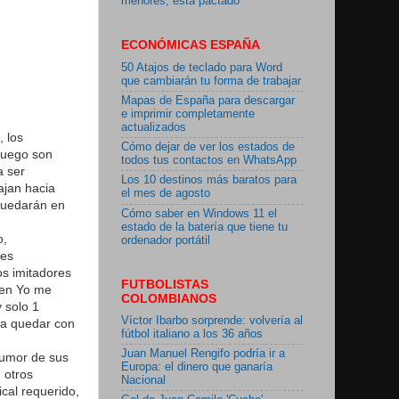
menores, está pactado"
ECONÓMICAS ESPAÑA
50 Atajos de teclado para Word
que cambiarán tu forma de trabajar
Mapas de España para descargar
e imprimir completamente
actualizados
, los
Cómo dejar de ver los estados de
 luego son
todos tus contactos en WhatsApp
a ser
Los 10 destinos más baratos para
ajan hacia
el mes de agosto
 quedarán en
Cómo saber en Windows 11 el
estado de la batería que tiene tu
o,
ordenador portátil
tes
os imitadores
FUTBOLISTAS
 en Yo me
COLOMBIANOS
 solo 1
Víctor Ibarbo sorprende: volvería al
ta quedar con
fútbol italiano a los 36 años
Juan Manuel Rengifo podría ir a
humor de sus
Europa: el dinero que ganaría
 otros
Nacional
cal requerido,