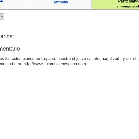
Participand
Anthony
en competenci
arios:
mentario
os los colombianos en España, nuestro objetivo es informar, divertir y ser el 
con su tierra: http://www.colombiaenespana.com