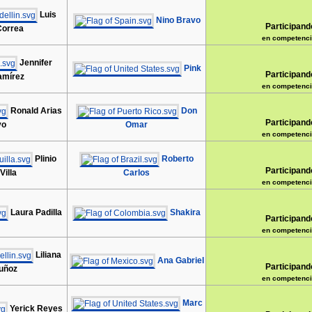
Luis
Nino Bravo
Participand
Correa
en competenci
Jennifer
Pink
Participand
amírez
en competenci
Ronald Arias
Don
Participand
yo
Omar
en competenci
Plinio
Roberto
Participand
Villa
Carlos
en competenci
Laura Padilla
Shakira
Participand
en competenci
Liliana
Ana Gabriel
Participand
uñoz
en competenci
Marc
Yerick Reyes