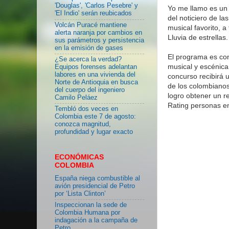
'Douglas', 'Carlos Pesebre' y
Yo me llamo es un 
'El Indio' serán reubicados
del noticiero de la
Volcán Puracé mantiene
musical favorito, 
alerta naranja por cambios en
Lluvia de estrellas.
sus parámetros y persistencia
en la emisión de gases
El programa es con
¿Se acerca la verdad?
musical y escénica
Equipos forenses adelantan
labores en una vivienda del
concurso recibirá u
Norte de Antioquia en busca
de los colombianos
del cuerpo del ingeniero
logro obtener un r
Camilo Peláez
Rating personas en
Tembló dos veces en
Colombia este 7 de agosto:
conozca magnitud,
profundidad y lugar exacto
ECONÓMICAS
COLOMBIA
España niega combustible al
avión presidencial de Petro
por ‘Lista Clinton’
Inspeccionan la sede de
Colombia Humana por
indagación a la campaña de
Petro