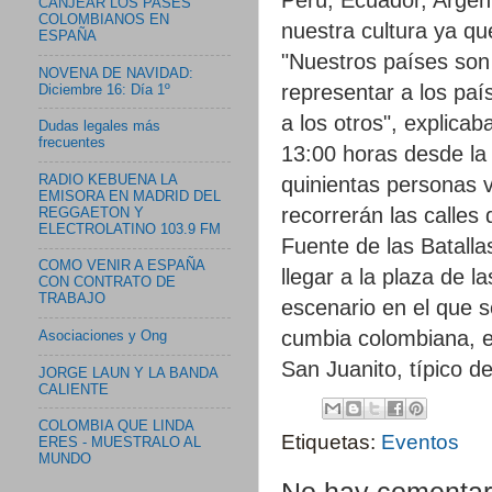
CANJEAR LOS PASES
COLOMBIANOS EN
nuestra cultura ya q
ESPAÑA
"Nuestros países son
NOVENA DE NAVIDAD:
representar a los pa
Diciembre 16: Día 1º
a los otros", explicab
Dudas legales más
frecuentes
13:00 horas desde la
RADIO KEBUENA LA
quinientas personas v
EMISORA EN MADRID DEL
recorrerán las calles
REGGAETON Y
ELECTROLATINO 103.9 FM
Fuente de las Batalla
COMO VENIR A ESPAÑA
llegar a la plaza de 
CON CONTRATO DE
TRABAJO
escenario en el que s
cumbia colombiana, e
Asociaciones y Ong
San Juanito, típico d
JORGE LAUN Y LA BANDA
CALIENTE
COLOMBIA QUE LINDA
Etiquetas:
Eventos
ERES - MUESTRALO AL
MUNDO