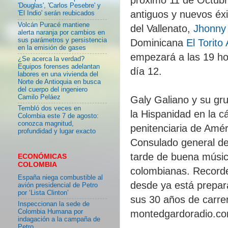
'Douglas', 'Carlos Pesebre' y
antiguos y nuevos éx
'El Indio' serán reubicados
Volcán Puracé mantiene
del Vallenato,
Jhonny
alerta naranja por cambios en
sus parámetros y persistencia
Dominicana
El Torito
en la emisión de gases
empezará a las 19 hor
¿Se acerca la verdad?
Equipos forenses adelantan
día 12.
labores en una vivienda del
Norte de Antioquia en busca
del cuerpo del ingeniero
Camilo Peláez
Galy Galiano y su gru
Tembló dos veces en
la Hispanidad en la c
Colombia este 7 de agosto:
conozca magnitud,
penitenciaria de Améri
profundidad y lugar exacto
Consulado general de
tarde de buena músic
ECONÓMICAS
COLOMBIA
colombianas. Record
España niega combustible al
desde ya está prepar
avión presidencial de Petro
por ‘Lista Clinton’
sus 30 años de carrer
Inspeccionan la sede de
Colombia Humana por
montedgardoradio.c
indagación a la campaña de
Petro