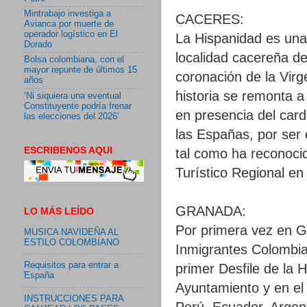
Mintrabajo investiga a
CACERES:
Avianca por muerte de
operador logístico en El
La Hispanidad es una 
Dorado
localidad cacereña 
Bolsa colombiana, con el
mayor repunte de últimos 15
coronación de la Vir
años
historia se remonta a
‘Ni siquiera una eventual
Constituyente podría frenar
en presencia del car
las elecciones del 2026’
las Españas, por ser 
ESCRIBENOS AQUI
tal como ha reconoci
Turístico Regional en
GRANADA:
LO MÁS LEÍDO
Por primera vez en G
MUSICA NAVIDEÑA AL
ESTILO COLOMBIANO
Inmigrantes Colombia
Requisitos para entrar a
primer Desfile de la H
España
Ayuntamiento y en el
INSTRUCCIONES PARA
Perú, Ecuador, Argen