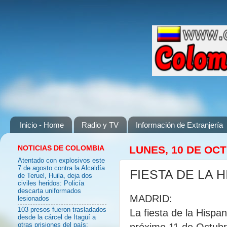
Inicio - Home
Radio y TV
Información de Extranjería
NOTICIAS DE COLOMBIA
LUNES, 10 DE OC
Atentado con explosivos este
7 de agosto contra la Alcaldía
FIESTA DE LA H
de Teruel, Huila, deja dos
civiles heridos: Policía
descarta uniformados
MADRID:
lesionados
103 presos fueron trasladados
La fiesta de la Hispa
desde la cárcel de Itagüí a
próximo 11 de Octubr
otras prisiones del país: