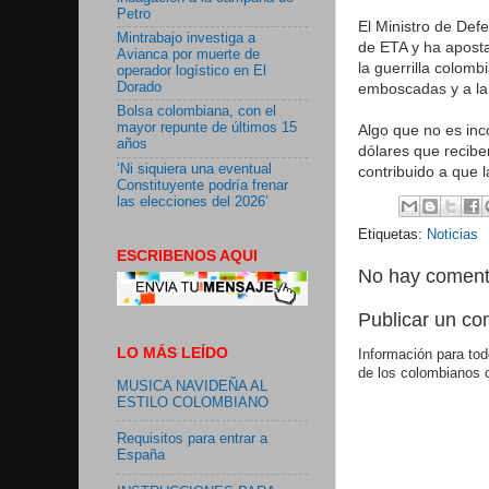
Petro
El Ministro de De
Mintrabajo investiga a
de ETA y ha aposta
Avianca por muerte de
la guerrilla colom
operador logístico en El
emboscadas y a la "
Dorado
Bolsa colombiana, con el
mayor repunte de últimos 15
Algo que no es inco
años
dólares que recibe
‘Ni siquiera una eventual
contribuido a que 
Constituyente podría frenar
las elecciones del 2026’
Etiquetas:
Noticias
ESCRIBENOS AQUI
No hay coment
Publicar un co
LO MÁS LEÍDO
Información para tod
de los colombianos 
MUSICA NAVIDEÑA AL
ESTILO COLOMBIANO
Requisitos para entrar a
España