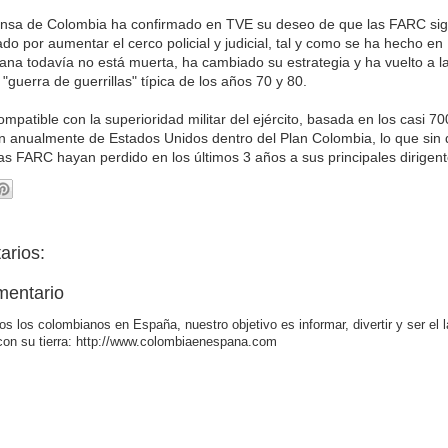
fensa de Colombia ha confirmado en TVE su deseo de que las FARC sig
do por aumentar el cerco policial y judicial, tal y como se ha hecho e
biana todavía no está muerta, ha cambiado su estrategia y ha vuelto a l
guerra de guerrillas" típica de los años 70 y 80.
mpatible con la superioridad militar del ejército, basada en los casi 70
n anualmente de Estados Unidos dentro del Plan Colombia, lo que sin
las FARC hayan perdido en los últimos 3 años a sus principales dirigent
arios:
mentario
os los colombianos en España, nuestro objetivo es informar, divertir y ser el 
con su tierra: http://www.colombiaenespana.com