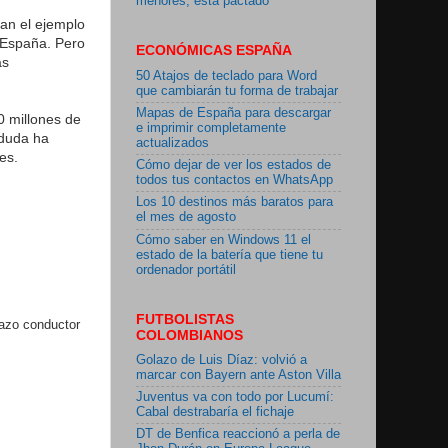
menores, está pactado"
an el ejemplo
n España. Pero
ECONÓMICAS ESPAÑA
as
50 Atajos de teclado para Word
que cambiarán tu forma de trabajar
Mapas de España para descargar
0 millones de
e imprimir completamente
 duda ha
actualizados
es.
Cómo dejar de ver los estados de
todos tus contactos en WhatsApp
Los 10 destinos más baratos para
el mes de agosto
Cómo saber en Windows 11 el
estado de la batería que tiene tu
ordenador portátil
FUTBOLISTAS
lazo conductor
COLOMBIANOS
Golazo de Luis Díaz: volvió a
marcar con Bayern ante Aston Villa
Juventus va con todo por Lucumí:
Cabal destrabaría el fichaje
DT de Benfica reaccionó a perla de