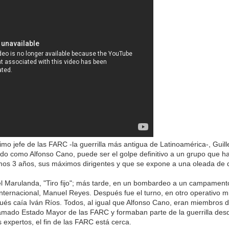
mo jefe de las FARC -la guerrilla más antigua de Latinoamérica-, Guil
o como Alfonso Cano, puede ser el golpe definitivo a un grupo que h
imos 3 años, sus máximos dirigentes y que se expone a una oleada de 
l Marulanda, "Tiro fijo"; más tarde, en un bombardeo a un campament
internacional, Manuel Reyes. Después fue el turno, en otro operativo m
ués caía Iván Ríos. Todos, al igual que Alfonso Cano, eran miembros d
lamado Estado Mayor de las FARC y formaban parte de la guerrilla des
 expertos, el fin de las FARC está cerca.