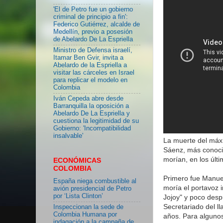
'El de Petro fue un gobierno
criminal de principio a fin':
Federico Gutiérrez, alcalde de
Medellín, previo a posesión
de Abelardo De La Espriella
Ministro de Defensa israelí,
Itamar Ben Gvir, invita a
Abelardo de la Espriella a
visitar las cárceles en Israel
para replicar el modelo en
Colombia
Iván Cepeda abre desde
Barranquilla la oposición a
Abelardo De La Espriella y
cuestiona la legitimidad de su
Gobierno: 'Incompatibilidad
insalvable'
La muerte del máxi
Sáenz, más conocid
morían, en los últ
ECONÓMICAS
COLOMBIA
Primero fue Manue
España niega combustible al
moría el portavoz 
avión presidencial de Petro
por ‘Lista Clinton’
Jojoy" y poco desp
Secretariado del l
Inspeccionan la sede de
Colombia Humana por
años. Para algunos
indagación a la campaña de