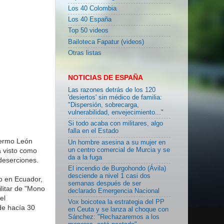
Los 40 Colombia
Los 40 España
Top 50 videos
Bailoteca Fapatur (videos)
Otras listas
NOTICIAS DE ESPAÑA
Las razones detrás de los 120
'desiertos' sin médico de familia:
"Dispersión, sobrecarga,
vulnerabilidad, envejecimiento..."
Si todo acaba con militares, algo
falla en el Estado
lermo León
Un hombre asesina a su mujer en
un centro comercial de Murcia y se
a visto como
da a la fuga
deserciones.
El incendio de Burgohondo (Ávila)
desciende a nivel 1 casi dos
o en Ecuador,
semanas después de ser
ilitar de "Mono
declarado Emergencia Nacional
el
Vox boicotea la estrategia del PP
de hacía 30
en Ceuta y se lanza al choque con
Sánchez: "Rechazaremos a los