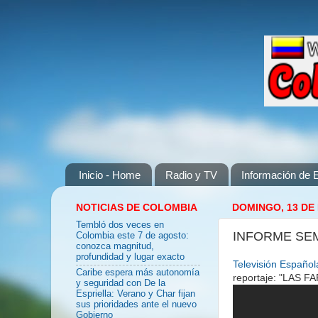
Inicio - Home
Radio y TV
Información de E
NOTICIAS DE COLOMBIA
DOMINGO, 13 DE
Tembló dos veces en
INFORME SEM
Colombia este 7 de agosto:
conozca magnitud,
profundidad y lugar exacto
Televisión Español
Caribe espera más autonomía
reportaje: "LAS 
y seguridad con De la
Espriella: Verano y Char fijan
sus prioridades ante el nuevo
Gobierno