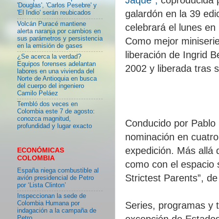
'Douglas', 'Carlos Pesebre' y
galardón en la 39 ed
'El Indio' serán reubicados
Volcán Puracé mantiene
celebrará el lunes en
alerta naranja por cambios en
sus parámetros y persistencia
Como mejor miniseri
en la emisión de gases
liberación de Ingrid 
¿Se acerca la verdad?
Equipos forenses adelantan
2002 y liberada tras s
labores en una vivienda del
Norte de Antioquia en busca
del cuerpo del ingeniero
Camilo Peláez
Tembló dos veces en
Colombia este 7 de agosto:
conozca magnitud,
Conducido por Pablo 
profundidad y lugar exacto
nominación en cuatro
expedición. Más allá 
ECONÓMICAS
COLOMBIA
como con el espacio 
España niega combustible al
Strictest Parents”, d
avión presidencial de Petro
por ‘Lista Clinton’
Inspeccionan la sede de
Colombia Humana por
Series, programas y t
indagación a la campaña de
excepción de Estados
Petro