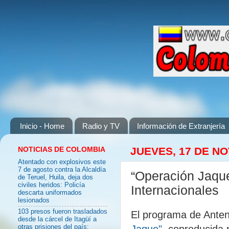
Inicio - Home
Radio y TV
Información de Extranjería
NOTICIAS DE COLOMBIA
JUEVES, 17 DE N
Atentado con explosivos este
7 de agosto contra la Alcaldía
“Operación Jaque
de Teruel, Huila, deja dos
civiles heridos: Policía
Internacionales
descarta uniformados
lesionados
103 presos fueron trasladados
El programa de Anten
desde la cárcel de Itagüí a
Jaque",
coproducida p
otras prisiones del país: