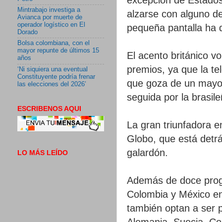
Mintrabajo investiga a
alzarse con alguno d
Avianca por muerte de
operador logístico en El
pequeña pantalla ha 
Dorado
Bolsa colombiana, con el
mayor repunte de últimos 15
El acento británico v
años
premios, ya que la te
‘Ni siquiera una eventual
Constituyente podría frenar
que goza de un mayor
las elecciones del 2026’
seguida por la brasil
ESCRIBENOS AQUI
La gran triunfadora e
Globo, que está detr
galardón.
LO MÁS LEÍDO
Además de doce progra
Colombia y México en 
también optan a ser 
Alemania, Suecia, Cor