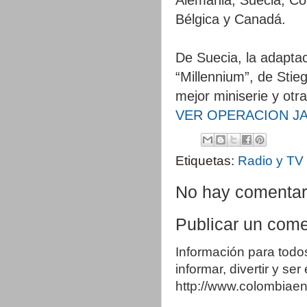
Bélgica y Canadá.
De Suecia, la adaptació
“Millennium”, de Stie
mejor miniserie y otr
VER OPERACION J
Etiquetas:
Radio y TV
No hay comentar
Publicar un come
Información para todo
informar, divertir y se
http://www.colombia