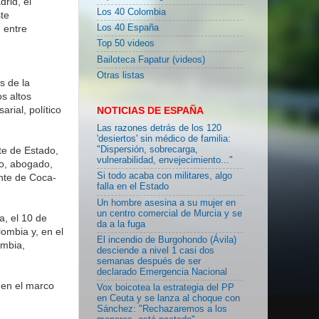
rid, el
Los 40 Colombia
te
 entre
Los 40 España
Top 50 videos
Bailoteca Fapatur (videos)
Otras listas
s de la
s altos
rial, político
NOTICIAS DE ESPAÑA
Las razones detrás de los 120
'desiertos' sin médico de familia:
te de Estado,
"Dispersión, sobrecarga,
vulnerabilidad, envejecimiento..."
o, abogado,
Si todo acaba con militares, algo
ente de Coca-
falla en el Estado
Un hombre asesina a su mujer en
un centro comercial de Murcia y se
, el 10 de
da a la fuga
ombia y, en el
El incendio de Burgohondo (Ávila)
ombia,
desciende a nivel 1 casi dos
semanas después de ser
declarado Emergencia Nacional
 en el marco
Vox boicotea la estrategia del PP
en Ceuta y se lanza al choque con
Sánchez: "Rechazaremos a los