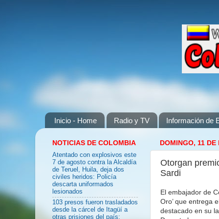
Inicio - Home
Radio y TV
Información de E
NOTICIAS DE COLOMBIA
DOMINGO, 11 DE
Atentado con explosivos este
Otorgan premi
7 de agosto contra la Alcaldía
de Teruel, Huila, deja dos
Sardi
civiles heridos: Policía
descarta uniformados
El embajador de Co
lesionados
Oro’ que entrega e
103 presos fueron trasladados
desde la cárcel de Itagüí a
destacado en su la
otras prisiones del país: