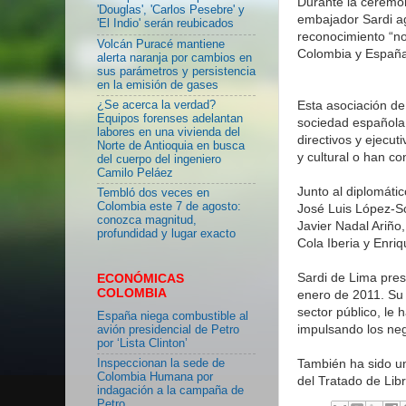
Durante la ceremon
'Douglas', 'Carlos Pesebre' y
embajador Sardi a
'El Indio' serán reubicados
reconocimiento “no
Volcán Puracé mantiene
Colombia y España
alerta naranja por cambios en
sus parámetros y persistencia
en la emisión de gases
Esta asociación de
¿Se acerca la verdad?
Equipos forenses adelantan
sociedad española,
labores en una vivienda del
directivos y ejecu
Norte de Antioquia en busca
y cultural o han co
del cuerpo del ingeniero
Camilo Peláez
Junto al diplomáti
Tembló dos veces en
Colombia este 7 de agosto:
José Luis López-S
conozca magnitud,
Javier Nadal Ariño
profundidad y lugar exacto
Cola Iberia y Enriq
Sardi de Lima pre
ECONÓMICAS
COLOMBIA
enero de 2011. Su 
sector público, l
España niega combustible al
impulsando los neg
avión presidencial de Petro
por ‘Lista Clinton’
También ha sido un
Inspeccionan la sede de
Colombia Humana por
del Tratado de Lib
indagación a la campaña de
Petro