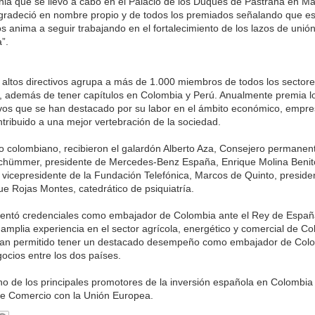
ia que se llevó a cabo en el Palacio de los Duques de Pastrana en Mad
gradeció en nombre propio y de todos los premiados señalando que es
s anima a seguir trabajando en el fortalecimiento de los lazos de unión
”.
 altos directivos agrupa a más de 1.000 miembros de todos los sectore
 además de tener capítulos en Colombia y Perú. Anualmente premia lo
tivos que se han destacado por su labor en el ámbito económico, empresa
ntribuido a una mejor vertebración de la sociedad.
co colombiano, recibieron el galardón Alberto Aza, Consejero permanen
chümmer, presidente de Mercedes-Benz España, Enrique Molina Benit
, vicepresidente de la Fundación Telefónica, Marcos de Quinto, presid
ue Rojas Montes, catedrático de psiquiatría.
sentó credenciales como embajador de Colombia ante el Rey de España
amplia experiencia en el sector agrícola, energético y comercial de Col
e han permitido tener un destacado desempeño como embajador de Col
ocios entre los dos países.
o de los principales promotores de la inversión española en Colombia
re Comercio con la Unión Europea.