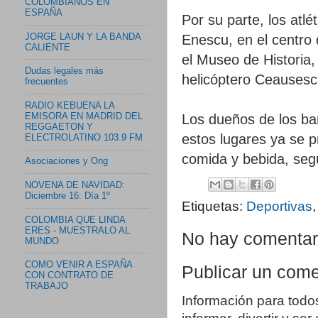
COLOMBIANOS EN
ESPAÑA
Por su parte, los atl
JORGE LAUN Y LA BANDA
Enescu, en el centro 
CALIENTE
el Museo de Historia,
Dudas legales más
helicóptero Ceausescu
frecuentes
RADIO KEBUENA LA
EMISORA EN MADRID DEL
Los dueños de los bar
REGGAETON Y
estos lugares ya se p
ELECTROLATINO 103.9 FM
comida y bebida, segú
Asociaciones y Ong
NOVENA DE NAVIDAD:
Diciembre 16: Día 1º
Etiquetas:
Deportivas
COLOMBIA QUE LINDA
ERES - MUESTRALO AL
No hay comentar
MUNDO
COMO VENIR A ESPAÑA
Publicar un come
CON CONTRATO DE
TRABAJO
Información para todo