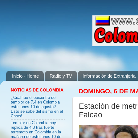
Inicio - Home
Radio y TV
Información de Extranjería
NOTICIAS DE COLOMBIA
DOMINGO, 6 DE M
¿Cuál fue el epicentro del
temblor de 7,4 en Colombia
Estación de metr
este lunes 10 de agosto?
Esto se sabe del sismo en el
Falcao
Chocó
Temblor en Colombia hoy:
réplica de 4,8 tras fuerte
terremoto en Colombia en la
mañana de este lunes 10 de