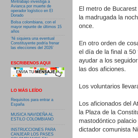
Mintrabajo investiga a
Avianca por muerte de
El metro de Bucarest 
operador logístico en El
Dorado
la madrugada la noche
Bolsa colombiana, con el
once.
mayor repunte de últimos 15
años
‘Ni siquiera una eventual
En otro orden de cosa
Constituyente podría frenar
las elecciones del 2026’
el día de la final a 
ayudar a los seguido
ESCRIBENOS AQUI
las dos aficiones.
Los voluntarios lleva
LO MÁS LEÍDO
Requisitos para entrar a
Los aficionados del At
España
la Plaza de la Consti
MUSICA NAVIDEÑA AL
ESTILO COLOMBIANO
mastodóntico palacio
dictador comunista N
INSTRUCCIONES PARA
CANJEAR LOS PASES