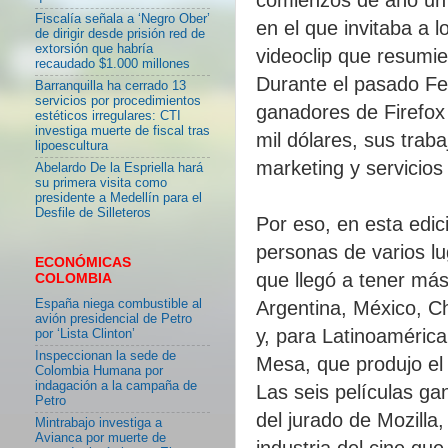
Fiscalía señala a ‘Negro Ober’
en el que invitaba a 
de dirigir desde prisión red de
extorsión que habría
videoclip que resumie
recaudado $1.000 millones
Durante el pasado Fes
Barranquilla ha cerrado 13
servicios por procedimientos
ganadores de Firefox 
estéticos irregulares: CTI
investiga muerte de fiscal tras
mil dólares, sus trab
lipoescultura
marketing y servicios
Abelardo De la Espriella hará
su primera visita como
presidente a Medellín para el
Desfile de Silleteros
Por eso, en esta edic
personas de varios l
ECONÓMICAS
que llegó a tener má
COLOMBIA
España niega combustible al
Argentina, México, Ch
avión presidencial de Petro
y, para Latinoamérica
por ‘Lista Clinton’
Inspeccionan la sede de
Mesa, que produjo el
Colombia Humana por
indagación a la campaña de
Las seis películas g
Petro
del jurado de Mozilla
Mintrabajo investiga a
Avianca por muerte de
industria del cine que