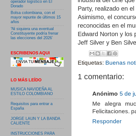
operador logístico en El
Dorado
Party, realizado en e
Bolsa colombiana, con el
Asimismo, el concurs
mayor repunte de últimos 15
años
reconocidas en el mun
‘Ni siquiera una eventual
Edward Norton y los
Constituyente podría frenar
las elecciones del 2026’
Jeff Silver y Ben Sil
ESCRIBENOS AQUI
Etiquetas:
Buenas not
1 comentario:
LO MÁS LEÍDO
MUSICA NAVIDEÑA AL
Anónimo
5 de j
ESTILO COLOMBIANO
Me alegra muc
Requisitos para entrar a
España
Felicitaciones
JORGE LAUN Y LA BANDA
Responder
CALIENTE
INSTRUCCIONES PARA