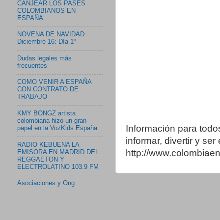
CANJEAR LOS PASES
COLOMBIANOS EN
ESPAÑA
NOVENA DE NAVIDAD:
Diciembre 16: Día 1º
Dudas legales más
frecuentes
COMO VENIR A ESPAÑA
CON CONTRATO DE
TRABAJO
KMY BONGZ artista
colombiana hizo un gran
Información para todo
papel en la VozKids España
informar, divertir y se
RADIO KEBUENA LA
http://www.colombia
EMISORA EN MADRID DEL
REGGAETON Y
ELECTROLATINO 103.9 FM
Asociaciones y Ong