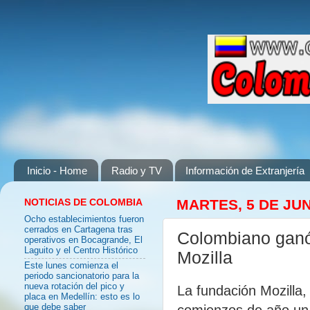
Inicio - Home
Radio y TV
Información de Extranjería
NOTICIAS DE COLOMBIA
MARTES, 5 DE JUN
Ocho establecimientos fueron
cerrados en Cartagena tras
Colombiano ganó
operativos en Bocagrande, El
Laguito y el Centro Histórico
Mozilla
Este lunes comienza el
periodo sancionatorio para la
nueva rotación del pico y
La fundación Mozilla,
placa en Medellín: esto es lo
comienzos de año un 
que debe saber