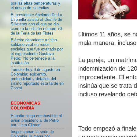
por las altas temperaturas y
el riesgo de incendios
El presidente Abelardo De La
Espriella asistió al Desfile de
Silleteros con el que se dio
cierre a la edición número 70
últimos 11 años, se h
de la Feria de las Flores
Ejército desmiente a falso
mala manera, incluso
soldado viral en redes
sociales que fue exaltado por
el expresidente Gustavo
Petro: 'No pertenece a la
La pareja, un matrim
institución'
indemnización de 120
Temblor hoy 9 de agosto en
Colombia: epicentro,
improcedente. El ento
profundidad y detalles del
sismo reportado esta tarde en
insinúa que se trata 
Chocó
incluso revelando det
ECONÓMICAS
COLOMBIA
España niega combustible al
avión presidencial de Petro
por ‘Lista Clinton’
Todo empezó a finale
Inspeccionan la sede de
un matrimonio colomb
Colombia Humana por