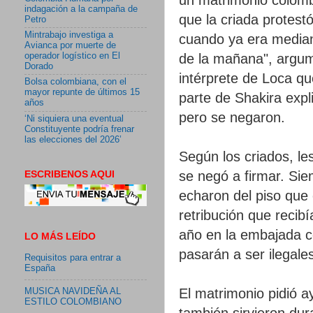
indagación a la campaña de
que la criada protest
Petro
Mintrabajo investiga a
cuando ya era median
Avianca por muerte de
de la mañana", argume
operador logístico en El
Dorado
intérprete de Loca qu
Bolsa colombiana, con el
mayor repunte de últimos 15
parte de Shakira expl
años
pero se negaron.
‘Ni siquiera una eventual
Constituyente podría frenar
las elecciones del 2026’
Según los criados, le
ESCRIBENOS AQUI
se negó a firmar. Sie
echaron del piso que
retribución que recib
año en la embajada c
LO MÁS LEÍDO
pasarán a ser ilegale
Requisitos para entrar a
España
El matrimonio pidió a
MUSICA NAVIDEÑA AL
ESTILO COLOMBIANO
también sirvieron dur