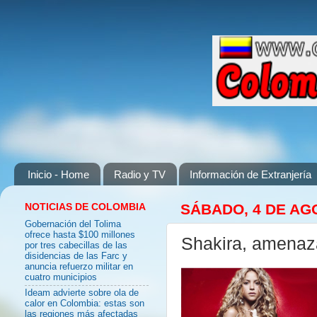
Inicio - Home
Radio y TV
Información de Extranjería
NOTICIAS DE COLOMBIA
SÁBADO, 4 DE AG
Gobernación del Tolima
ofrece hasta $100 millones
Shakira, amena
por tres cabecillas de las
disidencias de las Farc y
anuncia refuerzo militar en
cuatro municipios
Ideam advierte sobre ola de
calor en Colombia: estas son
las regiones más afectadas