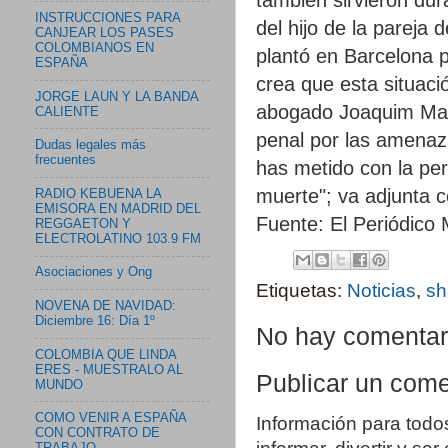
INSTRUCCIONES PARA
del hijo de la pareja 
CANJEAR LOS PASES
COLOMBIANOS EN
plantó en Barcelona p
ESPAÑA
crea que esta situació
JORGE LAUN Y LA BANDA
abogado Joaquim Mar
CALIENTE
penal por las amenaza
Dudas legales más
frecuentes
has metido con la pe
muerte"; va adjunta c
RADIO KEBUENA LA
EMISORA EN MADRID DEL
Fuente: El Periódico
REGGAETON Y
ELECTROLATINO 103.9 FM
Asociaciones y Ong
Etiquetas:
Noticias
,
sh
NOVENA DE NAVIDAD:
Diciembre 16: Día 1º
No hay comentar
COLOMBIA QUE LINDA
ERES - MUESTRALO AL
Publicar un come
MUNDO
COMO VENIR A ESPAÑA
Información para todo
CON CONTRATO DE