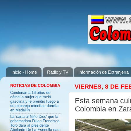
Inicio - Home
Radio y TV
Información de Extranjería
NOTICIAS DE COLOMBIA
VIERNES, 8 DE FE
Condenan a 18 años de
cárcel a mujer que roció
Esta semana culm
gasolina y le prendió fuego a
su expareja mientras dormía
Colombia en Zar
en Medellín
La 'carta al Niño Dios' que la
gobernadora Dilian Francisca
Toro dará al presidente
Abelardo De La Espriella para