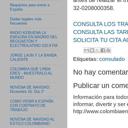
Requisitos para entrar a
32-0208000358.
España
Dudas legales más
CONSULTA LOS TR
frecuentes
CONSULTA LAS TAR
RADIO KEBUENA LA
EMISORA EN MADRID DEL
SOLICITA TU CITA A
REGGAETON Y
ELECTROLATINO 103.9 FM
JORGE LAUN Y LA BANDA
Etiquetas:
consulado
CALIENTE
COLOMBIA QUE LINDA
No hay comentar
ERES - MUESTRALO AL
MUNDO
Publicar un come
NOVENA DE NAVIDAD:
Diciembre 16: Día 1º
Información para todo
COMO VENIR A ESPAÑA
informar, divertir y se
CON CONTRATO DE
TRABAJO
http://www.colombia
NOVENA DE NAVIDAD AL
ESTILO COLOMBIANO