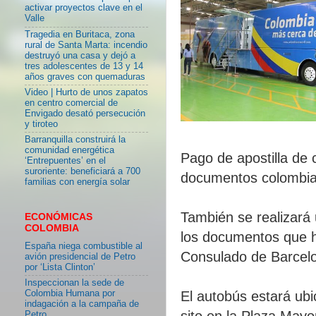
activar proyectos clave en el
Valle
Tragedia en Buritaca, zona
rural de Santa Marta: incendio
destruyó una casa y dejó a
tres adolescentes de 13 y 14
años graves con quemaduras
Video | Hurto de unos zapatos
en centro comercial de
Envigado desató persecución
y tiroteo
Barranquilla construirá la
comunidad energética
Pago de apostilla de c
‘Entrepuentes’ en el
suroriente: beneficiará a 700
documentos colombia
familias con energía solar
También se realizará
ECONÓMICAS
COLOMBIA
los documentos que h
España niega combustible al
Consulado de Barcelon
avión presidencial de Petro
por ‘Lista Clinton’
Inspeccionan la sede de
Colombia Humana por
El autobús estará ub
indagación a la campaña de
sito en la Plaza Mayo
Petro