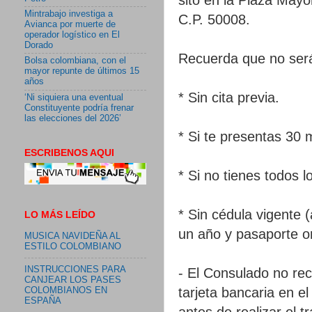
Mintrabajo investiga a
C.P. 50008.
Avianca por muerte de
operador logístico en El
Dorado
Recuerda que no será
Bolsa colombiana, con el
mayor repunte de últimos 15
años
* Sin cita previa.
‘Ni siquiera una eventual
Constituyente podría frenar
las elecciones del 2026’
* Si te presentas 30 
ESCRIBENOS AQUI
* Si no tienes todos l
* Sin cédula vigente
LO MÁS LEÍDO
un año y pasaporte or
MUSICA NAVIDEÑA AL
ESTILO COLOMBIANO
INSTRUCCIONES PARA
- El Consulado no rec
CANJEAR LOS PASES
tarjeta bancaria en e
COLOMBIANOS EN
ESPAÑA
antes de realizar el 