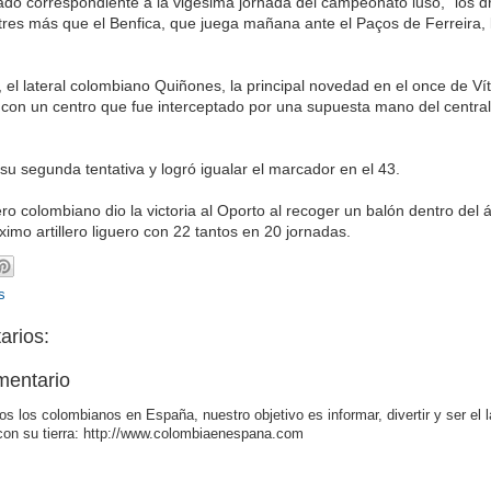
ado correspondiente a la vigésima jornada del campeonato luso, "los 
res más que el Benfica, que juega mañana ante el Paços de Ferreira, 
, el lateral colombiano Quiñones, la principal novedad en el once de Vít
 con un centro que fue interceptado por una supuesta mano del central
su segunda tentativa y logró igualar el marcador en el 43.
ero colombiano dio la victoria al Oporto al recoger un balón dentro del 
imo artillero liguero con 22 tantos en 20 jornadas.
s
arios:
mentario
os los colombianos en España, nuestro objetivo es informar, divertir y ser el 
con su tierra: http://www.colombiaenespana.com