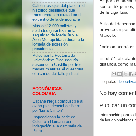
En partido adelant
Cali en los ojos del planeta: el
suman 52 puntos, t
histórico despliegue que
de la Liga lusa.
transforma a la ciudad en el
epicentro de la democracia
A filo del descanso
Más de 12.000 policías y
provocó un penalti
soldados garantizarán la
Marcelo.
seguridad de Medellín y el
Área Metropolitana durante la
jornada de posesión
Jackson acertó en 
presidencial
Pulso por la Rectoría de
En el 77, el delant
Uniatlántico: Procuraduría
distancia como máx
suspende a Castillo por tres
meses mientras él cuestiona
el alcance del fallo judicial
Etiquetas:
Deportiva
ECONÓMICAS
No hay coment
COLOMBIA
España niega combustible al
Publicar un co
avión presidencial de Petro
por ‘Lista Clinton’
Información para tod
Inspeccionan la sede de
de los colombianos 
Colombia Humana por
indagación a la campaña de
Petro