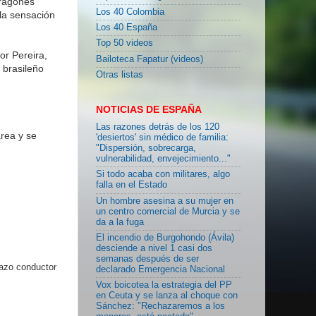
dragones"
Los 40 Colombia
la sensación
Los 40 España
Top 50 videos
or Pereira,
Bailoteca Fapatur (videos)
 brasileño
Otras listas
NOTICIAS DE ESPAÑA
Las razones detrás de los 120
área y se
'desiertos' sin médico de familia:
"Dispersión, sobrecarga,
vulnerabilidad, envejecimiento..."
Si todo acaba con militares, algo
falla en el Estado
Un hombre asesina a su mujer en
un centro comercial de Murcia y se
da a la fuga
El incendio de Burgohondo (Ávila)
desciende a nivel 1 casi dos
semanas después de ser
lazo conductor
declarado Emergencia Nacional
Vox boicotea la estrategia del PP
en Ceuta y se lanza al choque con
Sánchez: "Rechazaremos a los