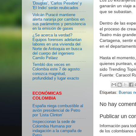
'Douglas', 'Carlos Pesebre' y
ganarán un viaje a
'El Indio' serán reubicados
que se subastan.
Volcán Puracé mantiene
alerta naranja por cambios en
Dentro de las expe
sus parámetros y persistencia
en la emisión de gases
el proceso de creac
Teatro más grande
¿Se acerca la verdad?
Equipos forenses adelantan
Cartagena, sentir 
labores en una vivienda del
en el departamento
Norte de Antioquia en busca
del cuerpo del ingeniero
Hasta el momento, 
Camilo Peláez
quienes puntean, 
Tembló dos veces en
sido Trending Top
Colombia este 7 de agosto:
conozca magnitud,
Fuente: Caracol R
profundidad y lugar exacto
Etiquetas:
Buenas no
ECONÓMICAS
COLOMBIA
No hay coment
España niega combustible al
avión presidencial de Petro
por ‘Lista Clinton’
Publicar un co
Inspeccionan la sede de
Información para tod
Colombia Humana por
indagación a la campaña de
de los colombianos 
Petro