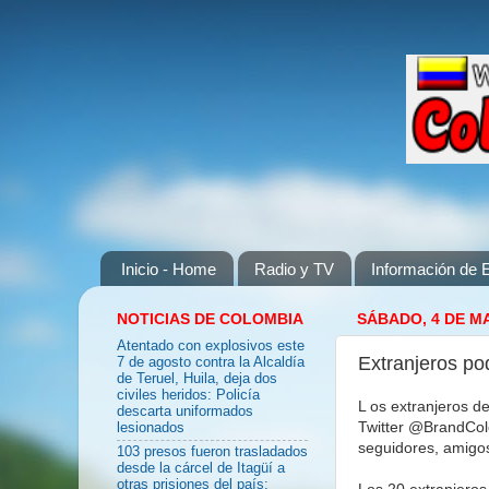
Inicio - Home
Radio y TV
Información de E
NOTICIAS DE COLOMBIA
SÁBADO, 4 DE M
Atentado con explosivos este
Extranjeros pod
7 de agosto contra la Alcaldía
de Teruel, Huila, deja dos
civiles heridos: Policía
L os extranjeros d
descarta uniformados
Twitter @BrandColo
lesionados
seguidores, amigos 
103 presos fueron trasladados
desde la cárcel de Itagüí a
otras prisiones del país:
Los 20 extranjeros