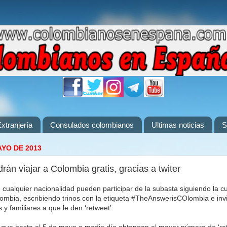
xtranjería
Consulados colombianos
Ultimas noticias
S
AYO DE 2013
rán viajar a Colombia gratis, gracias a twiter
e cualquier nacionalidad pueden participar de la subasta siguiendo la c
mbia, escribiendo trinos con la etiqueta #TheAnswerisCOlombia e inv
y familiares a que le den ‘retweet’.
 que hasta el 5 de mayo a medio día obtengan el mayor número de ‘re