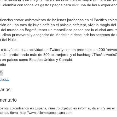
 Colombia con todos los gastos pagos para vivir una de las 6 experienc
riencias están: avistamiento de ballenas jorobadas en el Pacífico colo
ión de una taza de buen café en el paisaje cafetero, vivir la magia del
 del mundo en Bogotá, tener un maravilloso paseo por la ciudad amura
el clima primaveral y acogedor de Medellín o descubrir los secretos de
 del Huila.
a través de esta actividad en Twitter y con un promedio de 200 ‘retwee
están participando más de 300 extranjeros y el hashtag #TheAnsweri
ic en países como Estados Unidos y Canadá.
adio
ticias
arios:
mentario
os los colombianos en España, nuestro objetivo es informar, divertir y ser el 
con su tierra: http://www.colombiaenespana.com