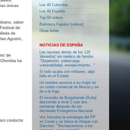
Los 40 Colombia
ias únicas
Los 40 España
Top 50 videos
mbiano, saber
Bailoteca Fapatur (videos)
 Festival de
Otras listas
llada de
 San Agustín,
NOTICIAS DE ESPAÑA
Las razones detrás de los 120
ts’ de
'desiertos' sin médico de familia:
sCOlombia ha
"Dispersión, sobrecarga,
vulnerabilidad, envejecimiento..."
Si todo acaba con militares, algo
falla en el Estado
Un hombre asesina a su mujer en
un centro comercial de Murcia y se
da a la fuga
El incendio de Burgohondo (Ávila)
desciende a nivel 1 casi dos
semanas después de ser
declarado Emergencia Nacional
Vox boicotea la estrategia del PP
lazo conductor
en Ceuta y se lanza al choque con
Sánchez: "Rechazaremos a los