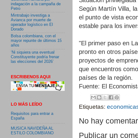
indagación a la campaña de
Según Martín Villa, l
Petro
Mintrabajo investiga a
el punto de vista eco
Avianca por muerte de
estable para los inve
operador logístico en El
Dorado
Bolsa colombiana, con el
mayor repunte de últimos 15
"El primer paso en L
años
pronto en otros paíse
‘Ni siquiera una eventual
Constituyente podría frenar
proyectos de emprendi
las elecciones del 2026’
que encuentros como 
ESCRIBENOS AQUI
países de la región.
Fuente: El Economist
LO MÁS LEÍDO
Etiquetas:
economica
Requisitos para entrar a
España
No hay comentar
MUSICA NAVIDEÑA AL
ESTILO COLOMBIANO
Publicar un come