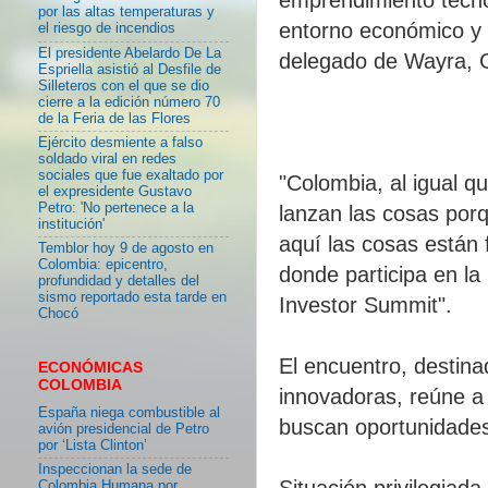
por las altas temperaturas y
entorno económico y d
el riesgo de incendios
El presidente Abelardo De La
delegado de Wayra, Go
Espriella asistió al Desfile de
Silleteros con el que se dio
cierre a la edición número 70
de la Feria de las Flores
Ejército desmiente a falso
soldado viral en redes
sociales que fue exaltado por
"Colombia, al igual q
el expresidente Gustavo
Petro: 'No pertenece a la
lanzan las cosas por
institución'
aquí las cosas están 
Temblor hoy 9 de agosto en
Colombia: epicentro,
donde participa en la
profundidad y detalles del
sismo reportado esta tarde en
Investor Summit".
Chocó
El encuentro, destina
ECONÓMICAS
COLOMBIA
innovadoras, reúne a
España niega combustible al
buscan oportunidades
avión presidencial de Petro
por ‘Lista Clinton’
Inspeccionan la sede de
Situación privilegiada
Colombia Humana por