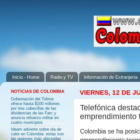
Inicio - Home
Radio y TV
Información de Extranjería
NOTICIAS DE COLOMBIA
VIERNES, 12 DE J
Gobernación del Tolima
ofrece hasta $100 millones
Telefónica desta
por tres cabecillas de las
disidencias de las Farc y
emprendimiento 
anuncia refuerzo militar en
cuatro municipios
Ideam advierte sobre ola de
Colombia se ha posici
calor en Colombia: estas son
emprendimiento tecno
las regiones más afectadas