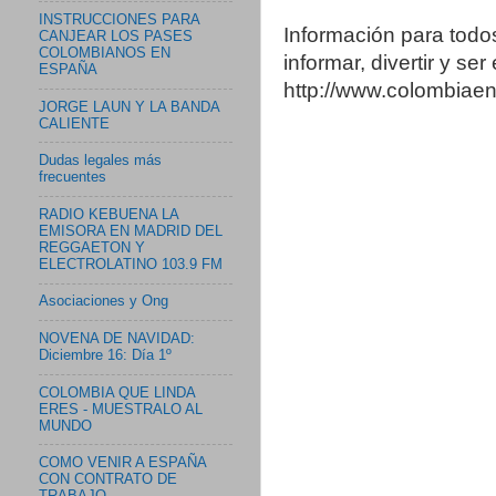
INSTRUCCIONES PARA
Información para todo
CANJEAR LOS PASES
COLOMBIANOS EN
informar, divertir y se
ESPAÑA
http://www.colombia
JORGE LAUN Y LA BANDA
CALIENTE
Dudas legales más
frecuentes
RADIO KEBUENA LA
EMISORA EN MADRID DEL
REGGAETON Y
ELECTROLATINO 103.9 FM
Asociaciones y Ong
NOVENA DE NAVIDAD:
Diciembre 16: Día 1º
COLOMBIA QUE LINDA
ERES - MUESTRALO AL
MUNDO
COMO VENIR A ESPAÑA
CON CONTRATO DE