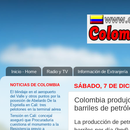
Inicio - Home
Radio y TV
Información de Extranjería
NOTICIAS DE COLOMBIA
SÁBADO, 7 DE DI
El blindaje en el aeropuerto
del Valle y otros puntos por la
Colombia produj
posesión de Abelardo De la
Espriella en Cali: tres
barriles de petró
pelotones en la terminal aérea
Tensión en Cali: concejal
aseguró que Procuraduría
La producción de pet
cuestiona el monumento a la
barriles por día (bpd
Resistencia previo a