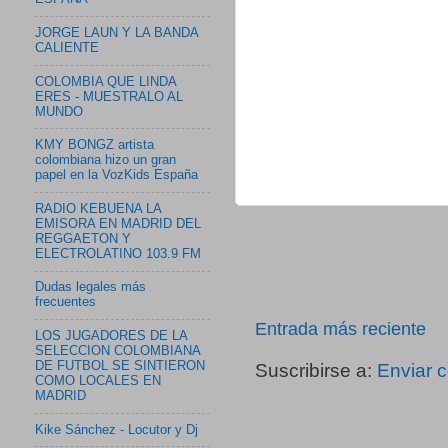
JORGE LAUN Y LA BANDA
CALIENTE
COLOMBIA QUE LINDA
ERES - MUESTRALO AL
MUNDO
KMY BONGZ artista
colombiana hizo un gran
papel en la VozKids España
RADIO KEBUENA LA
EMISORA EN MADRID DEL
REGGAETON Y
ELECTROLATINO 103.9 FM
Dudas legales más
frecuentes
Entrada más reciente
LOS JUGADORES DE LA
SELECCION COLOMBIANA
DE FUTBOL SE SINTIERON
Suscribirse a:
Enviar 
COMO LOCALES EN
MADRID
Kike Sánchez - Locutor y Dj