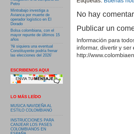
Etiquetas:
Buenas not
Petro
Mintrabajo investiga a
No hay comentar
Avianca por muerte de
operador logístico en El
Dorado
Publicar un come
Bolsa colombiana, con el
mayor repunte de últimos 15
Información para todo
años
‘Ni siquiera una eventual
informar, divertir y se
Constituyente podría frenar
http://www.colombia
las elecciones del 2026’
ESCRIBENOS AQUI
LO MÁS LEÍDO
MUSICA NAVIDEÑA AL
ESTILO COLOMBIANO
INSTRUCCIONES PARA
CANJEAR LOS PASES
COLOMBIANOS EN
ESPAÑA