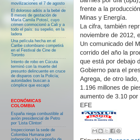
movilizaciones el 7 de agosto
frente a la producció
El doloroso adiós a la bebé de
8 meses de gestación de
Minas y Energía.
María Camila Potosí, cuyo
crimen conmocionó a Cali y a
La cifra, también rep
todo el país: su sepelio, en la
noviembre de 2012, e
ladera
Una película hecha en el
Un comunicado del Mi
Caribe colombiano competirá
en el Festival de Cine de
corrido del año la pro
Toronto
que está por debajo de
Intento de robo en Cúcuta
terminó con la muerte del
Gobierno para el pre
presunto delincuente en cruce
de disparos con la Policía;
Agrega, de otro lado,
autoridades buscan a
cómplice que escapó
1.196 millones de pi
aumento de 3.10 por 
ECONÓMICAS
EFE
COLOMBIA
España niega combustible al
avión presidencial de Petro
por ‘Lista Clinton’
Inspeccionan la sede de
Colombia Humana por
indagación a la campaña de