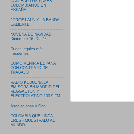
CANJEAR LOS PASES
COLOMBIANOS EN
ESPAÑA
JORGE LAUN Y LA BANDA
CALIENTE
NOVENA DE NAVIDAD:
Diciembre 16: Día 1º
Dudas legales más
frecuentes
COMO VENIR A ESPAÑA
CON CONTRATO DE
TRABAJO
RADIO KEBUENA LA
EMISORA EN MADRID DEL
REGGAETON Y
ELECTROLATINO 103.9 FM
Asociaciones y Ong
COLOMBIA QUE LINDA
ERES - MUESTRALO AL
MUNDO