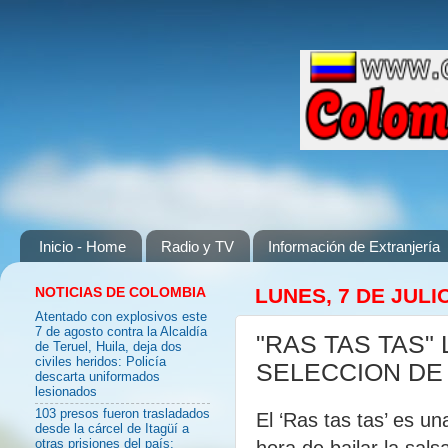
Inicio - Home
Radio y TV
Información de Extranjería
NOTICIAS DE COLOMBIA
LUNES, 7 DE JULI
Atentado con explosivos este
7 de agosto contra la Alcaldía
"RAS TAS TAS"
de Teruel, Huila, deja dos
civiles heridos: Policía
SELECCION DE
descarta uniformados
lesionados
103 presos fueron trasladados
El ‘Ras tas tas’ es un
desde la cárcel de Itagüí a
hora de bailar la sals
otras prisiones del país: