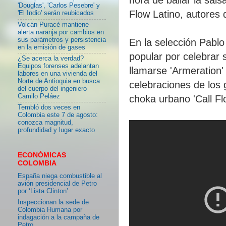
'Douglas', 'Carlos Pesebre' y
Flow Latino, autores d
'El Indio' serán reubicados
Volcán Puracé mantiene
alerta naranja por cambios en
sus parámetros y persistencia
En la selección Pablo
en la emisión de gases
popular por celebrar 
¿Se acerca la verdad?
Equipos forenses adelantan
llamarse 'Armeration'
labores en una vivienda del
Norte de Antioquia en busca
celebraciones de los 
del cuerpo del ingeniero
Camilo Peláez
choka urbano 'Call Fl
Tembló dos veces en
Colombia este 7 de agosto:
conozca magnitud,
profundidad y lugar exacto
ECONÓMICAS
COLOMBIA
España niega combustible al
avión presidencial de Petro
por ‘Lista Clinton’
Inspeccionan la sede de
Colombia Humana por
indagación a la campaña de
Petro