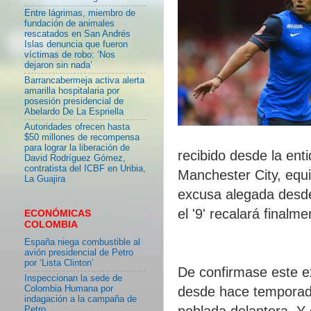
Entre lágrimas, miembro de
fundación de animales
rescatados en San Andrés
Islas denuncia que fueron
víctimas de robo: ‘Nos
dejaron sin nada’
Barrancabermeja activa alerta
amarilla hospitalaria por
posesión presidencial de
Abelardo De La Espriella
Autoridades ofrecen hasta
$50 millones de recompensa
para lograr la liberación de
recibido desde la en
David Rodríguez Gómez,
contratista del ICBF en Uribia,
Manchester City, equi
La Guajira
excusa alegada desde
el '9' recalará finalm
ECONÓMICAS
COLOMBIA
España niega combustible al
avión presidencial de Petro
por ‘Lista Clinton’
De confirmase este ex
Inspeccionan la sede de
Colombia Humana por
desde hace temporada
indagación a la campaña de
poblada delantera. Y
Petro