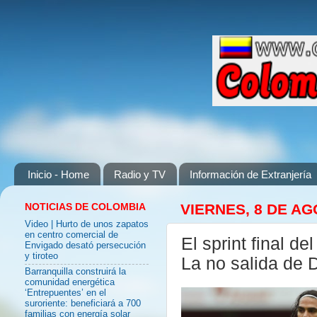
Inicio - Home
Radio y TV
Información de Extranjería
NOTICIAS DE COLOMBIA
VIERNES, 8 DE AG
Video | Hurto de unos zapatos
en centro comercial de
El sprint final d
Envigado desató persecución
y tiroteo
La no salida de D
Barranquilla construirá la
comunidad energética
‘Entrepuentes’ en el
suroriente: beneficiará a 700
familias con energía solar