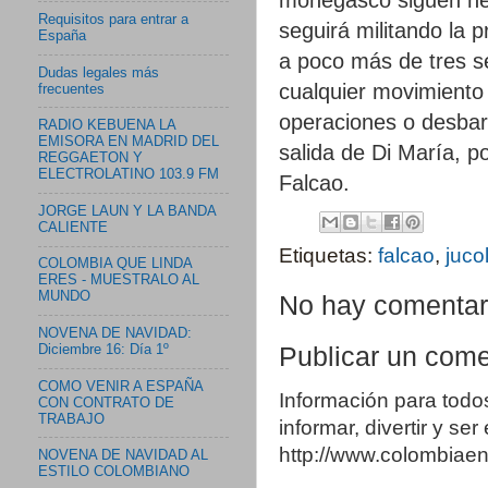
Requisitos para entrar a
seguirá militando la 
España
a poco más de tres s
Dudas legales más
cualquier movimiento 
frecuentes
operaciones o desbara
RADIO KEBUENA LA
EMISORA EN MADRID DEL
salida de Di María, p
REGGAETON Y
ELECTROLATINO 103.9 FM
Falcao.
JORGE LAUN Y LA BANDA
CALIENTE
Etiquetas:
falcao
,
juco
COLOMBIA QUE LINDA
ERES - MUESTRALO AL
MUNDO
No hay comentar
NOVENA DE NAVIDAD:
Diciembre 16: Día 1º
Publicar un come
COMO VENIR A ESPAÑA
Información para todo
CON CONTRATO DE
TRABAJO
informar, divertir y se
http://www.colombia
NOVENA DE NAVIDAD AL
ESTILO COLOMBIANO