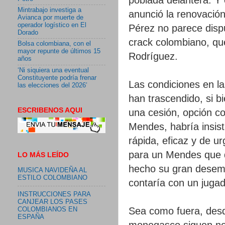
Mintrabajo investiga a
anunció la renovació
Avianca por muerte de
operador logístico en El
Pérez no parece disp
Dorado
crack colombiano, qu
Bolsa colombiana, con el
mayor repunte de últimos 15
Rodríguez.
años
‘Ni siquiera una eventual
Constituyente podría frenar
Las condiciones en las
las elecciones del 2026’
han trascendido, si b
ESCRIBENOS AQUI
una cesión, opción co
Mendes, habría insist
rápida, eficaz y de u
para un Mendes que q
LO MÁS LEÍDO
hecho su gran desemb
MUSICA NAVIDEÑA AL
ESTILO COLOMBIANO
contaría con un juga
INSTRUCCIONES PARA
CANJEAR LOS PASES
Sea como fuera, desd
COLOMBIANOS EN
ESPAÑA
monegasco siguen neg