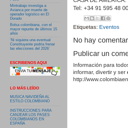
Mintrabajo investiga a
Tel: +34 91 595 48 0
Avianca por muerte de
operador logístico en El
Dorado
Bolsa colombiana, con el
Etiquetas:
Eventos
mayor repunte de últimos 15
años
No hay comentar
‘Ni siquiera una eventual
Constituyente podría frenar
las elecciones del 2026’
Publicar un come
ESCRIBENOS AQUI
Información para todo
informar, divertir y se
http://www.colombia
LO MÁS LEÍDO
MUSICA NAVIDEÑA AL
ESTILO COLOMBIANO
INSTRUCCIONES PARA
CANJEAR LOS PASES
COLOMBIANOS EN
ESPAÑA