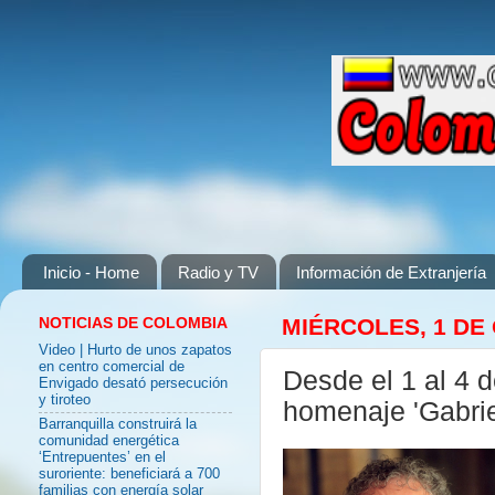
Inicio - Home
Radio y TV
Información de Extranjería
NOTICIAS DE COLOMBIA
MIÉRCOLES, 1 DE
Video | Hurto de unos zapatos
en centro comercial de
Desde el 1 al 4 
Envigado desató persecución
y tiroteo
homenaje 'Gabrie
Barranquilla construirá la
comunidad energética
‘Entrepuentes’ en el
suroriente: beneficiará a 700
familias con energía solar