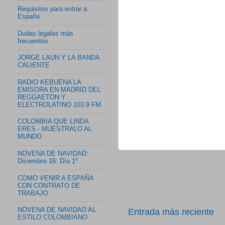
Requisitos para entrar a
España
Dudas legales más
frecuentes
JORGE LAUN Y LA BANDA
CALIENTE
RADIO KEBUENA LA
EMISORA EN MADRID DEL
REGGAETON Y
ELECTROLATINO 103.9 FM
COLOMBIA QUE LINDA
ERES - MUESTRALO AL
MUNDO
NOVENA DE NAVIDAD:
Diciembre 16: Día 1º
COMO VENIR A ESPAÑA
CON CONTRATO DE
TRABAJO
NOVENA DE NAVIDAD AL
Entrada más reciente
ESTILO COLOMBIANO