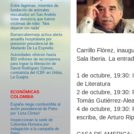
Entre lágrimas, miembro de
fundación de animales
rescatados en San Andrés
Islas denuncia que fueron
víctimas de robo: ‘Nos
dejaron sin nada’
Barrancabermeja activa alerta
amarilla hospitalaria por
posesión presidencial de
Abelardo De La Espriella
Carrillo Flórez, inaug
Autoridades ofrecen hasta
Sala Iberia. La entrad
$50 millones de recompensa
para lograr la liberación de
David Rodríguez Gómez,
contratista del ICBF en Uribia,
1 de octubre, 19:30:
La Guajira
de Literatura
2 de octubre, 19:30: 
ECONÓMICAS
COLOMBIA
Tomás Gutiérrez-Ale
España niega combustible al
4 de octubre, 19:30: P
avión presidencial de Petro
por ‘Lista Clinton’
escriba, de Arturo Rip
Inspeccionan la sede de
Colombia Humana por
indagación a la campaña de
CASA DE AMERICA: Pla
Petro