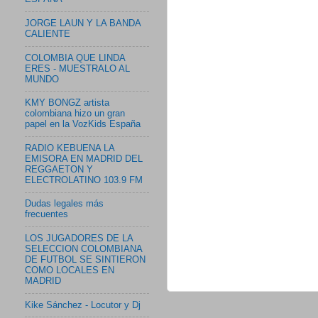
JORGE LAUN Y LA BANDA
CALIENTE
COLOMBIA QUE LINDA
ERES - MUESTRALO AL
MUNDO
KMY BONGZ artista
colombiana hizo un gran
papel en la VozKids España
RADIO KEBUENA LA
EMISORA EN MADRID DEL
REGGAETON Y
ELECTROLATINO 103.9 FM
Dudas legales más
frecuentes
LOS JUGADORES DE LA
SELECCION COLOMBIANA
DE FUTBOL SE SINTIERON
COMO LOCALES EN
MADRID
Kike Sánchez - Locutor y Dj