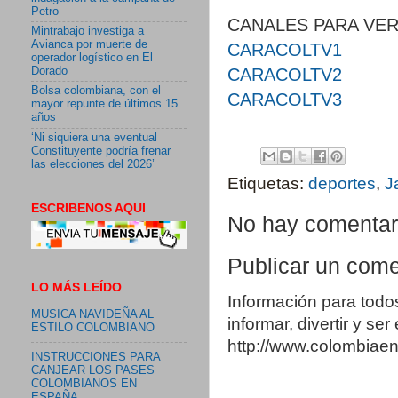
Petro
CANALES PARA VER
Mintrabajo investiga a
Avianca por muerte de
CARACOLTV1
operador logístico en El
CARACOLTV2
Dorado
Bolsa colombiana, con el
CARACOLTV3
mayor repunte de últimos 15
años
‘Ni siquiera una eventual
Constituyente podría frenar
las elecciones del 2026’
Etiquetas:
deportes
,
J
ESCRIBENOS AQUI
No hay comentar
Publicar un come
LO MÁS LEÍDO
Información para todo
MUSICA NAVIDEÑA AL
informar, divertir y se
ESTILO COLOMBIANO
http://www.colombia
INSTRUCCIONES PARA
CANJEAR LOS PASES
COLOMBIANOS EN
ESPAÑA