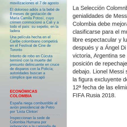
movilizaciones el 7 de agosto
La Selección Colomnbi
El doloroso adiós a la bebé de
8 meses de gestación de
genialidades de Mess
María Camila Potosí, cuyo
crimen conmocionó a Cali y a
Colombia debe mejora
todo el país: su sepelio, en la
clasificarse para el m
ladera
Una película hecha en el
libre espectacular y 
Caribe colombiano competirá
en el Festival de Cine de
después y a Ángel Di 
Toronto
victoria, Argentina s
Intento de robo en Cúcuta
terminó con la muerte del
posición de repechaj
presunto delincuente en cruce
de disparos con la Policía;
debajo. Lionel Messi 
autoridades buscan a
cómplice que escapó
la figura excluyente d
12ª fecha de las elim
ECONÓMICAS
FIFA Rusia 2018.
COLOMBIA
España niega combustible al
avión presidencial de Petro
por ‘Lista Clinton’
Inspeccionan la sede de
Colombia Humana por
indagación a la campaña de