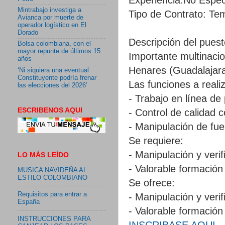
Mintrabajo investiga a
Tipo de Contrato: Tem
Avianca por muerte de
operador logístico en El
Dorado
Descripción del puest
Bolsa colombiana, con el
mayor repunte de últimos 15
Importante multinacio
años
Henares (Guadalajara)
‘Ni siquiera una eventual
Constituyente podría frenar
Las funciones a realiz
las elecciones del 2026’
- Trabajo en línea de
ESCRIBENOS AQUI
- Control de calidad 
- Manipulación de fue
Se requiere:
- Manipulación y veri
LO MÁS LEÍDO
- Valorable formación
MUSICA NAVIDEÑA AL
ESTILO COLOMBIANO
Se ofrece:
Requisitos para entrar a
- Manipulación y veri
España
- Valorable formación
INSTRUCCIONES PARA
INSCRIBASE AQUI