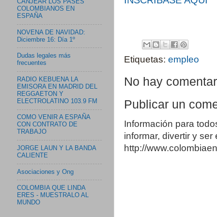
CANJEAR LOS PASES
COLOMBIANOS EN
ESPAÑA
NOVENA DE NAVIDAD:
Diciembre 16: Día 1º
Dudas legales más
Etiquetas:
empleo
frecuentes
No hay comentar
RADIO KEBUENA LA
EMISORA EN MADRID DEL
REGGAETON Y
ELECTROLATINO 103.9 FM
Publicar un come
COMO VENIR A ESPAÑA
Información para todo
CON CONTRATO DE
TRABAJO
informar, divertir y se
http://www.colombia
JORGE LAUN Y LA BANDA
CALIENTE
Asociaciones y Ong
COLOMBIA QUE LINDA
ERES - MUESTRALO AL
MUNDO