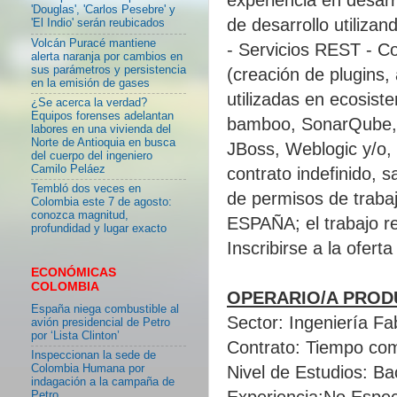
'Douglas', 'Carlos Pesebre' y
de desarrollo utiliza
'El Indio' serán reubicados
Volcán Puracé mantiene
- Servicios REST - Co
alerta naranja por cambios en
sus parámetros y persistencia
(creación de plugins,
en la emisión de gases
utilizadas en ecosist
¿Se acerca la verdad?
Equipos forenses adelantan
bamboo, SonarQube, D
labores en una vivienda del
Norte de Antioquia en busca
JBoss, Weblogic y/o, 
del cuerpo del ingeniero
Camilo Peláez
contrato indefinido, s
Tembló dos veces en
de permisos de trabaj
Colombia este 7 de agosto:
conozca magnitud,
ESPAÑA; el trabajo re
profundidad y lugar exacto
Inscribirse a la ofert
ECONÓMICAS
COLOMBIA
OPERARIO/A PRODU
España niega combustible al
Sector: Ingeniería Fa
avión presidencial de Petro
por ‘Lista Clinton’
Contrato: Tiempo co
Inspeccionan la sede de
Colombia Humana por
Nivel de Estudios: Bac
indagación a la campaña de
Experiencia:No Espec
Petro