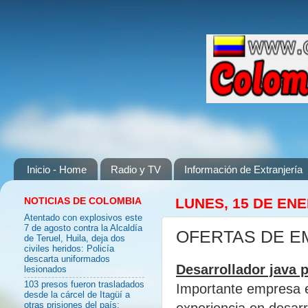
Inicio - Home
Radio y TV
Información de Extranjería
NOTICIAS DE COLOMBIA
LUNES, 15 DE ENE
Atentado con explosivos este
7 de agosto contra la Alcaldía
OFERTAS DE E
de Teruel, Huila, deja dos
civiles heridos: Policía
descarta uniformados
Desarrollador java p
lesionados
103 presos fueron trasladados
Importante empresa e
desde la cárcel de Itagüí a
experiencia en desar
otras prisiones del país: