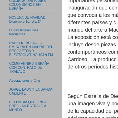
importantes personali
CANJEAR LOS PASES
COLOMBIANOS EN
inauguración que coi
ESPAÑA
que convoca a los más
NOVENA DE NAVIDAD:
diferentes países y q
Diciembre 16: Día 1º
mundo del arte a Mad
Dudas legales más
frecuentes
La exposición está c
RADIO KEBUENA LA
incluye desde piezas h
EMISORA EN MADRID DEL
contemporáneos como
REGGAETON Y
ELECTROLATINO 103.9 FM
Cardoso. La producci
COMO VENIR A ESPAÑA
de otros periodos his
CON CONTRATO DE
TRABAJO
Asociaciones y Ong
JORGE LAUN Y LA BANDA
CALIENTE
Según Estrella de Die
COLOMBIA QUE LINDA
una imagen viva y po
ERES - MUESTRALO AL
de la capacidad del pa
MUNDO