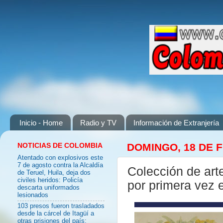
Inicio - Home
Radio y TV
Información de Extranjería
NOTICIAS DE COLOMBIA
DOMINGO, 18 DE 
Atentado con explosivos este
7 de agosto contra la Alcaldía
Colección de art
de Teruel, Huila, deja dos
civiles heridos: Policía
por primera vez 
descarta uniformados
lesionados
103 presos fueron trasladados
desde la cárcel de Itagüí a
otras prisiones del país: