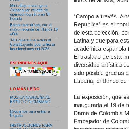
libros de artista, vide
Mintrabajo investiga a
Avianca por muerte de
operador logístico en El
“Campo a través. Arte
Dorado
República” es el nomb
Bolsa colombiana, con el
mayor repunte de últimos 15
de esta colección, c
años
Latina y que para est
‘Ni siquiera una eventual
Constituyente podría frenar
académica española E
las elecciones del 2026’
El traslado de esta im
ESCRIBENOS AQUI
diversidad artística 
sido posible gracias 
España, el Banco de 
LO MÁS LEÍDO
La exposición, que est
MUSICA NAVIDEÑA AL
ESTILO COLOMBIANO
inaugurada el 19 de f
Requisitos para entrar a
Dama de Colombia Ma
España
Embajador de Colomb
INSTRUCCIONES PARA