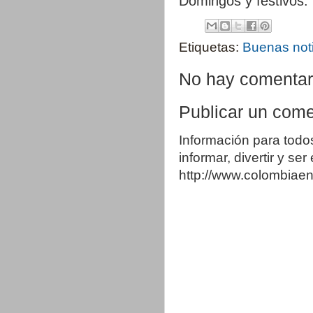
Domingos y festivos: 
Etiquetas:
Buenas not
No hay comentar
Publicar un come
Información para todo
informar, divertir y se
http://www.colombia