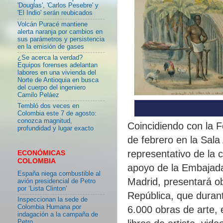
'Douglas', 'Carlos Pesebre' y
'El Indio' serán reubicados
Volcán Puracé mantiene
alerta naranja por cambios en
sus parámetros y persistencia
en la emisión de gases
¿Se acerca la verdad?
Equipos forenses adelantan
labores en una vivienda del
Norte de Antioquia en busca
del cuerpo del ingeniero
Camilo Peláez
Tembló dos veces en
Colombia este 7 de agosto:
conozca magnitud,
Coincidiendo con la 
profundidad y lugar exacto
de febrero en la Sala
representativo de la 
ECONÓMICAS
COLOMBIA
apoyo de la Embajad
España niega combustible al
Madrid, presentará ob
avión presidencial de Petro
por ‘Lista Clinton’
República, que duran
Inspeccionan la sede de
Colombia Humana por
6.000 obras de arte, e
indagación a la campaña de
Petro