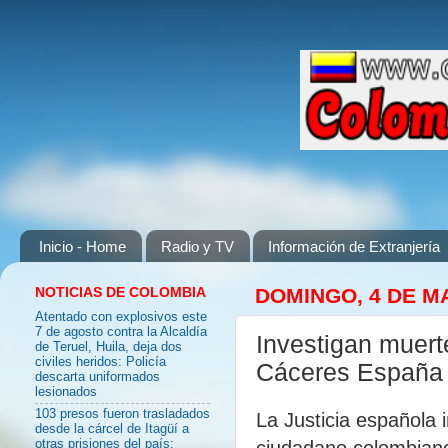
Inicio - Home
Radio y TV
Información de Extranjería
NOTICIAS DE COLOMBIA
DOMINGO, 4 DE M
Atentado con explosivos este
7 de agosto contra la Alcaldía
Investigan muert
de Teruel, Huila, deja dos
civiles heridos: Policía
Cáceres España
descarta uniformados
lesionados
103 presos fueron trasladados
La Justicia española 
desde la cárcel de Itagüí a
ciudadano colombiano
otras prisiones del país: