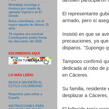
Mintrabajo investiga a
Avianca por muerte de
operador logístico en El
El representante gube
Dorado
armado, pero sí aseg
Bolsa colombiana, con el
mayor repunte de últimos 15
años
Insistió en que se av
‘Ni siquiera una eventual
Constituyente podría frenar
precauciones, ya que 
las elecciones del 2026’
disparos. "Supongo q
ESCRIBENOS AQUI
Tampoco confirmó que
dedicada al robo de 
en Cáceres.
LO MÁS LEÍDO
MUSICA NAVIDEÑA AL
ESTILO COLOMBIANO
Su familia, residente
Requisitos para entrar a
desplazar a Cáceres,
España
INSTRUCCIONES PARA
El fallecido tenía res