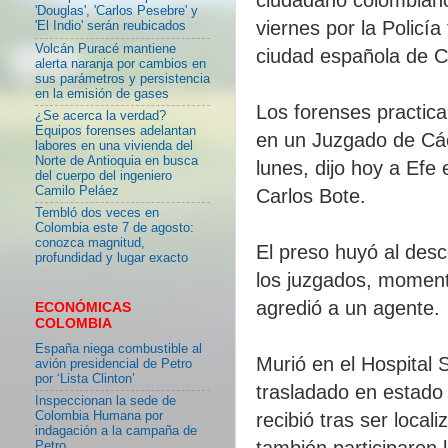
'Douglas', 'Carlos Pesebre' y
viernes por la Policí
'El Indio' serán reubicados
Volcán Puracé mantiene
ciudad española de 
alerta naranja por cambios en
sus parámetros y persistencia
en la emisión de gases
Los forenses practica
¿Se acerca la verdad?
Equipos forenses adelantan
en un Juzgado de Các
labores en una vivienda del
Norte de Antioquia en busca
lunes, dijo hoy a Efe
del cuerpo del ingeniero
Camilo Peláez
Carlos Bote.
Tembló dos veces en
Colombia este 7 de agosto:
conozca magnitud,
El preso huyó al desc
profundidad y lugar exacto
los juzgados, momento
agredió a un agente.
ECONÓMICAS
COLOMBIA
España niega combustible al
Murió en el Hospital 
avión presidencial de Petro
por ‘Lista Clinton’
trasladado en estado 
Inspeccionan la sede de
Colombia Humana por
recibió tras ser local
indagación a la campaña de
también participaron l
Petro