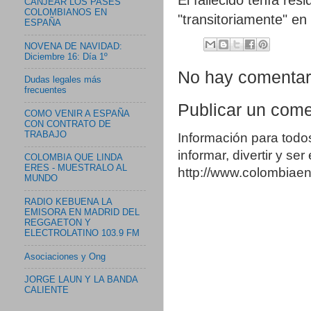
CANJEAR LOS PASES
COLOMBIANOS EN
"transitoriamente" en
ESPAÑA
NOVENA DE NAVIDAD:
Diciembre 16: Día 1º
No hay comentar
Dudas legales más
frecuentes
Publicar un come
COMO VENIR A ESPAÑA
CON CONTRATO DE
TRABAJO
Información para todo
informar, divertir y se
COLOMBIA QUE LINDA
ERES - MUESTRALO AL
http://www.colombia
MUNDO
RADIO KEBUENA LA
EMISORA EN MADRID DEL
REGGAETON Y
ELECTROLATINO 103.9 FM
Asociaciones y Ong
JORGE LAUN Y LA BANDA
CALIENTE