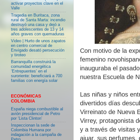
activar proyectos clave en el
Valle
Tragedia en Buritaca, zona
rural de Santa Marta: incendio
destruyó una casa y dejó a
tres adolescentes de 13 y 14
años graves con quemaduras
Video | Hurto de unos zapatos
en centro comercial de
Con motivo de la expo
Envigado desató persecución
y tiroteo
femenino novohispano
Barranquilla construirá la
comunidad energética
inauguraba el pasado
‘Entrepuentes’ en el
nuestra Escuela de Na
suroriente: beneficiará a 700
familias con energía solar
Las niñas y niños en
ECONÓMICAS
COLOMBIA
divertidos días descu
España niega combustible al
Virreinato de Nueva 
avión presidencial de Petro
por ‘Lista Clinton’
Virrey, protagonista d
Inspeccionan la sede de
y a través de visitas
Colombia Humana por
indagación a la campaña de
ajuar, sus perfumes, 
Petro