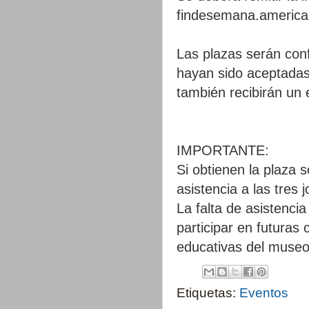
findesemana.americ
Las plazas serán conf
hayan sido aceptadas.
también recibirán un 
IMPORTANTE:
Si obtienen la plaza 
asistencia a las tres
La falta de asistencia
participar en futuras
educativas del museo
Etiquetas:
Eventos