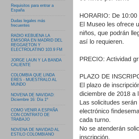
Requisitos para entrar a
España
HORARIO: De 10:00 a
Dudas legales más
El Museo les ofrece u
frecuentes
niños, que podrán lle
RADIO KEBUENA LA
así lo requieren.
EMISORA EN MADRID DEL
REGGAETON Y
ELECTROLATINO 103.9 FM
PRECIO: Actividad gra
JORGE LAUN Y LA BANDA
CALIENTE
PLAZO DE INSCRIP
COLOMBIA QUE LINDA
ERES - MUESTRALO AL
El plazo de inscripció
MUNDO
diciembre de 2018 a 
NOVENA DE NAVIDAD:
Diciembre 16: Día 1º
Las solicitudes serán
electrónico findesem
COMO VENIR A ESPAÑA
CON CONTRATO DE
cada turno.
TRABAJO
No se atenderán soli
NOVENA DE NAVIDAD AL
ESTILO COLOMBIANO
inscripción.