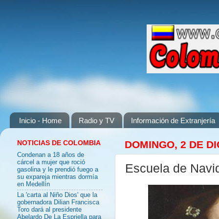
Inicio - Home
Radio y TV
Información de Extranjería
NOTICIAS DE COLOMBIA
DOMINGO, 2 DE D
Condenan a 18 años de
cárcel a mujer que roció
Escuela de Navi
gasolina y le prendió fuego a
su expareja mientras dormía
en Medellín
La 'carta al Niño Dios' que la
gobernadora Dilian Francisca
Toro dará al presidente
Abelardo De La Espriella para