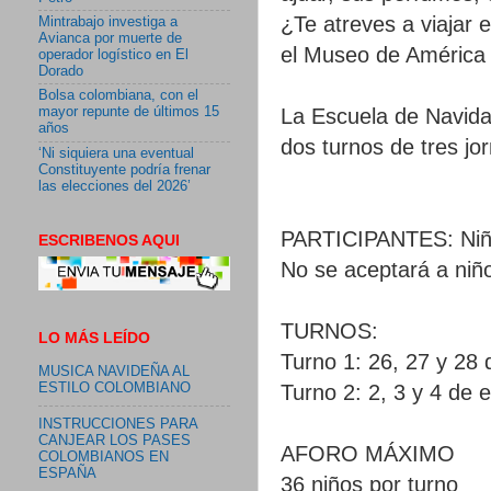
¿Te atreves a viajar 
Mintrabajo investiga a
Avianca por muerte de
el Museo de América 
operador logístico en El
Dorado
Bolsa colombiana, con el
La Escuela de Navidad
mayor repunte de últimos 15
años
dos turnos de tres jo
‘Ni siquiera una eventual
Constituyente podría frenar
las elecciones del 2026’
PARTICIPANTES: Niño
ESCRIBENOS AQUI
No se aceptará a niñ
TURNOS:
LO MÁS LEÍDO
Turno 1: 26, 27 y 28
MUSICA NAVIDEÑA AL
ESTILO COLOMBIANO
Turno 2: 2, 3 y 4 de 
INSTRUCCIONES PARA
CANJEAR LOS PASES
AFORO MÁXIMO
COLOMBIANOS EN
ESPAÑA
36 niños por turno