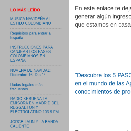
En este enlace te dej
LO MÁS LEÍDO
generar algún ingres
MUSICA NAVIDEÑA AL
que estamos en casa 
ESTILO COLOMBIANO
Requisitos para entrar a
España
INSTRUCCIONES PARA
CANJEAR LOS PASES
COLOMBIANOS EN
ESPAÑA
NOVENA DE NAVIDAD:
"Descubre los 5 PA
Diciembre 16: Día 1º
en el mundo de las Ap
Dudas legales más
frecuentes
conocimientos de pro
RADIO KEBUENA LA
EMISORA EN MADRID DEL
REGGAETON Y
ELECTROLATINO 103.9 FM
JORGE LAUN Y LA BANDA
CALIENTE