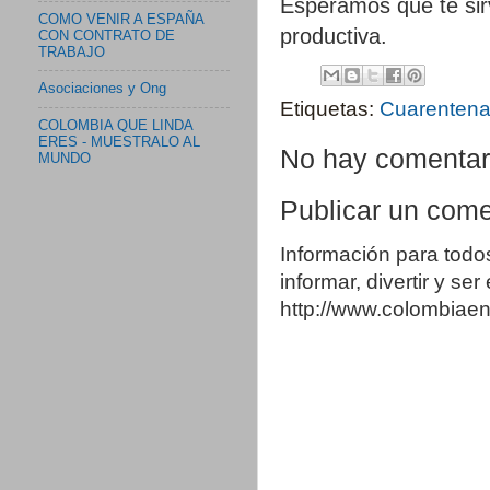
Esperamos que te si
COMO VENIR A ESPAÑA
productiva.
CON CONTRATO DE
TRABAJO
Asociaciones y Ong
Etiquetas:
Cuarenten
COLOMBIA QUE LINDA
ERES - MUESTRALO AL
No hay comentar
MUNDO
Publicar un come
Información para todo
informar, divertir y se
http://www.colombia