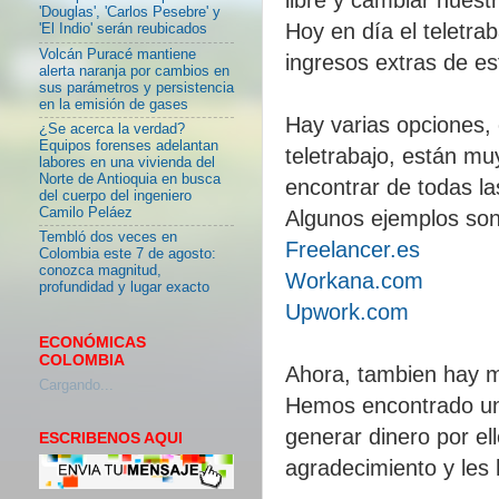
'Douglas', 'Carlos Pesebre' y
Hoy en día el teletra
'El Indio' serán reubicados
Volcán Puracé mantiene
ingresos extras de es
alerta naranja por cambios en
sus parámetros y persistencia
en la emisión de gases
Hay varias opciones, 
¿Se acerca la verdad?
Equipos forenses adelantan
teletrabajo, están mu
labores en una vivienda del
Norte de Antioquia en busca
encontrar de todas la
del cuerpo del ingeniero
Camilo Peláez
Algunos ejemplos son
Tembló dos veces en
Freelancer.es
Colombia este 7 de agosto:
conozca magnitud,
Workana.com
profundidad y lugar exacto
Upwork.com
ECONÓMICAS
COLOMBIA
Ahora, tambien hay 
Cargando...
Hemos encontrado un
generar dinero por el
ESCRIBENOS AQUI
agradecimiento y les 