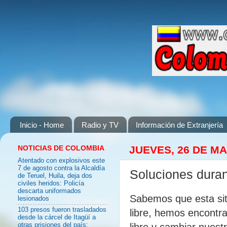
Inicio - Home
Radio y TV
Información de Extranjería
NOTICIAS DE COLOMBIA
JUEVES, 26 DE M
Atentado con explosivos este
7 de agosto contra la Alcaldía
Soluciones duran
de Teruel, Huila, deja dos
civiles heridos: Policía
descarta uniformados
Sabemos que esta situ
lesionados
103 presos fueron trasladados
libre, hemos encontr
desde la cárcel de Itagüí a
libre y cambiar nuestr
otras prisiones del país: