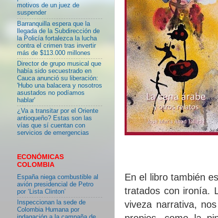
motivos de un juez de
suspender
Barranquilla espera que la
llegada de la Subdirección de
la Policía fortalezca la lucha
contra el crimen tras invertir
más de $113.000 millones
Director de grupo musical que
había sido secuestrado en
Cauca anunció su liberación:
'Hubo una balacera y nosotros
asustados no podíamos
hablar'
¿Va a transitar por el Oriente
antioqueño? Estas son las
vías que sí cuentan con
servicios de emergencias
ECONÓMICAS
COLOMBIA
En el libro también es
España niega combustible al
avión presidencial de Petro
tratados con ironía. 
por ‘Lista Clinton’
Inspeccionan la sede de
viveza narrativa, nos
Colombia Humana por
propios, como la pi
indagación a la campaña de