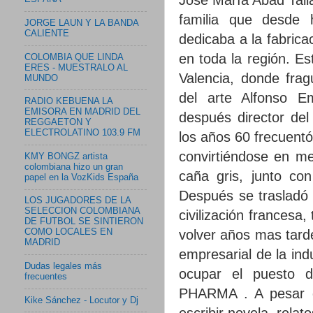
familia que desde 
JORGE LAUN Y LA BANDA
CALIENTE
dedicaba a la fabrica
en toda la región. Es
COLOMBIA QUE LINDA
ERES - MUESTRALO AL
Valencia, donde frag
MUNDO
del arte Alfonso E
RADIO KEBUENA LA
EMISORA EN MADRID DEL
después director del
REGGAETON Y
ELECTROLATINO 103.9 FM
los años 60 frecuentó 
convirtiéndose en me
KMY BONGZ artista
colombiana hizo un gran
caña gris, junto co
papel en la VozKids España
Después se trasladó a
LOS JUGADORES DE LA
SELECCION COLOMBIANA
civilización francesa, 
DE FUTBOL SE SINTIERON
volver años mas tard
COMO LOCALES EN
MADRID
empresarial de la ind
Dudas legales más
ocupar el puesto d
frecuentes
PHARMA . A pesar d
Kike Sánchez - Locutor y Dj
escribir novela, relat