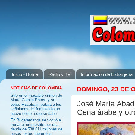
Inicio - Home
Radio y TV
Información de Extranjería
NOTICIAS DE COLOMBIA
DOMINGO, 23 DE 
Giro en el macabro crimen de
María Camila Potosí y su
José María Abad 
bebé: Fiscalía imputará a los
señalados del feminicidio un
Cena árabe y otr
nuevo delito; esto se sabe
En Bucaramanga se volvió a
frenar el empréstito por una
deuda de 538.611 millones de
pesos: estos fueron los