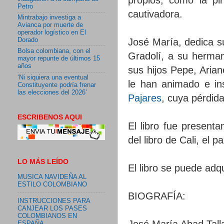
Petro
cautivadora.
Mintrabajo investiga a
Avianca por muerte de
operador logístico en El
José María, dedica su
Dorado
Bolsa colombiana, con el
Gradolí, a su herman
mayor repunte de últimos 15
años
sus hijos Pepe, Arian
‘Ni siquiera una eventual
le han animado e in
Constituyente podría frenar
las elecciones del 2026’
Pajares
, cuya pérdida
ESCRIBENOS AQUI
El libro fue presenta
del libro de Cali, el 
LO MÁS LEÍDO
El libro se puede adqu
MUSICA NAVIDEÑA AL
ESTILO COLOMBIANO
BIOGRAFÍA:
INSTRUCCIONES PARA
CANJEAR LOS PASES
COLOMBIANOS EN
José María Abad Talla
ESPAÑA