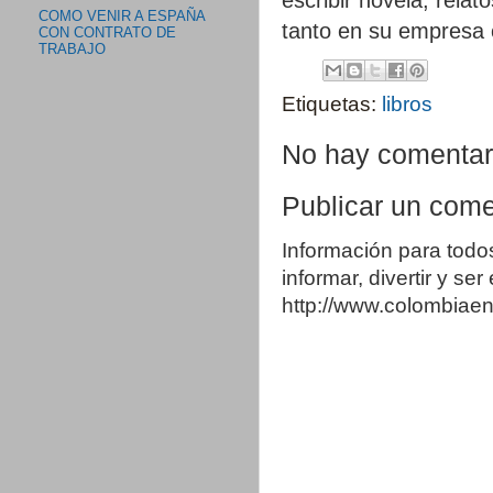
COMO VENIR A ESPAÑA
tanto en su empresa 
CON CONTRATO DE
TRABAJO
Etiquetas:
libros
No hay comentar
Publicar un come
Información para todo
informar, divertir y se
http://www.colombia