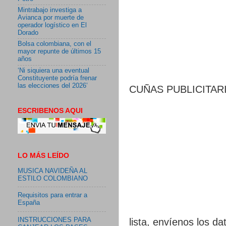
Mintrabajo investiga a
Avianca por muerte de
operador logístico en El
Dorado
Bolsa colombiana, con el
mayor repunte de últimos 15
años
‘Ni siquiera una eventual
Constituyente podría frenar
las elecciones del 2026’
CUÑAS PUBLICITARIA
ESCRIBENOS AQUI
LO MÁS LEÍDO
MUSICA NAVIDEÑA AL
ESTILO COLOMBIANO
Requisitos para entrar a
España
INSTRUCCIONES PARA
lista, envíenos los da