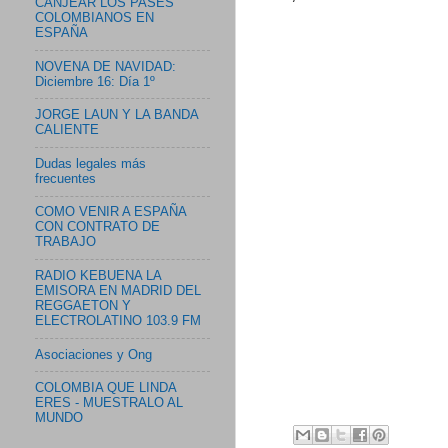
CANJEAR LOS PASES
COLOMBIANOS EN
ESPAÑA
NOVENA DE NAVIDAD:
Diciembre 16: Día 1º
JORGE LAUN Y LA BANDA
CALIENTE
Dudas legales más
frecuentes
COMO VENIR A ESPAÑA
CON CONTRATO DE
TRABAJO
RADIO KEBUENA LA
EMISORA EN MADRID DEL
REGGAETON Y
ELECTROLATINO 103.9 FM
Asociaciones y Ong
COLOMBIA QUE LINDA
ERES - MUESTRALO AL
MUNDO