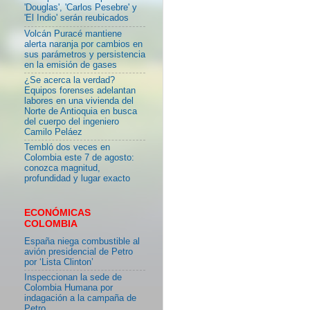
'Douglas', 'Carlos Pesebre' y
'El Indio' serán reubicados
Volcán Puracé mantiene
alerta naranja por cambios en
sus parámetros y persistencia
en la emisión de gases
¿Se acerca la verdad?
Equipos forenses adelantan
labores en una vivienda del
Norte de Antioquia en busca
del cuerpo del ingeniero
Camilo Peláez
Tembló dos veces en
Colombia este 7 de agosto:
conozca magnitud,
profundidad y lugar exacto
ECONÓMICAS
COLOMBIA
España niega combustible al
avión presidencial de Petro
por ‘Lista Clinton’
Inspeccionan la sede de
Colombia Humana por
indagación a la campaña de
Petro