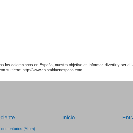
os los colombianos en España, nuestro objetivo es informar, divertir y ser el 
con su tierra: http://www.colombiaenespana.com
ciente
Inicio
Entr
r comentarios (Atom)