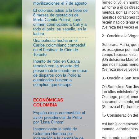
remedio; yo, en nombre
movilizaciones el 7 de agosto
En torno a él os ofre
El doloroso adiós a la bebé de
méritos, por las inco
8 meses de gestación de
nuestros corazones co
María Camila Potosí, cuyo
recién nacido tenga e
crimen conmocionó a Cali y a
(Se reza tres veces el
todo el país: su sepelio, en la
ladera
2.- Oración a la Virge
Una película hecha en el
Soberana María, que p
Caribe colombiano competirá
os escogiese por madr
en el Festival de Cine de
tiempo hiciesen esta 
Toronto
¡Oh dulcísima Madre! 
Intento de robo en Cúcuta
que nos hagáis menos 
terminó con la muerte del
(Se reza nueve veces
presunto delincuente en cruce
de disparos con la Policía;
3.- Oración a San Jos
autoridades buscan a
cómplice que escapó
Oh Santísimo San José
tan altos ministerios
Os ruego, por el amor 
ECONÓMICAS
sacramentalmente, mie
COLOMBIA
(Se reza el Padrenuest
España niega combustible al
4.- Consideración del
avión presidencial de Petro
por ‘Lista Clinton’
Así había comenzado 
Inspeccionan la sede de
tomado, adorándolos
Colombia Humana por
Admirando en primer lu
indagación a la campaña de