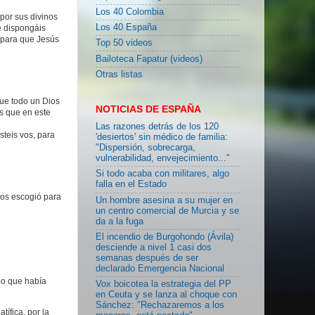
Los 40 Colombia
por sus divinos
Los 40 España
e dispongáis
 para que Jesús
Top 50 videos
Bailoteca Fapatur (videos)
Otras listas
que todo un Dios
NOTICIAS DE ESPAÑA
s que en este
Las razones detrás de los 120
teis vos, para
'desiertos' sin médico de familia:
"Dispersión, sobrecarga,
vulnerabilidad, envejecimiento..."
Si todo acaba con militares, algo
falla en el Estado
 os escogió para
Un hombre asesina a su mujer en
un centro comercial de Murcia y se
da a la fuga
El incendio de Burgohondo (Ávila)
desciende a nivel 1 casi dos
semanas después de ser
declarado Emergencia Nacional
po que había
Vox boicotea la estrategia del PP
en Ceuta y se lanza al choque con
Sánchez: "Rechazaremos a los
ífica, por la