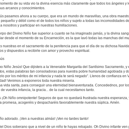
momento de su vida vio la divina esencia más claramente que todos los ángeles y 
 sus arcanos y conocimientos.
sús pasamos ahora a su cuerpo, que era un mundo de maravillas, una obra maestr
 pequeño y débil como el de todos los niños y sujeto a todas las incomodidades de 
 nosotros y participar en nuestras humillaciones.
erpo del Divino Niño fue superior a cuanto se ha imaginado jamás, y la divina sang
lar desde el momento de su Encarneción, es la que lavó todas las manchas del m
s nuestras en el sacramento de la penitencia para que el día de su dichosa Navi
s y dispuestos a recibirle con amor y provecho espiritual.
sús
o Niño Jesús! Que dijisteis a la Venerable Margarita del Santísimo Sacramento, y
tos, estas palabras tan consoladoras para nuestra pobre humanidad agobiada y dol
elo por los méritos de mi infancia y nada te será negado”. Llenos de confianza en 
dad! Venimos a exponeros toda nuestra miseria.
a vida santa, para conseguir una eternidad bienaventurada. Concedednos, por los
de vuestra infancia, la gracia... de la cual necesitamos tanto.
 ¡Oh Niño omnipotente! Seguros de que no quedará frustrada nuestra esperanza, 
ina promesa, acogeréis y despacharéis favorablemente nuestra súplica. Amén.
ño adorado. ¡Ven a nuestras almás! ¡Ven no tardes tanto!
el Dios soberano que a nivel de un niño te hayas rebajado. Oh Divino infante ven