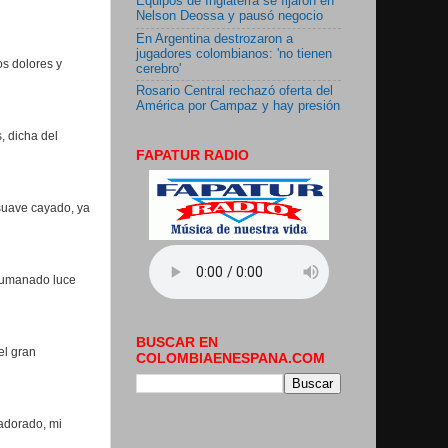
Equipos de Inglaterra se fijaron en
Nelson Deossa y pausó negocio
En Argentina destrozaron a
jugadores colombianos: 'no tienen
s dolores y
cerebro'
Rosario Central rechazó oferta del
América por Campaz y hay presión
, dicha del
FAPATUR RADIO
suave cayado, ya
 humanado luce
BUSCAR EN
el gran
COLOMBIAENESPANA.COM
 adorado, mi