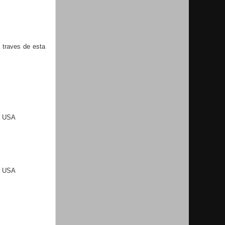
 traves de esta
ia USA
ia USA