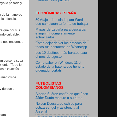
menores, está pactado"
leyó lo pasado y
ECONÓMICAS ESPAÑA
a de la mano de
la infancia,
50 Atajos de teclado para Word
que cambiarán tu forma de trabajar
Mapas de España para descargar
re que por sus
e imprimir completamente
undo culpable.
actualizados
dad nos encuentre
Cómo dejar de ver los estados de
todos tus contactos en WhatsApp
Los 10 destinos más baratos para
el mes de agosto
 en persona suya
Cómo saber en Windows 11 el
iente: “Todo lo
estado de la batería que tiene tu
Vos ¡Oh Jesús,
ordenador portátil
 méritos de
FUTBOLISTAS
COLOMBIANOS
y de que en
Alberto Suárez confía en que Jhon
Jáder Durán madure a su ritmo
Nelson Deossa se exhibe para
cotizarse: gol y asistencia al
Arsenal
 para