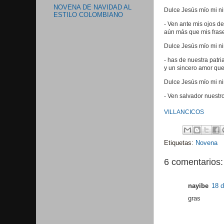
NOVENA DE NAVIDAD AL
Dulce Jesús mío mi ni
ESTILO COLOMBIANO
- Ven ante mis ojos de
aún más que mis frases
Dulce Jesús mío mi ni
- has de nuestra patri
y un sincero amor qu
Dulce Jesús mío mi ni
- Ven salvador nuestr
VILLANCICOS
Etiquetas:
Novena
6 comentarios:
nayibe
18 d
gras