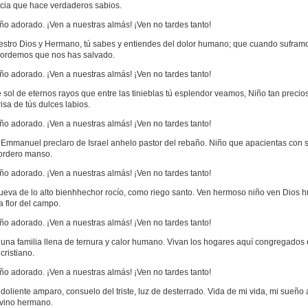
cia que hace verdaderos sabios.
ño adorado. ¡Ven a nuestras almás! ¡Ven no tardes tanto!
estro Dios y Hermano, tú sabes y entiendes del dolor humano; que cuando suframo
cordemos que nos has salvado.
ño adorado. ¡Ven a nuestras almás! ¡Ven no tardes tanto!
 sol de eternos rayos que entre las tinieblas tú esplendor veamos, Niño tan precios
risa de tús dulces labios.
ño adorado. ¡Ven a nuestras almás! ¡Ven no tardes tanto!
 Emmanuel preclaro de Israel anhelo pastor del rebaño. Niño que apacientas con 
cordero manso.
ño adorado. ¡Ven a nuestras almás! ¡Ven no tardes tanto!
 llueva de lo alto bienhhechor rocío, como riego santo. Ven hermoso niño ven Dios
a flor del campo.
ño adorado. ¡Ven a nuestras almás! ¡Ven no tardes tanto!
n una familia llena de ternura y calor humano. Vivan los hogares aquí congregados 
ristiano.
ño adorado. ¡Ven a nuestras almás! ¡Ven no tardes tanto!
el doliente amparo, consuelo del triste, luz de desterrado. Vida de mi vida, mi sueño
ivino hermano.