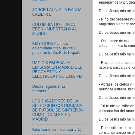
enseñarnos la pruden
JORGE LAUN Y LA BANDA
Dulce Jesús mío mi ni
CALIENTE
- Niño del pesebre nu
angustias siempre re
COLOMBIA QUE LINDA
ERES - MUESTRALO AL
Dulce Jesús mío mi ni
MUNDO
- Oh lumbre de oriente
KMY BONGZ artista
cristiano, luzca la son
colombiana hizo un gran
papel en la VozKids España
Dulce Jesús mío mi ni
- Rey de las naciones
RADIO KEBUENA LA
EMISORA EN MADRID DEL
la oveja arisca ya el 
REGGAETON Y
Dulce Jesús mío mi ni
ELECTROLATINO 103.9 FM
- Ábrase los cielos y
Dudas legales más
hermosa estrella, brot
frecuentes
Dulce Jesús mío mi ni
LOS JUGADORES DE LA
SELECCION COLOMBIANA
- Tú te hiciste Niño e
DE FUTBOL SE SINTIERON
compromiso del amor c
COMO LOCALES EN
Dulce Jesús mío mi ni
MADRID
- Del débil auxilio, d
Kike Sánchez - Locutor y Dj
constante amigo mi d