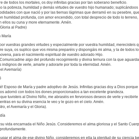
 de todos los mortales, os doy infinitas gracias por tan soberano beneficio.
zco la pobreza, humildad y demás virtudes de vuestro hijo humanado; suplicándoos 
modidades con que nació y por las tiernas lágrimas que derramó en su pesebre, qu
n humildad profunda, con amor encendido, con total desprecio de todo lo terreno,
n ellos su cuna y more eternamente. Amén.
 Gloria al Padre)
n María
or vuestras grandes virtudes y especialmente por vuestra humildad, merecisteis 
e suya, os suplico que vos misma preparéis y dispongáis mi alma, y la de todos lo
novena, para el nacimiento espiritual de vuestro adorado Hijo.
Comunicadme algo del profundo recogimiento y divina ternura con la que aguardas
indignos de verle, amarle y adorarle por toda la eternidad. Amén.
 el Avemaría)
é
! Esposo de María y padre adoptivo de Jesús. Infinitas gracias doy a Dios porque
 y os adornó con todos los dones proporcionados a tan excelente grandeza.
que tuvisteis al Divino Niño, me abraséis en fervorosos deseos de verle y recibirle
ntras en su divina esencia le veo y le gozo en el cielo. Amén.
ro, el Avemaría y el Gloria).
 día
su vida encarnada el Niño Jesús. Consideremos el alma gloriosa y el Santo Cuer
 profundamente.
gar el alma de ese divino Niño, consideremos en ella la plenitud de su ciencia beat