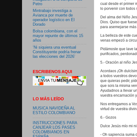
cual desde el primer 
Petro
lo porvenir con todos
Mintrabajo investiga a
Avianca por muerte de
Del alma del Niño Je
operador logístico en El
Dios. Quiso que fuese
Dorado
para asemejarse más a
Bolsa colombiana, con el
La belleza de este cu
mayor repunte de últimos 15
venas empezó a circu
años
‘Ni siquiera una eventual
Pidámosle que lave la
Constituyente podría frenar
purificados, perdonado
las elecciones del 2026’
5.- Oración al niño Je
Acordaos ¡Oh dulcísim
ESCRIBENOS AQUI
a todos vuestros devo
que quieras pedir, píd
que sois la misma ver
Ayudadnos a llevar un
vuestra encarnación y 
LO MÁS LEÍDO
Nos entregamos a Vos
MUSICA NAVIDEÑA AL
virtud de vuestra div
ESTILO COLOMBIANO
6.- Gozos
INSTRUCCIONES PARA
Dulce Jesús mío mi ni
CANJEAR LOS PASES
COLOMBIANOS EN
- Oh sapiencia suma d
ESPAÑA