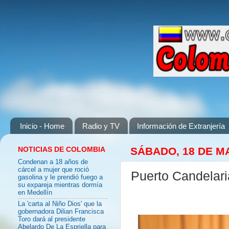
Inicio - Home
Radio y TV
Información de Extranjería
NOTICIAS DE COLOMBIA
SÁBADO, 18 DE M
Condenan a 18 años de
cárcel a mujer que roció
Puerto Candelari
gasolina y le prendió fuego a
su expareja mientras dormía
en Medellín
La 'carta al Niño Dios' que la
gobernadora Dilian Francisca
Toro dará al presidente
Abelardo De La Espriella para