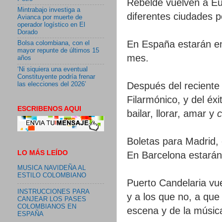
Rebelde vuelven a Eu
Mintrabajo investiga a
diferentes ciudades p
Avianca por muerte de
operador logístico en El
Dorado
En España estarán en
Bolsa colombiana, con el
mayor repunte de últimos 15
mes.
años
‘Ni siquiera una eventual
Constituyente podría frenar
Después del reciente
las elecciones del 2026’
Filarmónico, y del éx
ESCRIBENOS AQUI
bailar, llorar, amar y
Boletas para Madrid,
LO MÁS LEÍDO
En Barcelona estarán
MUSICA NAVIDEÑA AL
ESTILO COLOMBIANO
Puerto Candelaria vue
INSTRUCCIONES PARA
y a los que no, a qu
CANJEAR LOS PASES
COLOMBIANOS EN
escena y de la música
ESPAÑA