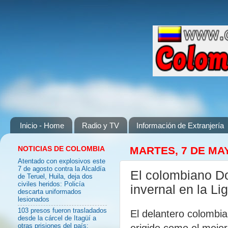
Inicio - Home
Radio y TV
Información de Extranjería
NOTICIAS DE COLOMBIA
MARTES, 7 DE MA
Atentado con explosivos este
7 de agosto contra la Alcaldía
El colombiano Do
de Teruel, Huila, deja dos
civiles heridos: Policía
invernal en la Li
descarta uniformados
lesionados
103 presos fueron trasladados
El delantero colombi
desde la cárcel de Itagüí a
erigido como el mejor
otras prisiones del país: