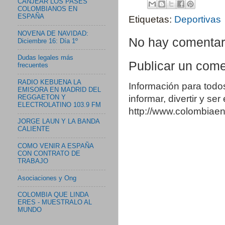
CANJEAR LOS PASES
COLOMBIANOS EN
ESPAÑA
Etiquetas:
Deportivas
NOVENA DE NAVIDAD:
No hay comentar
Diciembre 16: Día 1º
Dudas legales más
Publicar un come
frecuentes
RADIO KEBUENA LA
Información para todo
EMISORA EN MADRID DEL
informar, divertir y se
REGGAETON Y
ELECTROLATINO 103.9 FM
http://www.colombia
JORGE LAUN Y LA BANDA
CALIENTE
COMO VENIR A ESPAÑA
CON CONTRATO DE
TRABAJO
Asociaciones y Ong
COLOMBIA QUE LINDA
ERES - MUESTRALO AL
MUNDO