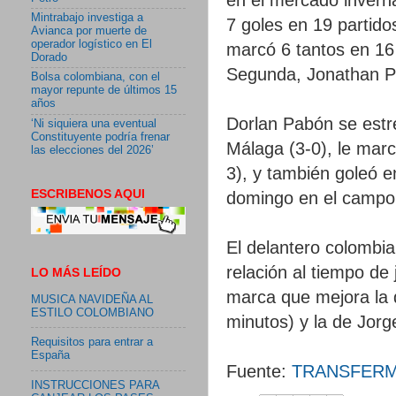
Mintrabajo investiga a
7 goles en 19 partido
Avianca por muerte de
operador logístico en El
marcó 6 tantos en 16
Dorado
Segunda, Jonathan Pe
Bolsa colombiana, con el
mayor repunte de últimos 15
años
Dorlan Pabón se estre
‘Ni siquiera una eventual
Constituyente podría frenar
Málaga (3-0), le marc
las elecciones del 2026’
3), y también goleó e
ESCRIBENOS AQUI
domingo en el campo 
El delantero colombi
relación al tiempo de
LO MÁS LEÍDO
marca que mejora la 
MUSICA NAVIDEÑA AL
ESTILO COLOMBIANO
minutos) y la de Jorg
Requisitos para entrar a
España
Fuente:
TRANSFER
INSTRUCCIONES PARA