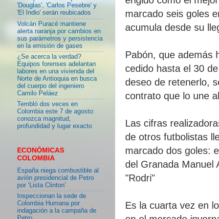
'Douglas', 'Carlos Pesebre' y
marcado seis goles en
'El Indio' serán reubicados
Volcán Puracé mantiene
acumula desde su lleg
alerta naranja por cambios en
sus parámetros y persistencia
en la emisión de gases
Pabón, que además h
¿Se acerca la verdad?
Equipos forenses adelantan
cedido hasta el 30 de 
labores en una vivienda del
Norte de Antioquia en busca
deseo de retenerlo, s
del cuerpo del ingeniero
Camilo Peláez
contrato que lo une 
Tembló dos veces en
Colombia este 7 de agosto:
conozca magnitud,
Las cifras realizador
profundidad y lugar exacto
de otros futbolistas 
marcado dos goles: e
ECONÓMICAS
COLOMBIA
del Granada Manuel A
España niega combustible al
"Rodri"
avión presidencial de Petro
por ‘Lista Clinton’
Inspeccionan la sede de
Colombia Humana por
Es la cuarta vez en l
indagación a la campaña de
en el mercado inverna
Petro