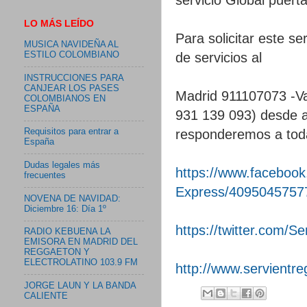
LO MÁS LEÍDO
Para solicitar este s
MUSICA NAVIDEÑA AL
de servicios al
ESTILO COLOMBIANO
INSTRUCCIONES PARA
CANJEAR LOS PASES
Madrid 911107073 -Va
COLOMBIANOS EN
ESPAÑA
931 139 093) desde al
responderemos a tod
Requisitos para entrar a
España
Dudas legales más
https://www.facebook
frecuentes
Express/4095045757
NOVENA DE NAVIDAD:
Diciembre 16: Día 1º
https://twitter.com/S
RADIO KEBUENA LA
EMISORA EN MADRID DEL
REGGAETON Y
ELECTROLATINO 103.9 FM
http://www.servientr
JORGE LAUN Y LA BANDA
CALIENTE