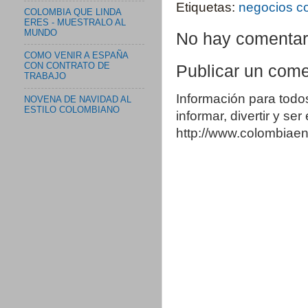
Etiquetas:
negocios c
COLOMBIA QUE LINDA
ERES - MUESTRALO AL
MUNDO
No hay comentar
COMO VENIR A ESPAÑA
CON CONTRATO DE
Publicar un come
TRABAJO
Información para todo
NOVENA DE NAVIDAD AL
ESTILO COLOMBIANO
informar, divertir y se
http://www.colombia