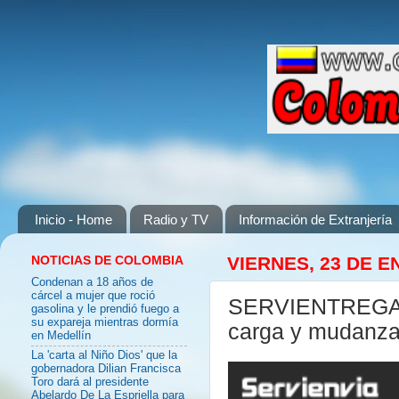
Inicio - Home
Radio y TV
Información de Extranjería
NOTICIAS DE COLOMBIA
VIERNES, 23 DE E
Condenan a 18 años de
cárcel a mujer que roció
SERVIENTREGA E
gasolina y le prendió fuego a
su expareja mientras dormía
carga y mudanz
en Medellín
La 'carta al Niño Dios' que la
gobernadora Dilian Francisca
Toro dará al presidente
Abelardo De La Espriella para