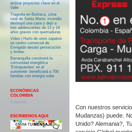
activar proyectos clave en el
Valle
Tragedia en Buritaca, zona
rural de Santa Marta: incendio
destruyó una casa y dejó a
tres adolescentes de 13 y 14
años graves con quemaduras
Video | Hurto de unos zapatos
en centro comercial de
Envigado desató persecución
y tiroteo
Barranquilla construirá la
comunidad energética
‘Entrepuentes’ en el
suroriente: beneficiará a 700
familias con energía solar
ECONÓMICAS
COLOMBIA
Cargando...
Con nuestros servici
Mudanzas) puede. No
ESCRIBENOS AQUI
Unido? Alemania?, Tu
servicio Global puert