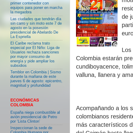
primer contenedor con
resi
equipos para poner en marcha
la megaobra
de j
Las ciudades que tendrán día
sin carro y sin moto este 7 de
part
agosto en la posesión
euro
presidencial de Abelardo De
La Espriella
El Caribe reclama trato
especial por El Niño: Liga de
Los 
Usuarios rechaza sanciones
por mayor consumo de
Colombia estarán pres
energía y pide ampliar los
cundiboyacence, tolim
subsidios
Temblor en Colombia | Sismo
valluna, llanera y am
durante la mañana de este
jueves 6 de agosto: epicentro,
magnitud y profundidad
ECONÓMICAS
COLOMBIA
Acompañando a los sa
España niega combustible al
colombianos resident
avión presidencial de Petro
por ‘Lista Clinton’
más característicos 
Inspeccionan la sede de
del Caimán hasta lleg
Colombia Humana por