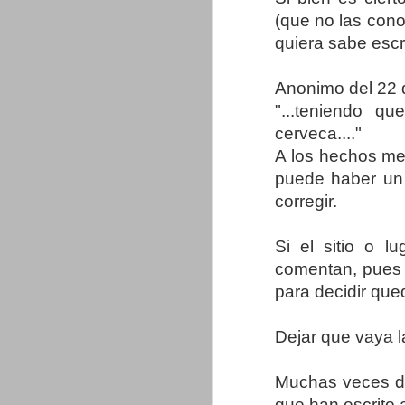
(que no las cono
quiera sabe escri
Anonimo del 22 d
"...teniendo q
cerveca...."
A los hechos me 
puede haber un e
corregir.
Si el sitio o 
comentan, pues 
para decidir qu
Dejar que vaya la
Muchas veces de
que han escrito a