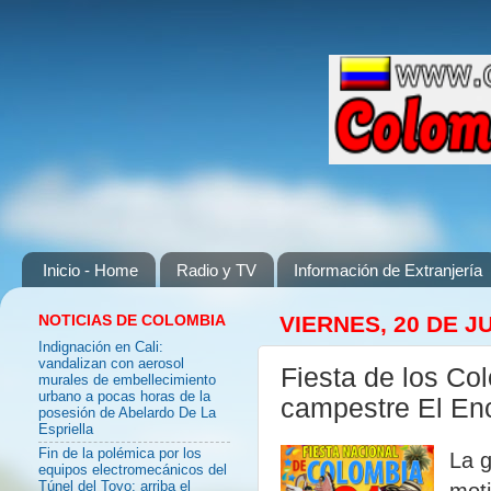
Inicio - Home
Radio y TV
Información de Extranjería
NOTICIAS DE COLOMBIA
VIERNES, 20 DE J
Indignación en Cali:
vandalizan con aerosol
Fiesta de los Co
murales de embellecimiento
urbano a pocas horas de la
campestre El En
posesión de Abelardo De La
Espriella
Fin de la polémica por los
La g
equipos electromecánicos del
moti
Túnel del Toyo: arriba el