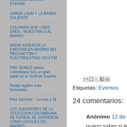
ESPAÑA
JORGE LAUN Y LA BANDA
CALIENTE
COLOMBIA QUE LINDA
ERES - MUESTRALO AL
MUNDO
RADIO KEBUENA LA
EMISORA EN MADRID DEL
REGGAETON Y
ELECTROLATINO 103.9 FM
KMY BONGZ artista
colombiana hizo un gran
papel en la VozKids España
Dudas legales más
Etiquetas:
Eventos
frecuentes
24 comentarios:
Kike Sánchez - Locutor y Dj
LOS JUGADORES DE LA
SELECCION COLOMBIANA
Anónimo
12 de 
DE FUTBOL SE SINTIERON
COMO LOCALES EN
quiero saber si t
MADRID