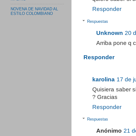
Responder
NOVENA DE NAVIDAD AL
ESTILO COLOMBIANO
Respuestas
Unknown
20 d
Arriba pone q cu
Responder
karolina
17 de j
Quisiera saber s
? Gracias
Responder
Respuestas
Anónimo
21 d