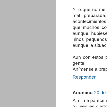
Y lo que no me g
mal preparada,
acontecimientos
que muchos col
aunque hubies
niños pequeño
aunque la situac
Aun con estos p
gente.
Anímense a pre
Responder
Anónimo
20 de 
A mi me parece m
Si bien es cier