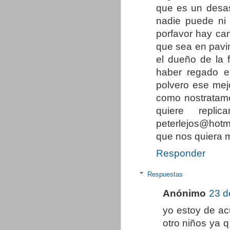
que es un desa
nadie puede ni 
porfavor hay ca
que sea en pavi
el dueño de la 
haber regado e
polvero ese mej
como nostratamo
quiere repl
peterlejos@hotm
que nos quiera 
Responder
Respuestas
Anónimo
23 d
yo estoy de ac
otro niños ya q