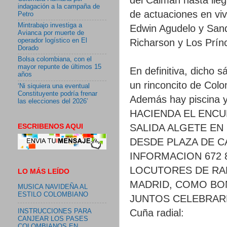
indagación a la campaña de
de actuaciones en viv
Petro
Mintrabajo investiga a
Edwin Agudelo y Sandy
Avianca por muerte de
Richarson y Los Prínc
operador logístico en El
Dorado
Bolsa colombiana, con el
mayor repunte de últimos 15
En definitiva, dicho s
años
un rinconcito de Colo
‘Ni siquiera una eventual
Constituyente podría frenar
Además hay piscina y
las elecciones del 2026’
HACIENDA EL ENCU
ESCRIBENOS AQUI
SALIDA ALGETE EN
DESDE PLAZA DE CA
INFORMACION 672 86
LOCUTORES DE RAD
LO MÁS LEÍDO
MADRID, COMO BONI
MUSICA NAVIDEÑA AL
ESTILO COLOMBIANO
JUNTOS CELEBRARE
Cuña radial:
INSTRUCCIONES PARA
CANJEAR LOS PASES
COLOMBIANOS EN