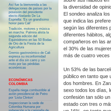
Así fue la bienvenida a las
la diversidad de opin
delegaciones de países por la
posesión del presidente
El sondeo analiza los
electo Abelardo De La
Espriella: 'Es un grandísimo
que indica las prefe
honor para Cali'
según las diferentes 
Tradición, motores y música
en marcha: Palmira alista la
diferentes hábitos, a
segunda edición del
Equinódromo en las 50 Bodas
compañeros en las ar
de Oro de la Fiesta de la
Agricultura
el 30% de las mujere
Gremio gastronómico de Cali
más de cuatro veces
expresa su inconformidad
ante el día sin carro y sin
moto por las pérdidas
económicas
Un 53% de las barcel
público en tanto que
ECONÓMICAS
dos hombres. En Zara
COLOMBIA
sexo todos los días, 
España niega combustible al
avión presidencial de Petro
confesión tan sólo un
por ‘Lista Clinton’
Inspeccionan la sede de
estado con tres o más
Colombia Humana por
un 16%, en tanto que
indagación a la campaña de