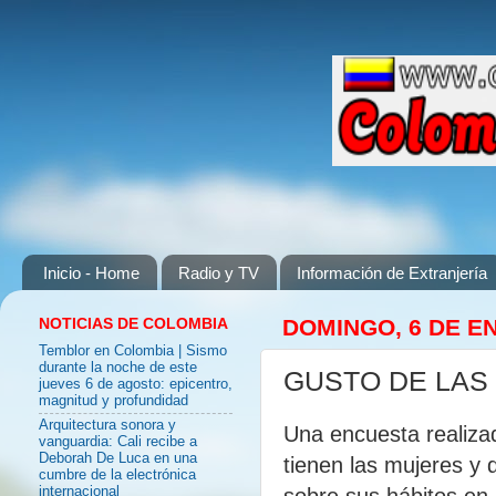
Inicio - Home
Radio y TV
Información de Extranjería
NOTICIAS DE COLOMBIA
DOMINGO, 6 DE E
Temblor en Colombia | Sismo
durante la noche de este
GUSTO DE LAS
jueves 6 de agosto: epicentro,
magnitud y profundidad
Arquitectura sonora y
Una encuesta realizad
vanguardia: Cali recibe a
Deborah De Luca en una
tienen las mujeres y 
cumbre de la electrónica
sobre sus hábitos en
internacional