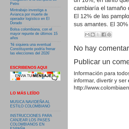
Petro
cambiaría el tamaño 
Mintrabajo investiga a
Avianca por muerte de
El 12% de las pamplo
operador logístico en El
sus amantes. El 30% 
Dorado
Bolsa colombiana, con el
mayor repunte de últimos 15
años
‘Ni siquiera una eventual
No hay comentar
Constituyente podría frenar
las elecciones del 2026’
Publicar un come
ESCRIBENOS AQUI
Información para todo
informar, divertir y se
http://www.colombia
LO MÁS LEÍDO
MUSICA NAVIDEÑA AL
ESTILO COLOMBIANO
INSTRUCCIONES PARA
CANJEAR LOS PASES
COLOMBIANOS EN
ESPAÑA