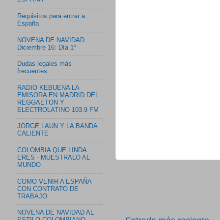
Requisitos para entrar a
España
NOVENA DE NAVIDAD:
Diciembre 16: Día 1º
Dudas legales más
frecuentes
RADIO KEBUENA LA
EMISORA EN MADRID DEL
REGGAETON Y
ELECTROLATINO 103.9 FM
JORGE LAUN Y LA BANDA
CALIENTE
COLOMBIA QUE LINDA
ERES - MUESTRALO AL
MUNDO
COMO VENIR A ESPAÑA
CON CONTRATO DE
TRABAJO
NOVENA DE NAVIDAD AL