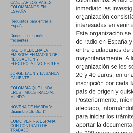
CANJEAR LOS PASES
COLOMBIANOS EN
inmediato las investi
ESPAÑA
organización consist
Requisitos para entrar a
interesadas en venir 
España
Esta organización se 
Dudas legales más
de radio en España y 
frecuentes
entre ciudadanos de 
RADIO KEBUENA LA
EMISORA EN MADRID DEL
mayoritariamente. A 
REGGAETON Y
ELECTROLATINO 103.9 FM
organización se les s
20 y 40 euros, en un
JORGE LAUN Y LA BANDA
CALIENTE
inscripción por cada 
COLOMBIA QUE LINDA
país de origen y quis
ERES - MUESTRALO AL
MUNDO
Posteriormente, miem
afectado, informándol
NOVENA DE NAVIDAD:
Diciembre 16: Día 1º
para iniciar los trámi
COMO VENIR A ESPAÑA
aportar la documentac
CON CONTRATO DE
TRABAJO
de 200 euros en un p