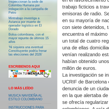
Inspeccionan la sede de
Colombia Humana por
trabajo ficticios a tra
indagación a la campaña de
emisoras de radio. S
Petro
Mintrabajo investiga a
en su mayoría de nac
Avianca por muerte de
operador logístico en El
con siete detenidos, 
Dorado
encuentra el máximo 
Bolsa colombiana, con el
mayor repunte de últimos 15
un total de cuatro re
años
una de ellas domicili
‘Ni siquiera una eventual
Constituyente podría frenar
venían realizando es
las elecciones del 2026’
habían obtenido unos
ESCRIBENOS AQUI
millón de euros.
La investigación se i
UCRIF de Barcelona e
denuncia de un ciuda
LO MÁS LEÍDO
en la que alertaba de
MUSICA NAVIDEÑA AL
ESTILO COLOMBIANO
se ofrecía regulariza
INSTRUCCIONES PARA
colombianos. A raíz d