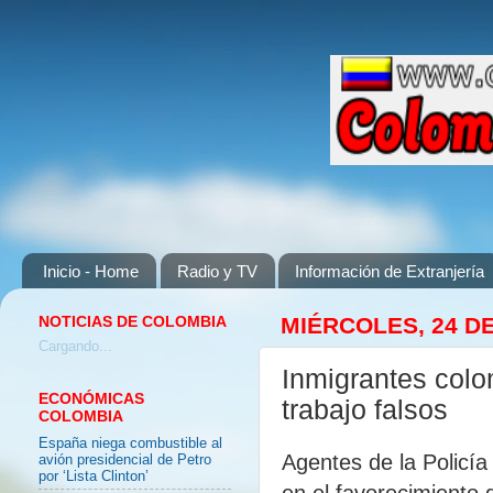
Inicio - Home
Radio y TV
Información de Extranjería
NOTICIAS DE COLOMBIA
MIÉRCOLES, 24 DE
Cargando...
Inmigrantes colo
ECONÓMICAS
trabajo falsos
COLOMBIA
España niega combustible al
Agentes de la Policía
avión presidencial de Petro
por ‘Lista Clinton’
en el favorecimiento 