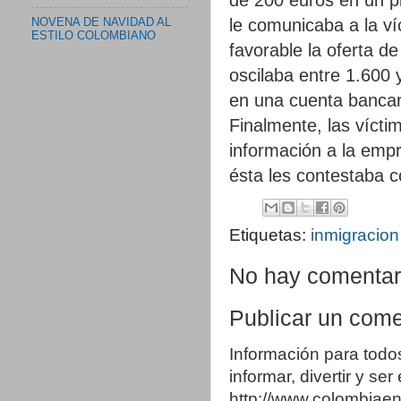
le comunicaba a la ví
NOVENA DE NAVIDAD AL
ESTILO COLOMBIANO
favorable la oferta d
oscilaba entre 1.600 
en una cuenta bancar
Finalmente, las vícti
información a la empr
ésta les contestaba c
Etiquetas:
inmigracion
No hay comentar
Publicar un come
Información para todo
informar, divertir y se
http://www.colombia