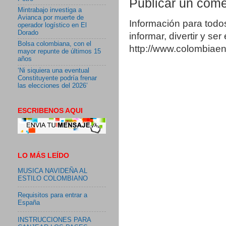
Publicar un come
Mintrabajo investiga a
Avianca por muerte de
Información para todo
operador logístico en El
Dorado
informar, divertir y se
Bolsa colombiana, con el
http://www.colombia
mayor repunte de últimos 15
años
‘Ni siquiera una eventual
Constituyente podría frenar
las elecciones del 2026’
ESCRIBENOS AQUI
LO MÁS LEÍDO
MUSICA NAVIDEÑA AL
ESTILO COLOMBIANO
Requisitos para entrar a
España
INSTRUCCIONES PARA