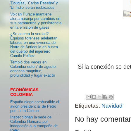
'Douglas', 'Carlos Pesebre' y
'El Indio' serán reubicados
Volcán Puracé mantiene
alerta naranja por cambios en
sus parámetros y persistencia
en la emisión de gases
¿Se acerca la verdad?
Equipos forenses adelantan
labores en una vivienda del
Norte de Antioquia en busca
del cuerpo del ingeniero
Camilo Peláez
Tembló dos veces en
Si la conexión se de
Colombia este 7 de agosto:
conozca magnitud,
profundidad y lugar exacto
ECONÓMICAS
COLOMBIA
España niega combustible al
Etiquetas:
Navidad
avión presidencial de Petro
por ‘Lista Clinton’
Inspeccionan la sede de
No hay comentar
Colombia Humana por
indagación a la campaña de
Petro