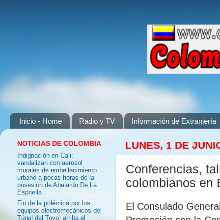
Inicio - Home
Radio y TV
Información de Extranjería
NOTICIAS DE COLOMBIA
LUNES, 1 DE JUNI
Indignación en Cali:
vandalizan con aerosol
Conferencias, tal
murales de embellecimiento
urbano a pocas horas de la
colombianos en
posesión de Abelardo De La
Espriella
Fin de la polémica por los
El Consulado General
equipos electromecánicos del
Promoción con la Com
Túnel del Toyo: arriba el