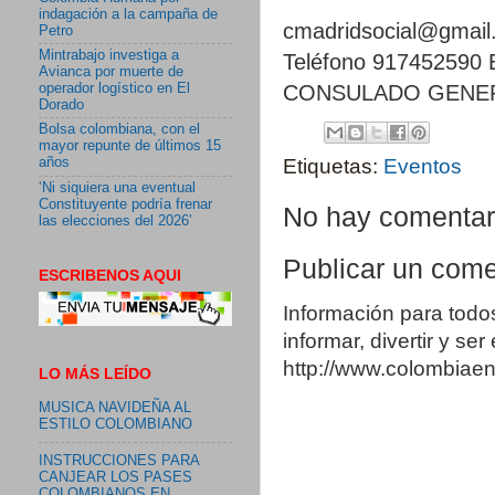
indagación a la campaña de
cmadridsocial@gmail
Petro
Mintrabajo investiga a
Teléfono 917452590 E
Avianca por muerte de
CONSULADO GENER
operador logístico en El
Dorado
Bolsa colombiana, con el
mayor repunte de últimos 15
años
Etiquetas:
Eventos
‘Ni siquiera una eventual
Constituyente podría frenar
No hay comentar
las elecciones del 2026’
Publicar un come
ESCRIBENOS AQUI
Información para todo
informar, divertir y se
http://www.colombia
LO MÁS LEÍDO
MUSICA NAVIDEÑA AL
ESTILO COLOMBIANO
INSTRUCCIONES PARA
CANJEAR LOS PASES
COLOMBIANOS EN