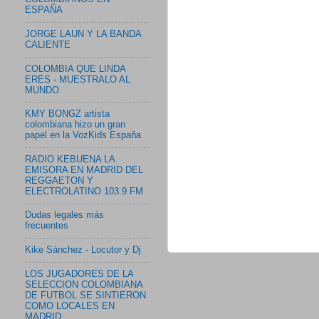
ESPAÑA
JORGE LAUN Y LA BANDA
CALIENTE
COLOMBIA QUE LINDA
ERES - MUESTRALO AL
MUNDO
KMY BONGZ artista
colombiana hizo un gran
papel en la VozKids España
RADIO KEBUENA LA
EMISORA EN MADRID DEL
REGGAETON Y
ELECTROLATINO 103.9 FM
Dudas legales más
frecuentes
Kike Sánchez - Locutor y Dj
LOS JUGADORES DE LA
SELECCION COLOMBIANA
DE FUTBOL SE SINTIERON
COMO LOCALES EN
MADRID