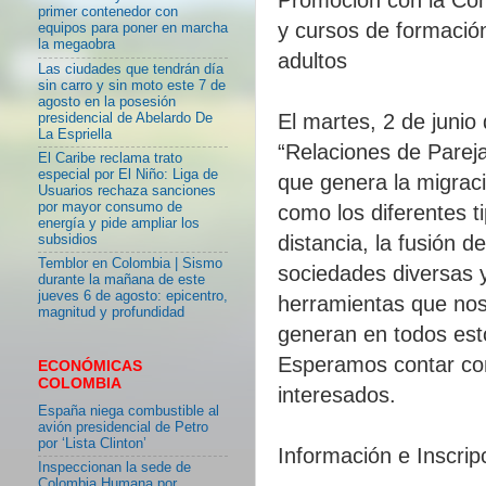
primer contenedor con
y cursos de formació
equipos para poner en marcha
la megaobra
adultos
Las ciudades que tendrán día
sin carro y sin moto este 7 de
agosto en la posesión
El martes, 2 de junio
presidencial de Abelardo De
La Espriella
“Relaciones de Pareja
El Caribe reclama trato
especial por El Niño: Liga de
que genera la migraci
Usuarios rechaza sanciones
por mayor consumo de
como los diferentes t
energía y pide ampliar los
distancia, la fusión d
subsidios
Temblor en Colombia | Sismo
sociedades diversas 
durante la mañana de este
jueves 6 de agosto: epicentro,
herramientas que nos 
magnitud y profundidad
generan en todos esto
Esperamos contar con
ECONÓMICAS
COLOMBIA
interesados.
España niega combustible al
avión presidencial de Petro
por ‘Lista Clinton’
Información e Inscrip
Inspeccionan la sede de
Colombia Humana por