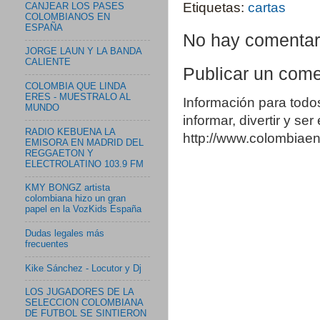
Etiquetas:
cartas
CANJEAR LOS PASES
COLOMBIANOS EN
ESPAÑA
No hay comentar
JORGE LAUN Y LA BANDA
CALIENTE
Publicar un come
COLOMBIA QUE LINDA
ERES - MUESTRALO AL
Información para todo
MUNDO
informar, divertir y se
RADIO KEBUENA LA
http://www.colombia
EMISORA EN MADRID DEL
REGGAETON Y
ELECTROLATINO 103.9 FM
KMY BONGZ artista
colombiana hizo un gran
papel en la VozKids España
Dudas legales más
frecuentes
Kike Sánchez - Locutor y Dj
LOS JUGADORES DE LA
SELECCION COLOMBIANA
DE FUTBOL SE SINTIERON