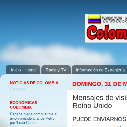
Inicio - Home
Radio y TV
Información de Extranjería
NOTICIAS DE COLOMBIA
DOMINGO, 31 DE 
Cargando...
Mensajes de visis
ECONÓMICAS
Reino Unido
COLOMBIA
España niega combustible al
PUEDE ENVIARNOS 
avión presidencial de Petro
por ‘Lista Clinton’