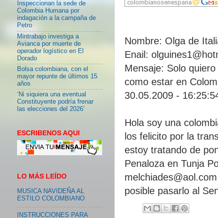
Inspeccionan la sede de
Colombia Humana por
indagación a la campaña de
Petro
Mintrabajo investiga a
Nombre: Olga de Itali
Avianca por muerte de
operador logístico en El
Enail: olguines1@hotm
Dorado
Mensaje: Solo quiero f
Bolsa colombiana, con el
mayor repunte de últimos 15
como estar en Colom
años
30.05.2009 - 16:25:5
‘Ni siquiera una eventual
Constituyente podría frenar
las elecciones del 2026’
Hola soy una colombi
ESCRIBENOS AQUI
los felicito por la tr
estoy tratando de p
Penaloza en Tunja Por
melchiades@aol.com 
LO MÁS LEÍDO
posible pasarlo al Se
MUSICA NAVIDEÑA AL
ESTILO COLOMBIANO
INSTRUCCIONES PARA