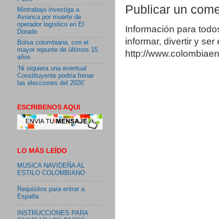
Publicar un come
Mintrabajo investiga a
Avianca por muerte de
operador logístico en El
Información para todo
Dorado
informar, divertir y se
Bolsa colombiana, con el
mayor repunte de últimos 15
http://www.colombia
años
‘Ni siquiera una eventual
Constituyente podría frenar
las elecciones del 2026’
ESCRIBENOS AQUI
LO MÁS LEÍDO
MUSICA NAVIDEÑA AL
ESTILO COLOMBIANO
Requisitos para entrar a
España
INSTRUCCIONES PARA