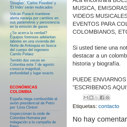
'Douglas', 'Carlos Pesebre' y
MUSICA, EMISORAS
'El Indio' serán reubicados
Volcán Puracé mantiene
VIDEOS MUSICALE
alerta naranja por cambios en
sus parámetros y persistencia
EVENTOS PARA CO
en la emisión de gases
COLOMBIANOS, ET
¿Se acerca la verdad?
Equipos forenses adelantan
labores en una vivienda del
Norte de Antioquia en busca
Si usted tiene una no
del cuerpo del ingeniero
Camilo Peláez
destacar a un colomb
Tembló dos veces en
historia y biografía.
Colombia este 7 de agosto:
conozca magnitud,
profundidad y lugar exacto
PUEDE ENVIARNOS
"ESCRIBENOS AQUI
ECONÓMICAS
COLOMBIA
España niega combustible al
avión presidencial de Petro
Etiquetas:
contacto
por ‘Lista Clinton’
Inspeccionan la sede de
No hay comentar
Colombia Humana por
indagación a la campaña de
Petro