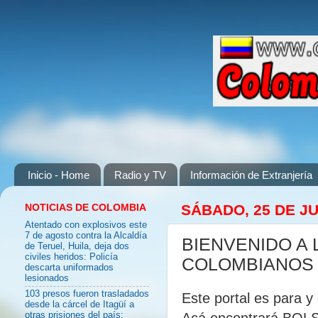
Inicio - Home
Radio y TV
Información de Extranjería
NOTICIAS DE COLOMBIA
SÁBADO, 25 DE JU
Atentado con explosivos este
7 de agosto contra la Alcaldía
BIENVENIDO A 
de Teruel, Huila, deja dos
civiles heridos: Policía
COLOMBIANOS 
descarta uniformados
lesionados
103 presos fueron trasladados
Este portal es para 
desde la cárcel de Itagüí a
Acá encontrará BO
otras prisiones del país: