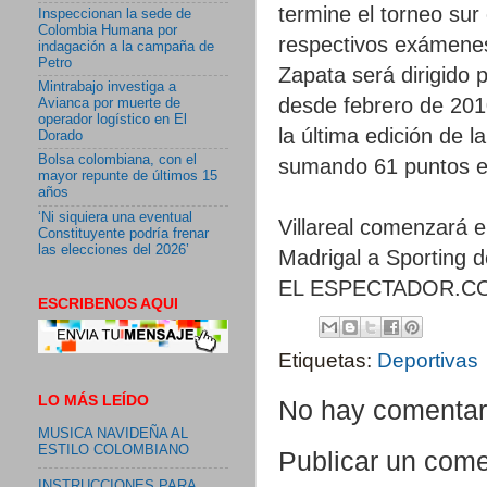
termine el torneo sur 
Inspeccionan la sede de
Colombia Humana por
respectivos exámene
indagación a la campaña de
Petro
Zapata será dirigido 
Mintrabajo investiga a
desde febrero de 2010
Avianca por muerte de
operador logístico en El
la última edición de la
Dorado
Bolsa colombiana, con el
sumando 61 puntos en
mayor repunte de últimos 15
años
‘Ni siquiera una eventual
Villareal comenzará e
Constituyente podría frenar
las elecciones del 2026’
Madrigal a Sporting d
EL ESPECTADOR.C
ESCRIBENOS AQUI
Etiquetas:
Deportivas
LO MÁS LEÍDO
No hay comentar
MUSICA NAVIDEÑA AL
ESTILO COLOMBIANO
Publicar un come
INSTRUCCIONES PARA