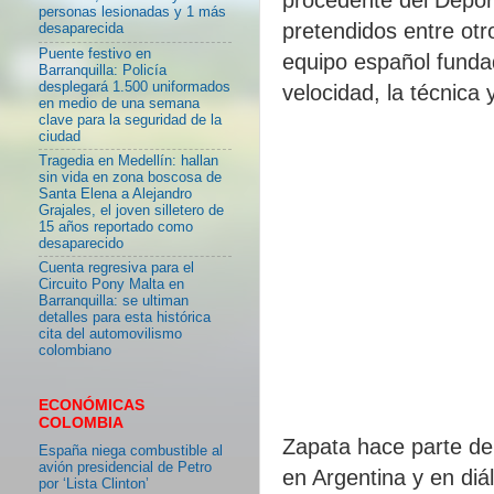
personas lesionadas y 1 más
pretendidos entre otr
desaparecida
Puente festivo en
equipo español funda
Barranquilla: Policía
desplegará 1.500 uniformados
velocidad, la técnica y
en medio de una semana
clave para la seguridad de la
ciudad
Tragedia en Medellín: hallan
sin vida en zona boscosa de
Santa Elena a Alejandro
Grajales, el joven silletero de
15 años reportado como
desaparecido
Cuenta regresiva para el
Circuito Pony Malta en
Barranquilla: se ultiman
detalles para esta histórica
cita del automovilismo
colombiano
ECONÓMICAS
COLOMBIA
Zapata hace parte de
España niega combustible al
avión presidencial de Petro
en Argentina y en di
por ‘Lista Clinton’