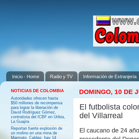
Inicio - Home
Radio y TV
Información de Extranjería
NOTICIAS DE COLOMBIA
DOMINGO, 10 DE J
Autoridades ofrecen hasta
$50 millones de recompensa
El futbolista co
para lograr la liberación de
David Rodríguez Gómez,
del Villarreal
contratista del ICBF en Uribia,
La Guajira
Reportan fuerte explosión de
El caucano de 24 años
un molino en una mina de
procedente del Deport
Marmato, Caldas: hay 14