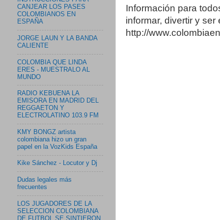
Información para todo
CANJEAR LOS PASES
COLOMBIANOS EN
informar, divertir y se
ESPAÑA
http://www.colombia
JORGE LAUN Y LA BANDA
CALIENTE
COLOMBIA QUE LINDA
ERES - MUESTRALO AL
MUNDO
RADIO KEBUENA LA
EMISORA EN MADRID DEL
REGGAETON Y
ELECTROLATINO 103.9 FM
KMY BONGZ artista
colombiana hizo un gran
papel en la VozKids España
Kike Sánchez - Locutor y Dj
Dudas legales más
frecuentes
LOS JUGADORES DE LA
SELECCION COLOMBIANA
DE FUTBOL SE SINTIERON