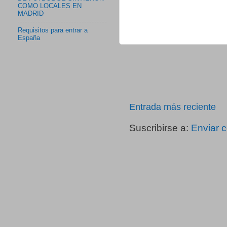
COMO LOCALES EN
MADRID
Requisitos para entrar a
España
Entrada más reciente
Suscribirse a:
Enviar 