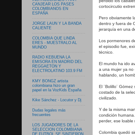
perdido los cabale
CANJEAR LOS PASES
cortocircutio extre
COLOMBIANOS EN
ESPAÑA
Pero obviamente la
dentro y fuera de 
JORGE LAUN Y LA BANDA
CALIENTE
jerarquía en una d
COLOMBIA QUE LINDA
Los pormenores del
ERES - MUESTRALO AL
el episodio fue, ex
MUNDO
técnico.
RADIO KEBUENA LA
EMISORA EN MADRID DEL
El mundo ha ido av
REGGAETON Y
a una mujer ya no
ELECTROLATINO 103.9 FM
hablando, un hom
KMY BONGZ artista
colombiana hizo un gran
El ´Bolillo´ Gómez 
papel en la VozKids España
costado de la selec
civilizado.
Kike Sánchez - Locutor y Dj
Y de la misma mane
Dudas legales más
condición humana.
frecuentes
perder, ese loable
LOS JUGADORES DE LA
SELECCION COLOMBIANA
Colombia quedó sin 
DE FUTBOL SE SINTIERON