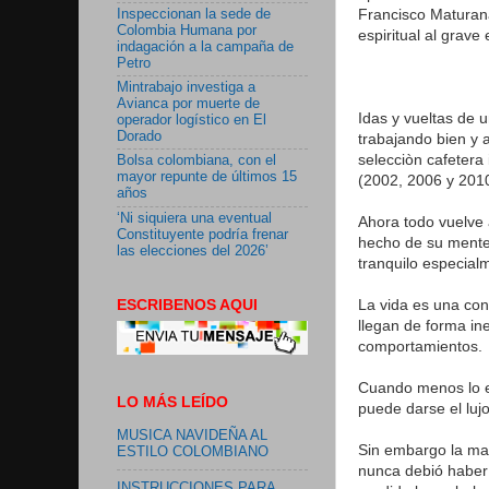
Francisco Maturana
Inspeccionan la sede de
Colombia Humana por
espiritual al grave 
indagación a la campaña de
Petro
Mintrabajo investiga a
Avianca por muerte de
Idas y vueltas de u
operador logístico en El
Dorado
trabajando bien y 
selecciòn cafetera 
Bolsa colombiana, con el
mayor repunte de últimos 15
(2002, 2006 y 201
años
‘Ni siquiera una eventual
Ahora todo vuelve 
Constituyente podría frenar
hecho de su mente y
las elecciones del 2026’
tranquilo especial
ESCRIBENOS AQUI
La vida es una con
llegan de forma in
comportamientos.
Cuando menos lo es
LO MÁS LEÍDO
puede darse el lujo
MUSICA NAVIDEÑA AL
Sin embargo la man
ESTILO COLOMBIANO
nunca debió haber 
INSTRUCCIONES PARA