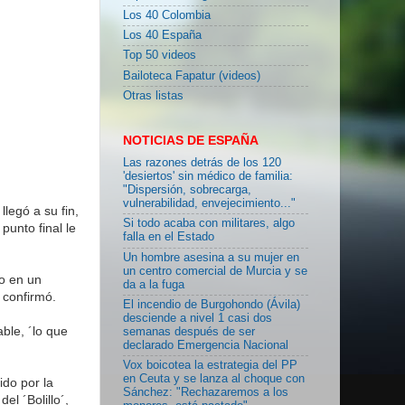
Los 40 Colombia
Los 40 España
Top 50 videos
Bailoteca Fapatur (videos)
Otras listas
NOTICIAS DE ESPAÑA
Las razones detrás de los 120
'desiertos' sin médico de familia:
"Dispersión, sobrecarga,
vulnerabilidad, envejecimiento..."
legó a su fin,
Si todo acaba con militares, algo
punto final le
falla en el Estado
Un hombre asesina a su mujer en
un centro comercial de Murcia y se
o en un
da a la fuga
 confirmó.
El incendio de Burgohondo (Ávila)
desciende a nivel 1 casi dos
ble, ´lo que
semanas después de ser
declarado Emergencia Nacional
Vox boicotea la estrategia del PP
en Ceuta y se lanza al choque con
ido por la
Sánchez: "Rechazaremos a los
el ´Bolillo´,