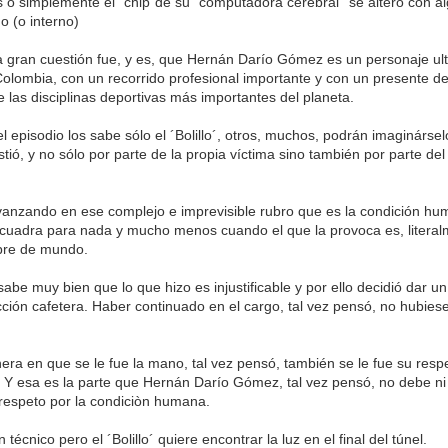
s o simplemente el ´chip´de su ´computadora cerebral´´se alteró con a
no (o interno)
 gran cuestión fue, y es, que Hernán Darío Gómez es un personaje ul
Colombia, con un recorrido profesional importante y con un presente d
e las disciplinas deportivas más importantes del planeta.
 episodio los sabe sólo el ´Bolillo´, otros, muchos, podrán imaginársel
istió, y no sólo por parte de la propia víctima sino también por parte del
anzando en ese complejo e imprevisible rubro que es la condición hu
 cuadra para nada y mucho menos cuando el que la provoca es, litera
bre de mundo.
sabe muy bien que lo que hizo es injustificable y por ello decidió dar un
ción cafetera. Haber continuado en el cargo, tal vez pensó, no hubiese 
ra en que se le fue la mano, tal vez pensó, también se le fue su respe
 Y esa es la parte que Hernán Darío Gómez, tal vez pensó, no debe n
 respeto por la condiciòn humana.
técnico pero el ´Bolillo´ quiere encontrar la luz en el final del túnel.