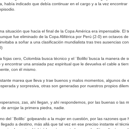
, había indicado que debía continuar en el cargo y a la vez encontrar 
episodio.
na situación que hacia el final de la Copa América era impensable. El 
aunque fue eliminado de la Copa AMérica por Perú (2-0) en octavos de f
invitaba a soñar a una clasificación mundialista tras tres ausencias co
0)
a fojas cero, Colombia busca técnico y el ´Bolillo´busca la manera de s
 encontrar una ansiada paz espiritual que le devuelva el cable a tierra
mente, con él mismo.
stante marea que lleva y trae buenos y malos momentos, algunos de e
esperada y sorpresiva, otras son generadas por nuestros propios dilem
peramos, zas, ahí llegan, y ahí respondemos, por las buenas o las m
 de arrojar la primera piedra, nadie.
o del ´Bolillo´ golpeando a la mujer en cuestión, por las razones que 
llegado a destino, más allá que tal vez en ese preciso instante el técn