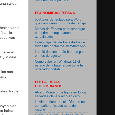
menores, está pactado"
una salida
ECONÓMICAS ESPAÑA
50 Atajos de teclado para Word
que cambiarán tu forma de trabajar
técnico venía
Mapas de España para descargar
inal, la
e imprimir completamente
actualizados
nsecutivas
Cómo dejar de ver los estados de
todos tus contactos en WhatsApp
uperar el
Los 10 destinos más baratos para
el mes de agosto
 y lo deje
Cómo saber en Windows 11 el
estado de la batería que tiene tu
ordenador portátil
llos nos
as y
FUTBOLISTAS
COLOMBIANOS
alas. Nadie
Álvaro Montero fue figura en Boca:
salvadas clave y arco en cero
Llovieron flores a Luis Díaz de un
hayan sido,
compañero: 'puedo aprender
mucho'
ico había