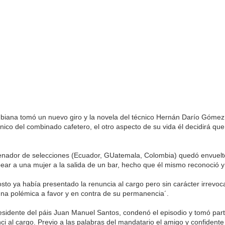
biana tomó un nuevo giro y la novela del técnico Hernán Darío Gómez l
ico del combinado cafetero, el otro aspecto de su vida él decidirá que 
renador de selecciones (Ecuador, GUatemala, Colombia) quedó envuelt
ear a una mujer a la salida de un bar, hecho que él mismo reconoció y
sto ya había presentado la renuncia al cargo pero sin carácter irrevoca
una polémica a favor y en contra de su permanencia´.
esidente del páis Juan Manuel Santos, condenó el episodio y tomó part
i al cargo. Previo a las palabras del mandatario el amigo y confidente d