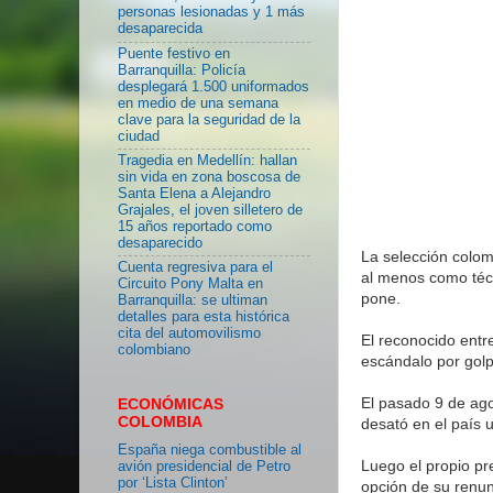
personas lesionadas y 1 más
desaparecida
Puente festivo en
Barranquilla: Policía
desplegará 1.500 uniformados
en medio de una semana
clave para la seguridad de la
ciudad
Tragedia en Medellín: hallan
sin vida en zona boscosa de
Santa Elena a Alejandro
Grajales, el joven silletero de
15 años reportado como
desaparecido
La selección colom
Cuenta regresiva para el
al menos como técn
Circuito Pony Malta en
pone.
Barranquilla: se ultiman
detalles para esta histórica
cita del automovilismo
El reconocido ent
colombiano
escándalo por golp
El pasado 9 de ago
ECONÓMICAS
COLOMBIA
desató en el país 
España niega combustible al
Luego el propio pr
avión presidencial de Petro
por ‘Lista Clinton’
opción de su renunc