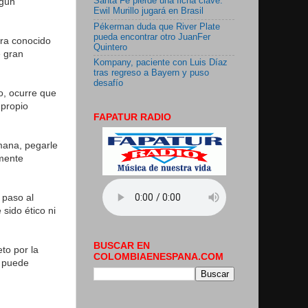
lgún
Santa Fe pierde una ficha clave:
Ewil Murillo jugará en Brasil
Pékerman duda que River Plate
pueda encontrar otro JuanFer
tra conocido
Quintero
e gran
Kompany, paciente con Luis Díaz
tras regreso a Bayern y puso
desafío
o, ocurre que
 propio
FAPATUR RADIO
mana, pegarle
lmente
 paso al
sido ético ni
BUSCAR EN
to por la
COLOMBIAENESPANA.COM
i puede