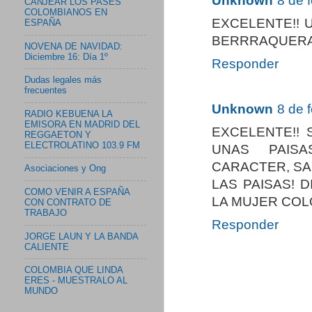
Unknown
8 de 
CANJEAR LOS PASES
COLOMBIANOS EN
EXCELENTE!! 
ESPAÑA
BERRRAQUERA!!
NOVENA DE NAVIDAD:
Diciembre 16: Día 1º
Responder
Dudas legales más
frecuentes
Unknown
8 de 
RADIO KEBUENA LA
EMISORA EN MADRID DEL
EXCELENTE!!
REGGAETON Y
ELECTROLATINO 103.9 FM
UNAS PAISA
CARACTER, SA
Asociaciones y Ong
LAS PAISAS! 
COMO VENIR A ESPAÑA
LA MUJER COLO
CON CONTRATO DE
TRABAJO
Responder
JORGE LAUN Y LA BANDA
CALIENTE
COLOMBIA QUE LINDA
ERES - MUESTRALO AL
MUNDO