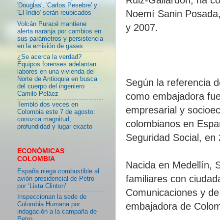
'Douglas', 'Carlos Pesebre' y
Noemí Sanin Posada,
'El Indio' serán reubicados
Volcán Puracé mantiene
y 2007.
alerta naranja por cambios en
sus parámetros y persistencia
en la emisión de gases
¿Se acerca la verdad?
Equipos forenses adelantan
labores en una vivienda del
Norte de Antioquia en busca
Según la referencia d
del cuerpo del ingeniero
Camilo Peláez
como embajadora fue 
Tembló dos veces en
empresarial y socioe
Colombia este 7 de agosto:
conozca magnitud,
colombianos en España
profundidad y lugar exacto
Seguridad Social, en
ECONÓMICAS
COLOMBIA
Nacida en Medellín, S
España niega combustible al
familiares con ciuda
avión presidencial de Petro
por ‘Lista Clinton’
Comunicaciones y de 
Inspeccionan la sede de
Colombia Humana por
embajadora de Colom
indagación a la campaña de
Petro