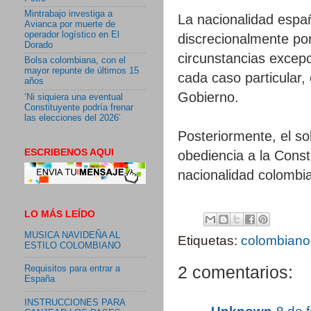
Mintrabajo investiga a
La nacionalidad españ
Avianca por muerte de
operador logístico en El
discrecionalmente por
Dorado
circunstancias excep
Bolsa colombiana, con el
mayor repunte de últimos 15
cada caso particular,
años
Gobierno.
‘Ni siquiera una eventual
Constituyente podría frenar
las elecciones del 2026’
Posteriormente, el sol
ESCRIBENOS AQUI
obediencia a la Consti
nacionalidad colombi
LO MÁS LEÍDO
MUSICA NAVIDEÑA AL
Etiquetas:
colombiano
ESTILO COLOMBIANO
2 comentarios:
Requisitos para entrar a
España
INSTRUCCIONES PARA