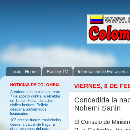
Inicio - Home
Radio y TV
Información de Extranjería
NOTICIAS DE COLOMBIA
VIERNES, 8 DE FE
Atentado con explosivos este
7 de agosto contra la Alcaldía
Concedida la na
de Teruel, Huila, deja dos
civiles heridos: Policía
Nohemí Sanin
descarta uniformados
lesionados
103 presos fueron trasladados
El Consejo de Ministro
desde la cárcel de Itagüí a
Ruiz-Gallardón, ha c
otras prisiones del país: