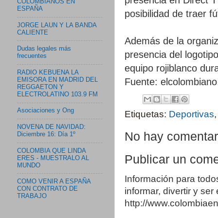
COLOMBIANOS EN
ESPAÑA
posibilidad de traer f
JORGE LAUN Y LA BANDA
CALIENTE
Además de la organiza
Dudas legales más
presencia del logotip
frecuentes
equipo rojiblanco dur
RADIO KEBUENA LA
EMISORA EN MADRID DEL
Fuente: elcolombian
REGGAETON Y
ELECTROLATINO 103.9 FM
Asociaciones y Ong
Etiquetas:
Deportivas
NOVENA DE NAVIDAD:
No hay comentar
Diciembre 16: Día 1º
COLOMBIA QUE LINDA
Publicar un come
ERES - MUESTRALO AL
MUNDO
Información para todo
COMO VENIR A ESPAÑA
CON CONTRATO DE
informar, divertir y se
TRABAJO
http://www.colombia