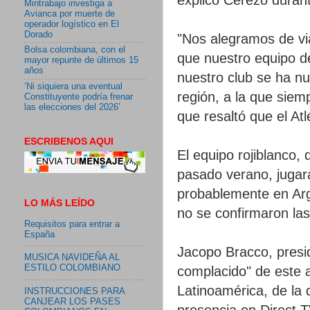
Mintrabajo investiga a
Avianca por muerte de
operador logístico en El
Dorado
"Nos alegramos de vi
Bolsa colombiana, con el
que nuestro equipo d
mayor repunte de últimos 15
años
nuestro club se ha nu
‘Ni siquiera una eventual
región, a la que siem
Constituyente podría frenar
las elecciones del 2026’
que resaltó que el Atl
ESCRIBENOS AQUI
El equipo rojiblanco,
pasado verano, jugar
probablemente en Arg
LO MÁS LEÍDO
no se confirmaron las 
Requisitos para entrar a
España
Jacopo Bracco, presi
MUSICA NAVIDEÑA AL
ESTILO COLOMBIANO
complacido" de este a
Latinoamérica, de la 
INSTRUCCIONES PARA
CANJEAR LOS PASES
presencia en Direct T