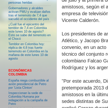
personas heridas
amistosos, según el a
Gobernadores y alcaldes
activan PMU y evalúan daños
empresa de televisión
tras el terremoto de 7,4 que
sacudió el occidente del país
Vicente Calderón.
¿Cuál fue el epicentro del
temblor de 7,4 en Colombia
este lunes 10 de agosto?
Los presidentes de a
Esto se sabe del terremoto en
el Chocó
Atlético, y Jacopo Bra
Temblor en Colombia hoy:
convenio, en un acto
réplica de 4,8 tras fuerte
terremoto en Colombia en la
técnico del conjunto r
mañana de este lunes 10 de
agosto
colombiano Falcao Ga
Rodríguez y los argen
ECONÓMICAS
COLOMBIA
"Por este acuerdo, Di
España niega combustible al
avión presidencial de Petro
pretemporada 2013 del
por ‘Lista Clinton’
Inspeccionan la sede de
amistosos en la últim
Colombia Humana por
indagación a la campaña de
sedes distintas de S
Petro
explicó Cerezo durant