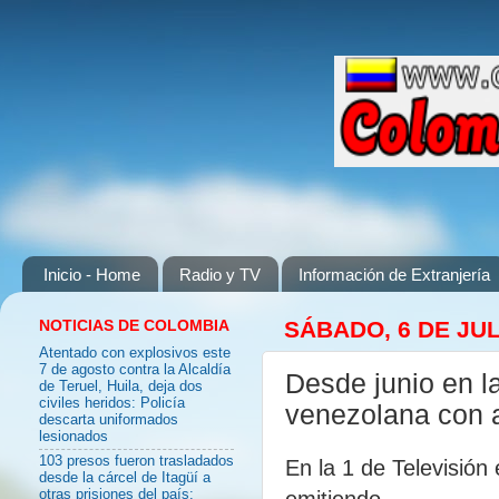
Inicio - Home
Radio y TV
Información de Extranjería
NOTICIAS DE COLOMBIA
SÁBADO, 6 DE JUL
Atentado con explosivos este
7 de agosto contra la Alcaldía
Desde junio en l
de Teruel, Huila, deja dos
civiles heridos: Policía
venezolana con a
descarta uniformados
lesionados
103 presos fueron trasladados
En la 1 de Televisió
desde la cárcel de Itagüí a
emitiendo
otras prisiones del país: