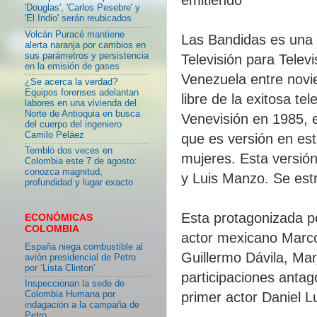
'Douglas', 'Carlos Pesebre' y
'El Indio' serán reubicados
Volcán Puracé mantiene
Las Bandidas es una 
alerta naranja por cambios en
sus parámetros y persistencia
Televisión para Telev
en la emisión de gases
Venezuela entre novi
¿Se acerca la verdad?
Equipos forenses adelantan
libre de la exitosa t
labores en una vivienda del
Norte de Antioquia en busca
Venevisión en 1985, 
del cuerpo del ingeniero
Camilo Peláez
que es versión en est
Tembló dos veces en
mujeres. Esta versión
Colombia este 7 de agosto:
conozca magnitud,
y Luis Manzo. Se estr
profundidad y lugar exacto
Esta protagonizada p
ECONÓMICAS
COLOMBIA
actor mexicano Marc
España niega combustible al
Guillermo Dávila, Mar
avión presidencial de Petro
por ‘Lista Clinton’
participaciones antag
Inspeccionan la sede de
Colombia Humana por
primer actor Daniel L
indagación a la campaña de
Petro