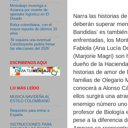
Mintrabajo investiga a
Avianca por muerte de
operador logístico en El
Narra las historias d
Dorado
deberán superar menti
Bolsa colombiana, con el
mayor repunte de últimos 15
Bandidas' es también l
años
enfrentadas, los Mont
‘Ni siquiera una eventual
Constituyente podría frenar
Fabiola (Ana Lucía D
las elecciones del 2026’
(Marjorie Magri) son 
ESCRIBENOS AQUI
dueño de la Hacienda 
historias de amor de 
familias de Olegario 
conocerá a Alonso Các
LO MÁS LEÍDO
ellos surgirá una atr
MUSICA NAVIDEÑA AL
ESTILO COLOMBIANO
enemigo número uno d
Requisitos para entrar a
profesor de Biología
España
pese a la diferencia 
INSTRUCCIONES PARA
Amparo se reencontra