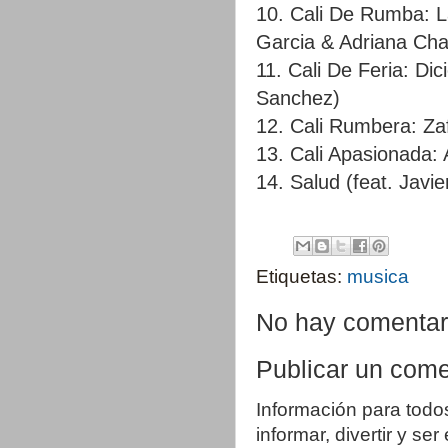
10. Cali De Rumba: 
Garcia & Adriana Ch
11. Cali De Feria: Di
Sanchez)
12. Cali Rumbera: Za
13. Cali Apasionada:
14. Salud (feat. Javi
Etiquetas:
musica
No hay comentar
Publicar un come
Información para todo
informar, divertir y se