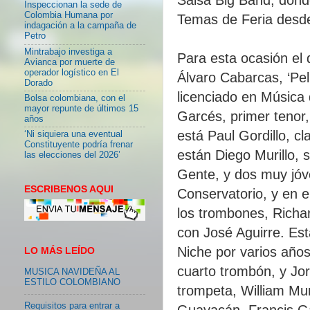
Inspeccionan la sede de
Colombia Humana por
Temas de Feria desde
indagación a la campaña de
Petro
Mintrabajo investiga a
Para esta ocasión el 
Avianca por muerte de
operador logístico en El
Álvaro Cabarcas, ‘Pel
Dorado
licenciado en Música 
Bolsa colombiana, con el
mayor repunte de últimos 15
Garcés, primer tenor,
años
está Paul Gordillo, cl
‘Ni siquiera una eventual
Constituyente podría frenar
están Diego Murillo,
las elecciones del 2026’
Gente, y dos muy jóv
ESCRIBENOS AQUI
Conservatorio, y en e
los trombones, Richa
con José Aguirre. Est
Niche por varios año
LO MÁS LEÍDO
cuarto trombón, y Jor
MUSICA NAVIDEÑA AL
ESTILO COLOMBIANO
trompeta, William Mur
Requisitos para entrar a
Guayacán. Francis Ga