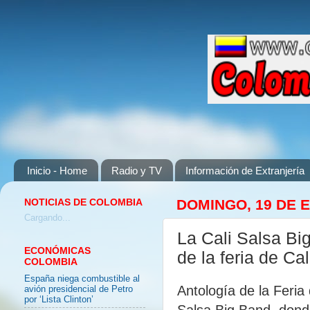
Inicio - Home
Radio y TV
Información de Extranjería
NOTICIAS DE COLOMBIA
DOMINGO, 19 DE 
Cargando...
La Cali Salsa Bi
ECONÓMICAS
de la feria de C
COLOMBIA
España niega combustible al
Antología de la Feria
avión presidencial de Petro
por ‘Lista Clinton’
Salsa Big Band, dond