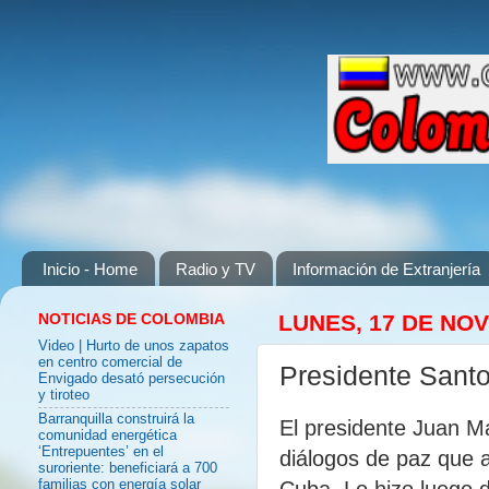
Inicio - Home
Radio y TV
Información de Extranjería
NOTICIAS DE COLOMBIA
LUNES, 17 DE NO
Video | Hurto de unos zapatos
en centro comercial de
Presidente Sant
Envigado desató persecución
y tiroteo
Barranquilla construirá la
El presidente Juan M
comunidad energética
‘Entrepuentes’ en el
diálogos de paz que a
suroriente: beneficiará a 700
Cuba. Lo hizo luego d
familias con energía solar