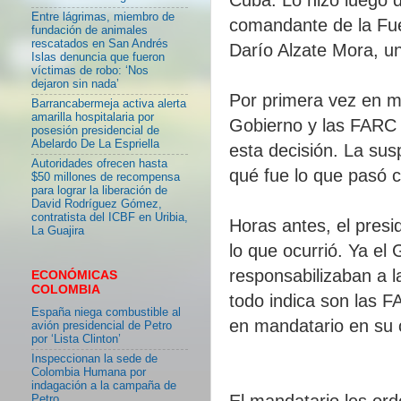
Entre lágrimas, miembro de
comandante de la Fue
fundación de animales
rescatados en San Andrés
Darío Alzate Mora, un
Islas denuncia que fueron
víctimas de robo: ‘Nos
dejaron sin nada’
Por primera vez en m
Barrancabermeja activa alerta
amarilla hospitalaria por
Gobierno y las FARC 
posesión presidencial de
Abelardo De La Espriella
esta decisión. La sus
Autoridades ofrecen hasta
qué fue lo que pasó c
$50 millones de recompensa
para lograr la liberación de
David Rodríguez Gómez,
contratista del ICBF en Uribia,
Horas antes, el presid
La Guajira
lo que ocurrió. Ya el 
responsabilizaban a l
ECONÓMICAS
COLOMBIA
todo indica son las F
España niega combustible al
en mandatario en su c
avión presidencial de Petro
por ‘Lista Clinton’
Inspeccionan la sede de
Colombia Humana por
indagación a la campaña de
El mandatario les or
Petro