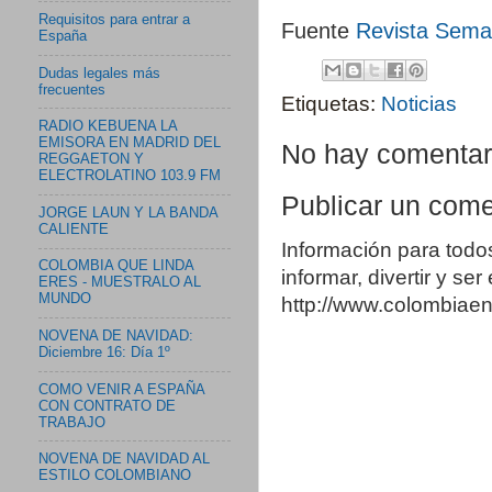
Requisitos para entrar a
Fuente
Revista Sem
España
Dudas legales más
frecuentes
Etiquetas:
Noticias
RADIO KEBUENA LA
EMISORA EN MADRID DEL
No hay comentar
REGGAETON Y
ELECTROLATINO 103.9 FM
Publicar un come
JORGE LAUN Y LA BANDA
CALIENTE
Información para todo
COLOMBIA QUE LINDA
informar, divertir y se
ERES - MUESTRALO AL
MUNDO
http://www.colombia
NOVENA DE NAVIDAD:
Diciembre 16: Día 1º
COMO VENIR A ESPAÑA
CON CONTRATO DE
TRABAJO
NOVENA DE NAVIDAD AL
ESTILO COLOMBIANO