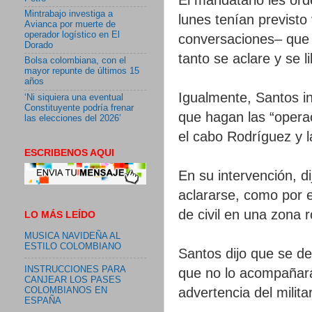
Mintrabajo investiga a
lunes tenían previst
Avianca por muerte de
operador logístico en El
conversaciones– que 
Dorado
tanto se aclare y se l
Bolsa colombiana, con el
mayor repunte de últimos 15
años
Igualmente, Santos in
‘Ni siquiera una eventual
Constituyente podría frenar
que hagan las “operac
las elecciones del 2026’
el cabo Rodríguez y 
ESCRIBENOS AQUI
En su intervención, d
aclararse, como por e
de civil en una zona 
LO MÁS LEÍDO
MUSICA NAVIDEÑA AL
ESTILO COLOMBIANO
Santos dijo que se deb
INSTRUCCIONES PARA
que no lo acompañara
CANJEAR LOS PASES
advertencia del milita
COLOMBIANOS EN
ESPAÑA